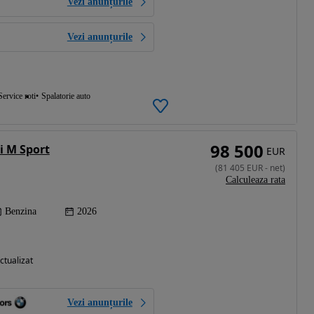
Vezi anunțurile
Vezi anunțurile
Service roti
Spalatorie auto
98 500
i M Sport
EUR
(
81 405
EUR
-
net
)
Calculeaza rata
Benzina
2026
ctualizat
Vezi anunțurile