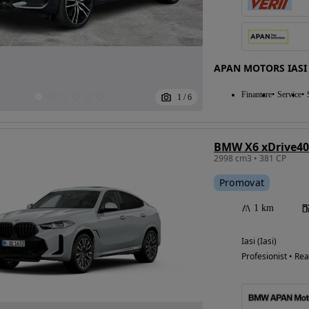
Eligibil pentru
APAN MOTORS IASI
finantare
Finantare
Service
1
/
6
BMW X6 xDrive40
2998 cm3 • 381 CP
Promovat
1 km
Iasi (Iasi)
Profesionist • Rea