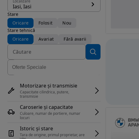
Localizare
Iasi, Iasi
Stare
Oricare
Folosit
Nou
Stare tehnică
Oricare
Avariat
Fără avarii
Motorizare și transmisie
Capacitate cilindrica, putere, 
transmisie
Caroserie și capacitate
Culoare, numar de portiere, numar 
locuri
Istoric și stare
Tara de origine, primul proprietar, are 