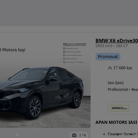
BMW X6 xDrive3
2993 cm3 • 286 CP
Promovat
17 600 km
Iasi (Iasi)
Profesionist • Rea
APAN MOTORS IASI
Finantare
Service
1
/
6