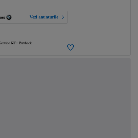
Vezi anunțurile
Service ITP
Buyback