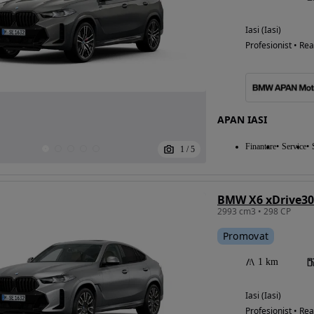
Iasi (Iasi)
Profesionist • Rea
APAN IASI
Finantare
Service
1
/
5
BMW X6 xDrive30
2993 cm3 • 298 CP
Promovat
1 km
Iasi (Iasi)
Profesionist • Rea