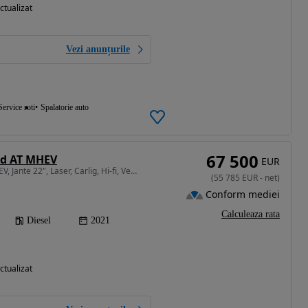
ctualizat
Vezi anunțurile
Service roti
Spalatorie auto
67 500
d AT MHEV
EUR
2993 cm3 • 340 CP • MHEV, Jante 22", Laser, Carlig, Hi-fi, Ventilatie, incalzire auxiliara
(
55 785
EUR
-
net
)
Conform mediei
Calculeaza rata
Diesel
2021
ctualizat