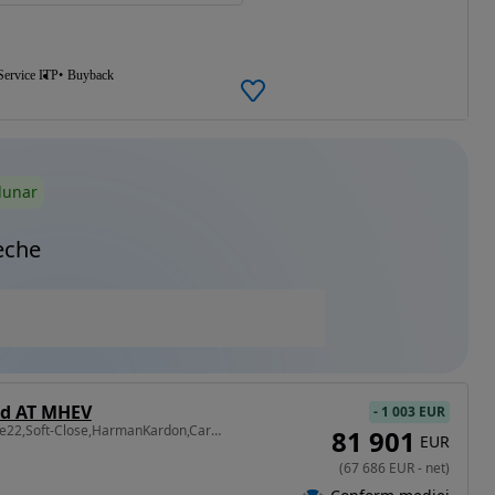
Service ITP
Buyback
lunar
eche
d AT MHEV
-
1 003 EUR
2993 cm3 • 286 CP • Jante22,Soft-Close,HarmanKardon,Carlig,Panorama,Camere360,IncalzireAux
81 901
EUR
(
67 686
EUR
-
net
)