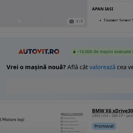
APAN IASI
Finantare
Service
1
/
5
~10.000 de mașini evaluate 
Vrei o mașină nouă?
Află cât
valorează
cea v
BMW X6 xDrive30
Promovat