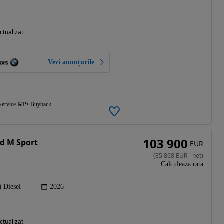
ctualizat
Vezi anunțurile
Service ITP
Buyback
103 900
d M Sport
EUR
(
85 868
EUR
-
net
)
Calculeaza rata
Diesel
2026
ctualizat