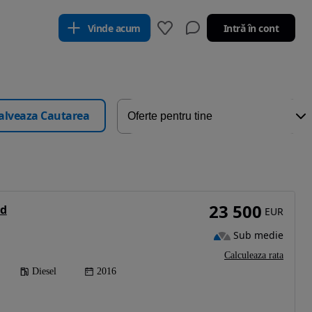
Vinde acum
Intră în cont
alveaza Cautarea
23 500
0d
EUR
Sub medie
Calculeaza rata
Diesel
2016