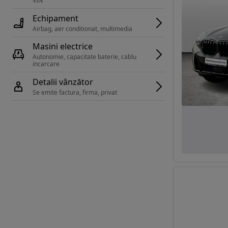
VIN 
Echipament
Airbag, aer conditionat, multimedia
Masini electrice
Autonomie, capacitate baterie, cablu 
incarcare 
Detalii vânzător
Se emite factura, firma, privat