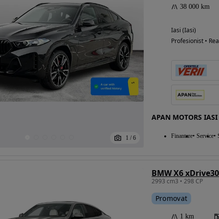
38 000 km
Iasi (Iasi)
Profesionist • Rea
APAN MOTORS IASI
Finantare
Service
1
/
6
BMW X6 xDrive30
2993 cm3 • 298 CP
Promovat
1 km