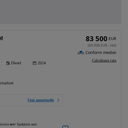
83 500
0d
EUR
(
69 008
EUR
-
net
)
Conform mediei
Calculeaza rata
Diesel
2024
ctualizat
Vezi anunțurile
Service roti
Spalatorie auto