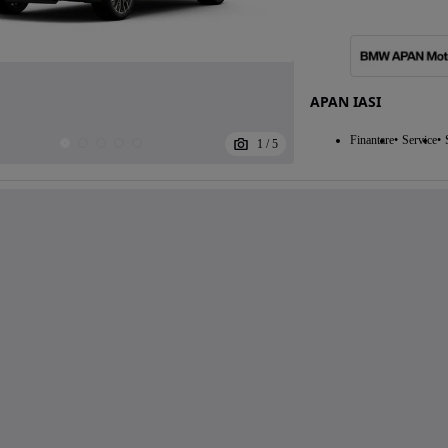
APAN IASI
Finantare
Service
1
/
5