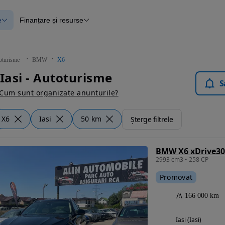
e
Finanțare și resurse
e
Finanțare
e
Instrument de evaluare a mașinii
Raport al istoricului vehiculului
ce
Blog Autovit.ro
oturisme
BMW
X6
anțare
asi - Autoturisme
lii verificate
S
Cum sunt organizate anunturile?
X6
Iasi
50 km
Șterge filtrele
BMW X6 xDrive3
2993 cm3 • 258 CP
Promovat
166 000 km
Iasi (Iasi)