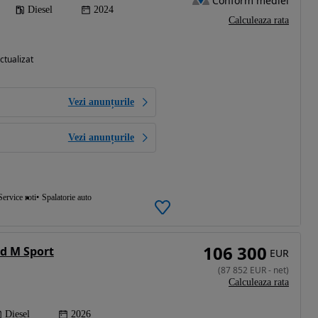
Conform mediei
Diesel
2024
Calculeaza rata
ctualizat
Vezi anunțurile
Vezi anunțurile
Service roti
Spalatorie auto
106 300
d M Sport
EUR
(
87 852
EUR
-
net
)
Calculeaza rata
Diesel
2026