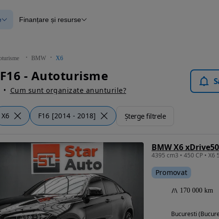
e
Finanțare și resurse
e
Finanțare
e
Instrument de evaluare a mașinii
Raport al istoricului vehiculului
ce
Blog Autovit.ro
oturisme
BMW
X6
anțare
F16 - Autoturisme
lii verificate
S
Cum sunt organizate anunturile?
X6
F16 [2014 - 2018]
Șterge filtrele
BMW X6 xDrive50
Promovat
170 000 km
Bucuresti (Bucure