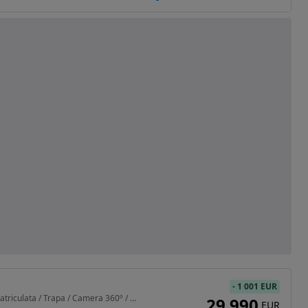
-
1 001 EUR
2993 cm3 • 258 CP • Inmatriculata / Trapa / Camera 360º / XDrive / Volan electric
29 990
EUR