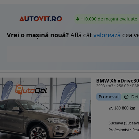
~10.000 de mașini evaluate 
Vrei o mașină nouă?
Află cât
valorează
cea v
BMW X6 xDrive3
Promovat
Det
189 800 km
Suceava (Suceav
Profesionist • Rea