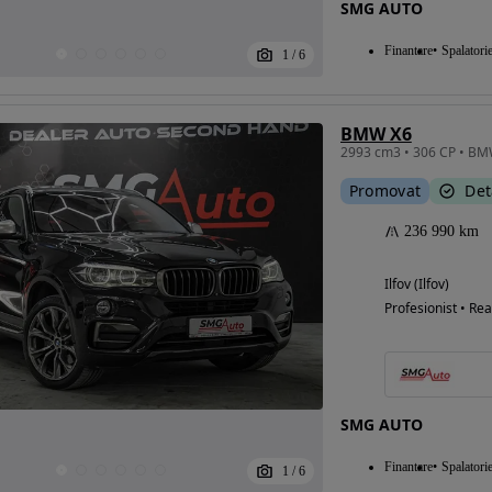
SMG AUTO
Finantare
Spalatori
1
/
6
BMW X6
Promovat
Det
236 990 km
Ilfov (Ilfov)
Profesionist • Rea
SMG AUTO
Finantare
Spalatori
1
/
6