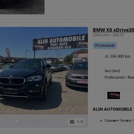
Eligibil pentru
BMW X6 xDrive3
finantare
2993 cm3 • 258 CP
Promovat
166 000 km
Iasi (Iasi)
Profesionist • Rea
ALIN AUTOMOBILE
Finantare
Service
1
/
6