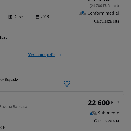
(
24 786
EUR
-
net
)
Conform mediei
Diesel
2018
Calculeaza rata
licat
Vezi anunțurile
ti
Buyback
22 600
EUR
a Bavaria Baneasa
Sub medie
Calculeaza rata
2016