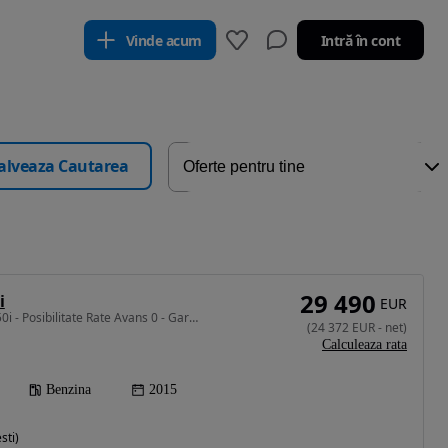
Vinde acum
Intră în cont
alveaza Cautarea
29 490
i
EUR
4395 cm3 • 450 CP • X6 50i - Posibilitate Rate Avans 0 - Garantie 12 Luni - IMPECABILA
(
24 372
EUR
-
net
)
Calculeaza rata
Benzina
2015
sti)