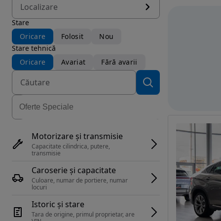
Localizare
Stare
Oricare
Folosit
Nou
Stare tehnică
Oricare
Avariat
Fără avarii
Motorizare și transmisie
Capacitate cilindrica, putere, 
transmisie
Caroserie și capacitate
Culoare, numar de portiere, numar 
locuri
Istoric și stare
Tara de origine, primul proprietar, are 