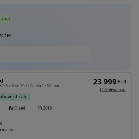
lunar
eche
23 999
0d
EUR
2993 cm3 • 258 CP • BMW X6 xdrive 30d / Cameră / Memory / Piele Dakota / Soft-Close / LED
Calculeaza rata
alii verificate
Diesel
2018
a)
ctualizat