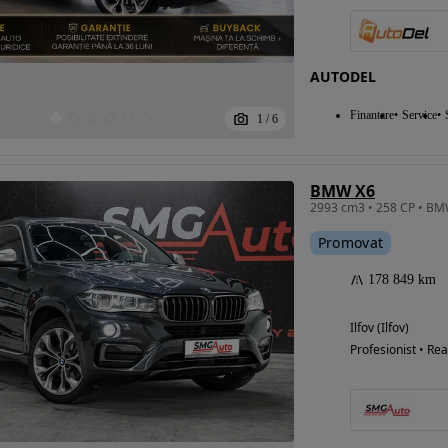
AUTODEL
Finantare
Service
1
/
6
BMW X6
2993 cm3 • 258 CP • BM
Promovat
178 849 km
Ilfov (Ilfov)
Profesionist • Rea