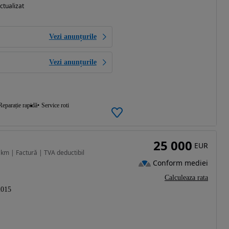
ctualizat
Vezi anunțurile
Vezi anunțurile
Reparație rapidă
Service roti
25 000
EUR
m | Factură | TVA deductibil
Conform mediei
Calculeaza rata
2015