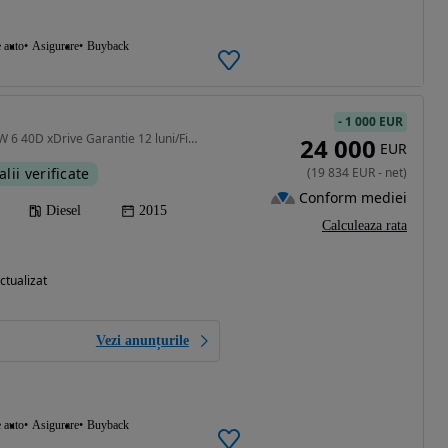
e auto
Asigurare
Buyback
-
1 000 EUR
2993 cm3 • 306 CP • BMW 6 40D xDrive Garantie 12 luni/Finantare
24 000
EUR
alii verificate
(
19 834
EUR
-
net
)
Conform mediei
Diesel
2015
Calculeaza rata
ctualizat
Vezi anunțurile
e auto
Asigurare
Buyback