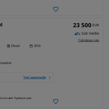
23 500
0d
EUR
Sub medie
Calculeaza rata
Diesel
2016
ctualizat
Vezi anunțurile
Service roti
Spalatorie auto