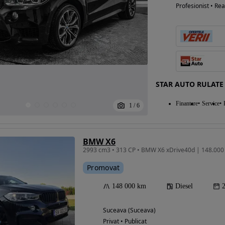
Profesionist • Rea
STAR AUTO RULATE
Finantare
Service
1
/
6
BMW X6
2993 cm3 • 313 CP • BMW X6 xDrive40d | 148.000 k
Promovat
148 000 km
Diesel
Suceava (Suceava)
Privat • Publicat