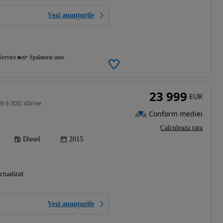
Vezi anunțurile
Service roti
Spalatorie auto
23 999
EUR
W 6 30D xDrive
Conform mediei
Calculeaza rata
Diesel
2015
ctualizat
Vezi anunțurile