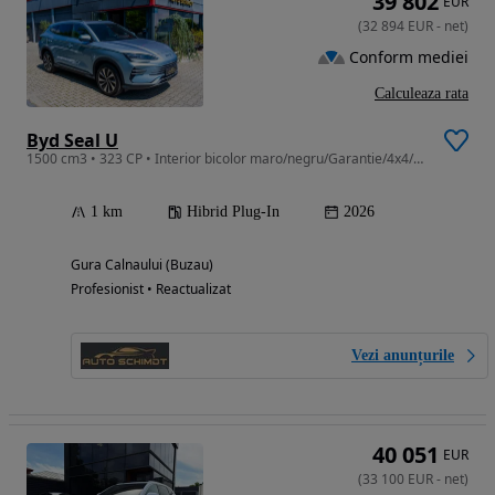
39 802
EUR
(
32 894
EUR
-
net
)
Conform mediei
Calculeaza rata
Byd Seal U
1500 cm3 • 323 CP • Interior bicolor maro/negru/Garantie/4x4/324cp/Desing-full
1 km
Hibrid Plug-In
2026
Gura Calnaului (Buzau)
Profesionist • Reactualizat
Vezi anunțurile
40 051
EUR
(
33 100
EUR
-
net
)