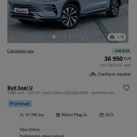
1
/
6
-
540 EUR
Calculeaza rata
36 950
EUR
(
30 538
EUR
-
net
)
Conform mediei
Byd Seal U
1498 cm3 • 323 CP • Seal U DM-i•DESIGN•AWD - 4x4•PHEV•import Germania
Promovat
10 398 km
Hibrid Plug-In
2025
Sibiu (Sibiu)
Profesionist • Reactualizat