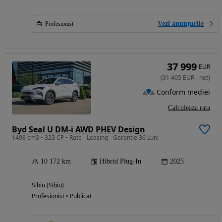
Vezi anunțurile
Profesionist
37 999
EUR
(
31 405
EUR
-
net
)
Conform mediei
Calculeaza rata
Byd Seal U DM-i AWD PHEV Design
1498 cm3 • 323 CP • Rate - Leasing - Garantie 36 Luni
10 172 km
Hibrid Plug-In
2025
Sibiu (Sibiu)
Profesionist • Publicat