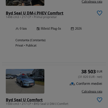
Calculeaza rata
Byd Seal U DM-i PHEV Comfort
1498 cm3 • 217 CP • Primul proprietar
0 km
Hibrid Plug-In
2026
Constanta (Constanta)
Privat • Publicat
38 503
EUR
(
31 820
EUR
-
net
)
Conform mediei
Calculeaza rata
Byd Seal U Comfort
1500 cm3 • 217 CP • BYD Seal U DM-I Comfort