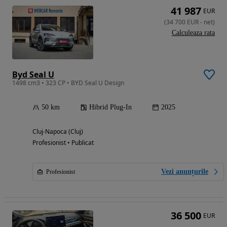
41 987
EUR
(
34 700
EUR
-
net
)
Calculeaza rata
Byd Seal U
1498 cm3 • 323 CP • BYD Seal U Design
50 km
Hibrid Plug-In
2025
Cluj-Napoca (Cluj)
Profesionist • Publicat
Vezi anunțurile
Profesionist
36 500
EUR