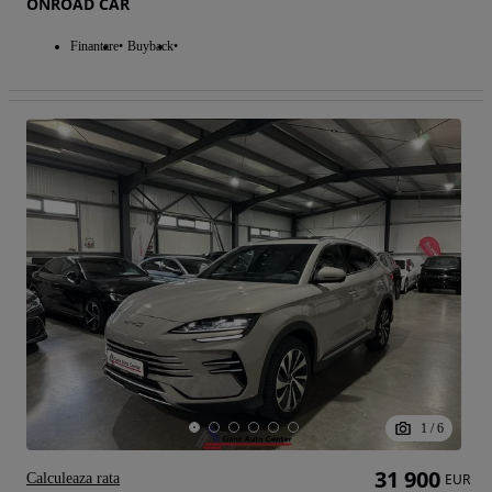
ONROAD CAR
Finantare
Buyback
1
/
6
31 900
Calculeaza rata
EUR