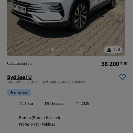
1
/
6
38 200
Calculeaza rata
EUR
Byd Seal U
1498 cm3 • 218 CP • Byd Seal U DM-i Comofort
Promovat
1 km
Benzina
2026
Bistrita (Bistrita-Nasaud)
Profesionist • Publicat