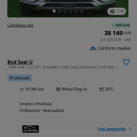
1
/
6
-
199 EUR
Calculeaza rata
38 149
EUR
(
31 528
EUR
-
net
)
Conform mediei
Byd Seal U
1498 cm3 • 323 CP • Boundless Club Grey Panoramic HUD 4x4 Ventilatie 360 grade
Promovat
18 900 km
Hibrid Plug-In
2025
Strejnicu (Prahova)
Profesionist • Reactualizat
Vezi anunțurile