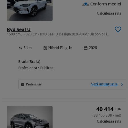
Conform mediei
Calculeaza rata
Byd Seal U
1500 cm3 • 323 CP • BYD Seal U Design/2026/0KM/ Disponibil in stock cu livrare imediata
5 km
Hibrid Plug-In
2026
Braila (Braila)
Profesionist • Publicat
Vezi anunțurile
Profesionist
40 414
EUR
(
33 400
EUR
-
net
)
Calculeaza rata