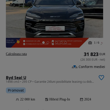
1
/
6
31 823
Calculeaza rata
EUR
(
26 300
EUR
-
net
)
Conform mediei
Byd Seal U
1498 cm3 • 295 CP • Garantie 24luni posibilitate leasing cu dobanda anuala fixa de 3.99%
Promovat
22 000 km
Hibrid Plug-In
2024