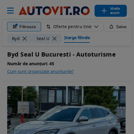
Vinde
acum
Oferte pentru tine
Filtreaza
Salveaza
Șterge filtrele
Byd
Seal U
Byd Seal U Bucuresti - Autoturisme
Număr de anunțuri:
45
Cum sunt organizate anunturile?