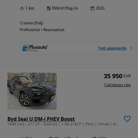
1 km
Hibrid Plug-In
2026
Craiova (Dolj)
Profesionist • Reactualizat
Vezi anunțurile
35 950
EUR
Calculeaza rata
Byd Seal U DM-i PHEV Boost
1498 cm3 • 217 CP • 2026-03 | 1.5B-218CP | Pano | Virtual | Navi | Camere 360 |