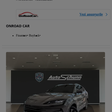
Vezi anunțurile
ONROAD CAR
Finantare
Buyback