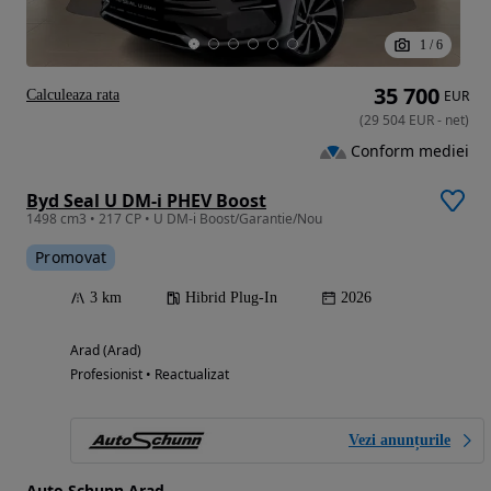
1
/
6
35 700
Calculeaza rata
EUR
(
29 504
EUR
-
net
)
Conform mediei
Byd Seal U DM-i PHEV Boost
1498 cm3 • 217 CP • U DM-i Boost/Garantie/Nou
Promovat
3 km
Hibrid Plug-In
2026
Arad (Arad)
Profesionist • Reactualizat
Vezi anunțurile
Auto Schunn Arad