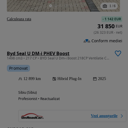
1
/
6
-
1 142 EUR
Calculeaza rata
31 850
EUR
(
26 323
EUR
-
net
)
Conform mediei
Byd Seal U DM-i PHEV Boost
1498 cm3 • 217 CP • BYD Seal U Dm-i Boost 218CP Ventilatie Cam.360 Pano Garantie Finantare
Promovat
12 899 km
Hibrid Plug-In
2025
Sibiu (Sibiu)
Profesionist • Reactualizat
Vezi anunțurile