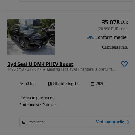
35 078
EUR
(
28 990
EUR
-
net
)
Conform mediei
Calculeaza rata
Byd Seal U DM-i PHEV Boost
1498 cm3 • 217 CP • ★ Leasing Fara TVA! Finantare la pretul fara TVA!
50 km
Hibrid Plug-In
2026
Bucuresti (Bucuresti)
Profesionist • Publicat
Vezi anunțurile
Profesionist