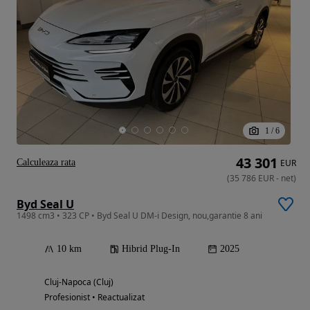
1
/
6
43 301
Calculeaza rata
EUR
(
35 786
EUR
-
net
)
Byd Seal U
1498 cm3 • 323 CP • Byd Seal U DM-i Design, nou,garantie 8 ani
10 km
Hibrid Plug-In
2025
Cluj-Napoca (Cluj)
Profesionist • Reactualizat