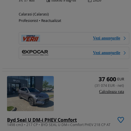
17 km
Hibrid Plug-In
2026
Calarasi (Calarasi)
Profesionist • Reactualizat
Vezi anunțurile
Vezi anunțurile
37 600
EUR
(
31 074
EUR
-
net
)
Calculeaza rata
Byd Seal U DM-i PHEV Comfort
1498 cm3 • 217 CP • BYD SEAL U DM-i Comfort PHEV 218 CP AT