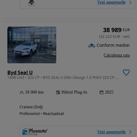
Vezi anunțurile
38 989
EUR
(
32 222
EUR
-
net
)
Conform mediei
Calculeaza rata
Byd Seal U
1498 cm3 • 323 CP • BYD SEAL U DM-i Design 1.5 PHEV 323 CP AWD
18 000 km
Hibrid Plug-In
2025
Craiova (Dolj)
Profesionist • Reactualizat
Vezi anunțurile