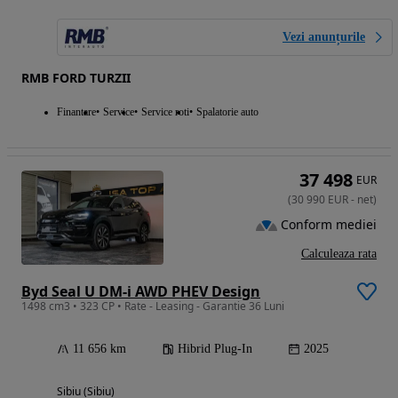
Vezi anunțurile
RMB FORD TURZII
Finantare
Service
Service roti
Spalatorie auto
37 498
EUR
(
30 990
EUR
-
net
)
Conform mediei
Calculeaza rata
Byd Seal U DM-i AWD PHEV Design
1498 cm3 • 323 CP • Rate - Leasing - Garantie 36 Luni
11 656 km
Hibrid Plug-In
2025
Sibiu (Sibiu)