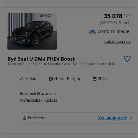
35 078
EUR
(
28 990
EUR
-
net
)
Conform mediei
Calculeaza rata
Byd Seal U DM-i PHEV Boost
1498 cm3 • 217 CP • ★ Leasing Fara TVA! Finantare la pretul fara TVA!
50 km
Hibrid Plug-In
2026
Bucuresti (Bucuresti)
Profesionist • Publicat
Vezi anunțurile
Profesionist