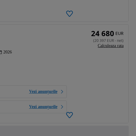
24 680
EUR
(
20 397
EUR
-
net
)
Calculeaza rata
2026
Vezi anunțurile
Vezi anunțurile