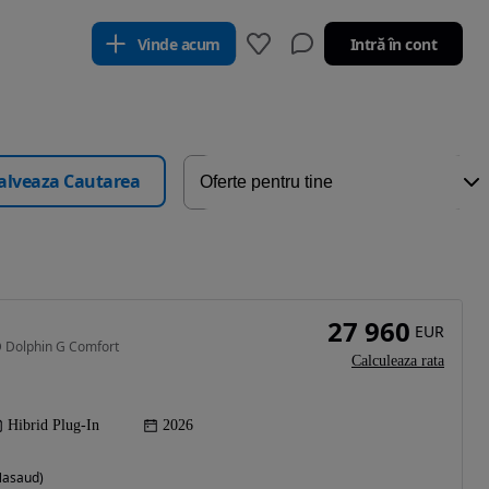
Vinde acum
Intră în cont
alveaza Cautarea
27 960
EUR
D Dolphin G Comfort
Calculeaza rata
Hibrid Plug-In
2026
-Nasaud)