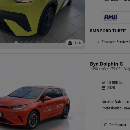
RMB FORD TURZII
Finantare
Service
1
/
6
Byd Dolphin G
1498 cm3 • 175 CP • Dol
10 000 km
2026
Nicolae Balcescu
Profesionist • Rea
Profesionist