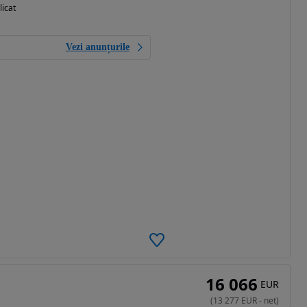
licat
Vezi anunțurile
16 066
EUR
(
13 277
EUR
-
net
)