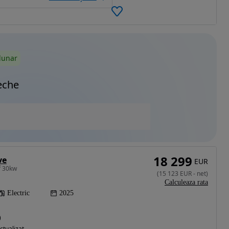
lunar
eche
18 299
ve
EUR
f 30kw
(
15 123
EUR
-
net
)
Calculeaza rata
Electric
2025
)
ctualizat