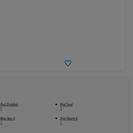
Byd Dolphin
Byd Seal
9
8
Byd Atto 3
Byd Shark 6
2
1