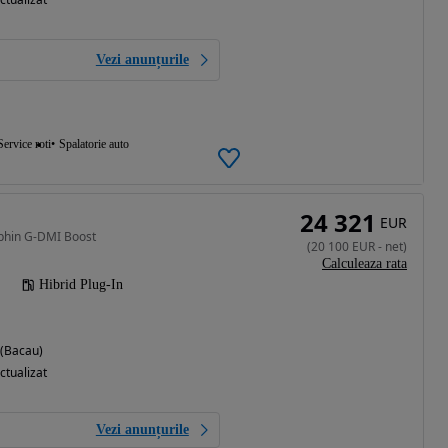
Vezi anunțurile
Service roti
Spalatorie auto
24 321
EUR
phin G-DMI Boost
(
20 100
EUR
-
net
)
Calculeaza rata
Hibrid Plug-In
 (Bacau)
ctualizat
Vezi anunțurile