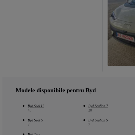
Modele disponibile pentru Byd
Byd Seal U
Byd Sealion 7
45
20
Byd Seal 5
Byd Sealion 5
7
7
Byd Tang