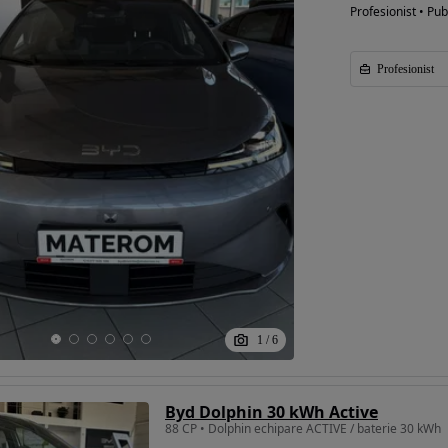
Profesionist • Pub
Profesionist
1
/
6
Byd Dolphin 30 kWh Active
88 CP • Dolphin echipare ACTIVE / baterie 30 kWh