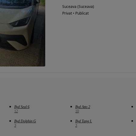
Suceava (Suceava)
Privat • Publicat
Byd Seal 6
Byd Atto 2
12
10
Byd Dolphin G
Byd Tang L
3
3