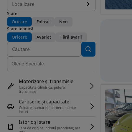
Localizare
Stare
Oricare
Folosit
Nou
Stare tehnică
Oricare
Avariat
Fără avarii
Motorizare și transmisie
Capacitate cilindrica, putere, 
transmisie
Caroserie și capacitate
Culoare, numar de portiere, numar 
locuri
Istoric și stare
Tara de origine, primul proprietar, are 