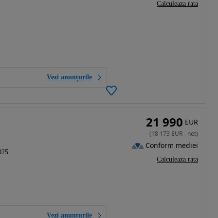
Calculeaza rata
Vezi anunțurile
21 990
EUR
(
18 173
EUR
-
net
)
Conform mediei
025
Calculeaza rata
Vezi anunțurile