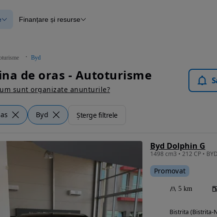
e
Finanțare și resurse
e
Finanțare
e
Instrument de evaluare a mașinii
Raport al istoricului vehiculului
ce
Blog Autovit.ro
oturisme
Byd
anțare
na de oras - Autoturisme
lii verificate
S
um sunt organizate anunturile?
ras
Byd
Șterge filtrele
Byd Dolphin G
1498 cm3 • 212 CP • BY
Promovat
5 km
Bistrita (Bistrita