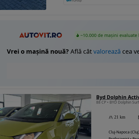
~10.000 de mașini evaluate 
Vrei o mașină nouă?
Află cât
valorează
cea v
Byd Dolphin Acti
88 CP • BYD Dolphin Sur
21 km
Cluj-Napoca (Cluj
Profesionist • Rea