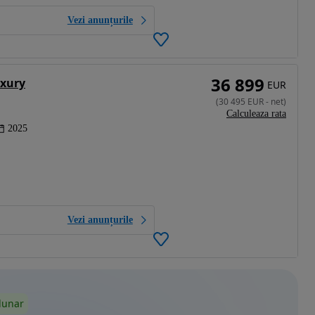
Vezi anunțurile
36 899
uxury
EUR
(
30 495
EUR
-
net
)
Calculeaza rata
2025
Vezi anunțurile
lunar