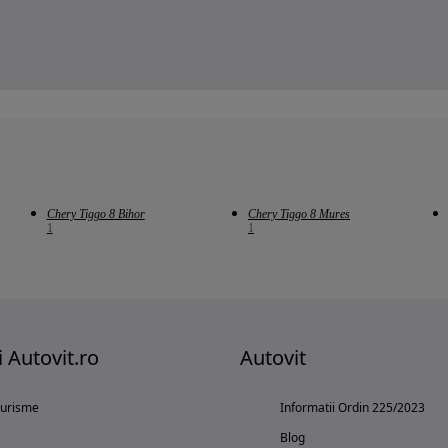
Chery Tiggo 8 Bihor
Chery Tiggo 8 Mures
1
1
i Autovit.ro
Autovit
turisme
Informatii Ordin 225/2023
Blog