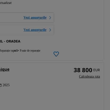
ctualizat
Vezi anunțurile
Vezi anunțurile
L - ORADEA
Reparație rapidă
Foaie de reparație
38 800
nique
EUR
Calculeaza rata
2025