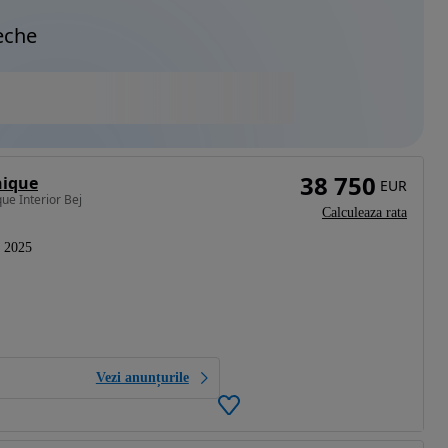
eche
38 750
nique
EUR
ue Interior Bej
Calculeaza rata
2025
Vezi anunțurile