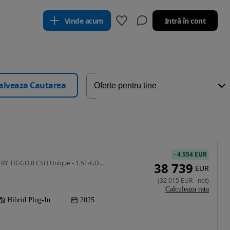
Vinde acum
Intră în cont
alveaza Cautarea
-
4 554 EUR
1499 cm3 • 279 CP • CHERY TIGGO 8 CSH Unique - 1.5T-GDi 279 CP DHT Sea Blue Brown Leather
38 739
EUR
(
32 015
EUR
-
net
)
Calculeaza rata
Hibrid Plug-In
2025