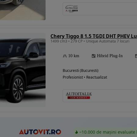
Eligibil pentru
finantare
Chery Tiggo 8 1.5 TGDI DHT PHEV L
1499 cm3 • 279 CP • Unique Automata 7 locuri
10 km
Hibrid Plug-In
Bucuresti (Bucuresti)
Profesionist • Reactualizat
~10.000 de mașini evaluate 