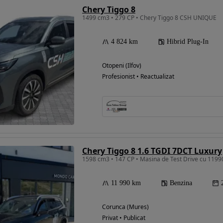
Chery Tiggo 8
1499 cm3 • 279 CP • Chery Tiggo 8 CSH UNIQUE
4 824 km
Hibrid Plug-In
Otopeni (Ilfov)
Profesionist • Reactualizat
Chery Tiggo 8 1.6 TGDI 7DCT Luxury
1598 cm3 • 147 CP • Masina de Test Drive cu 119
11 990 km
Benzina
Corunca (Mures)
Privat • Publicat