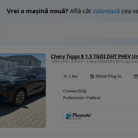
Vrei o mașină nouă?
Află cât
valorează
cea v
Chery Tiggo 8 1.5 TGDI DHT PHEV U
1499 cm3 • 279 CP • Chery TIGGO 8 CSH 5 uși Uniq
1 km
Hibrid Plug-In
Craiova (Dolj)
Profesionist • Publicat