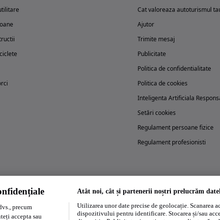
tilitare
Cat valoreaza autoturismul ta
oane
Ajutor
ructii
Trimite mesaj
iclete
Publicitate
Politica de confidentialitate
rci
Politica de cookies
Inteligenta Artificiala Respons
Setări cookies
Regulament persoane fizice
Regulament profesionisti
nfidențiale
Atât noi, cât și partenerii noștri prelucrăm date
Încearcă acum aplicația Autovit.ro
Utilizarea unor date precise de geolocație. Scanarea act
dvs., precum
dispozitivului pentru identificare. Stocarea și/sau acc
uteți accepta sau