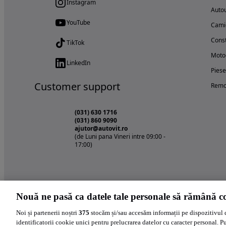
Instagram
Autou
YouTube
Cami
Const
TikTok
Motoc
LinkedIn
Piese
Customer support
Remo
(031) 630 1716
(031) 860 9090
ajutor@autovit.ro
(de Luni pana Vineri intre 09:00 -
17:00)
Nouă ne pasă ca datele tale personale să rămână co
Noi și partenerii noștri
375
stocăm și/sau accesăm informații pe dispozitivul 
identificatorii cookie unici pentru prelucrarea datelor cu caracter personal. P