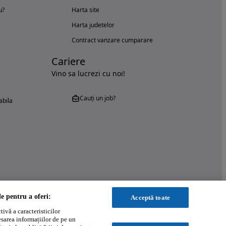
u?
Harta site
Harta judetelor
Contract vanzare cumparare
Cariere
Vino sa lucrezi cu noi!
Cauți un job?
abila
le pentru a oferi:
Acceptă toate
ivă a caracteristicilor
esarea informațiilor de pe un