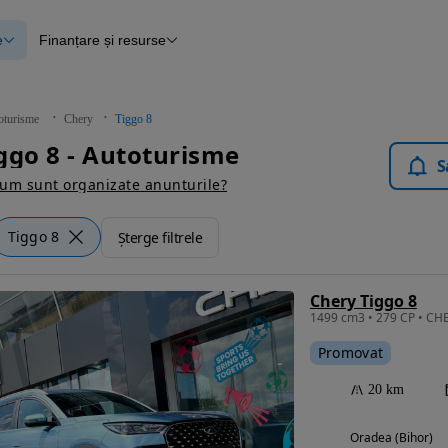
e
Finanțare și resurse
e
Finanțare
e
Instrument de evaluare a mașinii
Raport al istoricului vehiculului
ce
Blog Autovit.ro
oturisme
Chery
Tiggo 8
anțare
ggo 8 - Autoturisme
lii verificate
S
um sunt organizate anunturile?
Tiggo 8
Șterge filtrele
Chery Tiggo 8
Promovat
20 km
Oradea (Bihor)