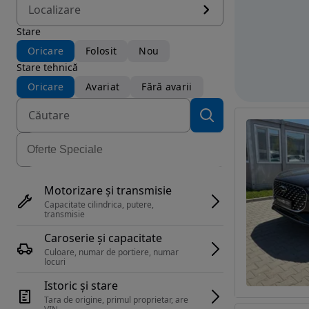
Localizare
Stare
Oricare
Folosit
Nou
Stare tehnică
Oricare
Avariat
Fără avarii
Motorizare și transmisie
Capacitate cilindrica, putere, 
transmisie
Caroserie și capacitate
Culoare, numar de portiere, numar 
locuri
Istoric și stare
Tara de origine, primul proprietar, are 