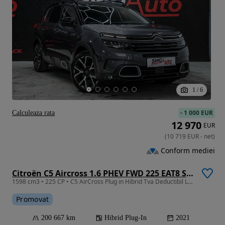
1
/
6
-
1 000 EUR
Calculeaza rata
12 970
EUR
(
10 719
EUR
-
net
)
Conform mediei
Citroën C5 Aircross 1.6 PHEV FWD 225 EAT8 Shine
1598 cm3 • 225 CP • C5 AirCross Plug in Hibrid Tva Deductibil Leasing Credit Auto
Promovat
200 667 km
Hibrid Plug-In
2021