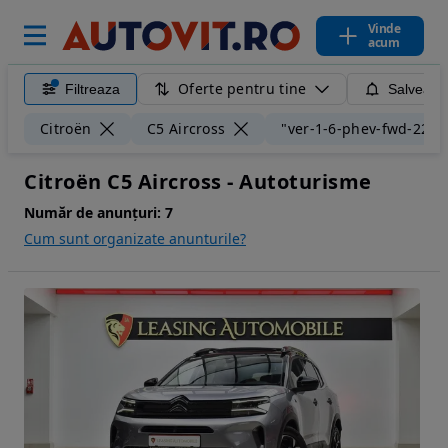
Vinde
acum
Oferte pentru tine
Filtreaza
Salveaza
Citroën
C5 Aircross
"ver-1-6-phev-fwd-225-
Citroën C5 Aircross - Autoturisme
Număr de anunțuri:
7
Cum sunt organizate anunturile?