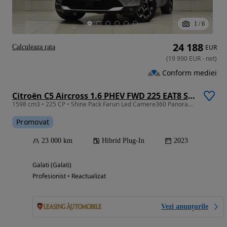
1
/
6
24 188
Calculeaza rata
EUR
(
19 990
EUR
-
net
)
Conform mediei
Citroën C5 Aircross 1.6 PHEV FWD 225 EAT8 Shine
1598 cm3 • 225 CP • Shine Pack Faruri Led Camere360 Panoramic Alcantara Ceasuri Digitale
Promovat
23 000 km
Hibrid Plug-In
2023
Galati (Galati)
Profesionist • Reactualizat
Vezi anunțurile