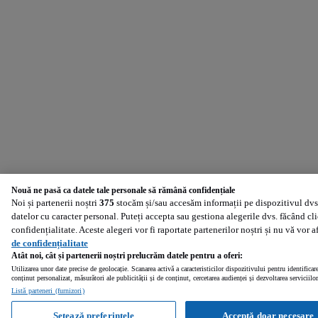
Nouă ne pasă ca datele tale personale să rămână confidențiale
Noi și partenerii noștri
375
stocăm și/sau accesăm informații pe dispozitivul dvs.
datelor cu caracter personal. Puteți accepta sau gestiona alegerile dvs. făcând cl
confidențialitate. Aceste alegeri vor fi raportate partenerilor noștri și nu vă vor 
de confidențialitate
Atât noi, cât și partenerii noștri prelucrăm datele pentru a oferi:
Utilizarea unor date precise de geolocație. Scanarea activă a caracteristicilor dispozitivului pentru identificar
conținut personalizat, măsurători ale publicității și de conținut, cercetarea audienței și dezvoltarea serviciilor
Listă parteneri (furnizori)
Setează preferințele
Acceptă doar necesare