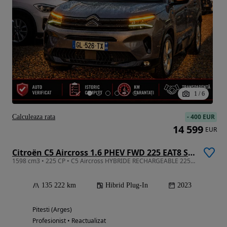
1
/
6
-
400 EUR
Calculeaza rata
14 599
EUR
Citroën C5 Aircross 1.6 PHEV FWD 225 EAT8 Shine
1598 cm3 • 225 CP • C5 Aircross HYBRIDE RECHARGEABLE 225Cp/ Distronic / Virtual Cockpit
135 222 km
Hibrid Plug-In
2023
Pitesti (Arges)
Profesionist • Reactualizat