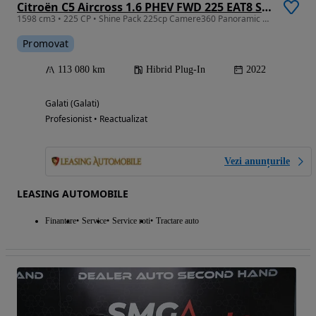
Citroën C5 Aircross 1.6 PHEV FWD 225 EAT8 Shine
1598 cm3 • 225 CP • Shine Pack 225cp Camere360 Panoramic Led Masaj Piele Scaune Incalzite
Promovat
113 080 km
Hibrid Plug-In
2022
Galati (Galati)
Profesionist • Reactualizat
Vezi anunțurile
LEASING AUTOMOBILE
Finantare
Service
Service roti
Tractare auto