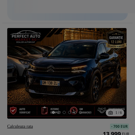
1
/
6
-
700 EUR
Calculeaza rata
13 999
EUR