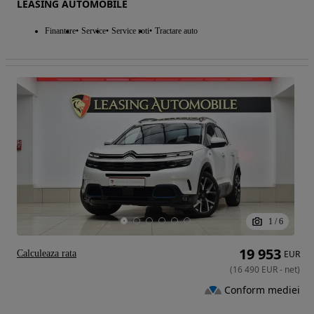
LEASING AUTOMOBILE
Finantare
Service
Service roti
Tractare auto
1
/
6
19 953
Calculeaza rata
EUR
(
16 490
EUR
-
net
)
Conform mediei