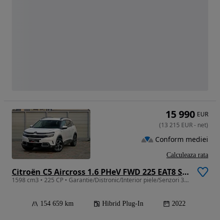
15 990
EUR
(
13 215
EUR
-
net
)
Conform mediei
Calculeaza rata
Citroën C5 Aircross 1.6 PHeV FWD 225 EAT8 Shine
1598 cm3 • 225 CP • Garantie/Distronic/Interior piele/Senzori 360/Keyless/Camera fata-spat
154 659 km
Hibrid Plug-In
2022