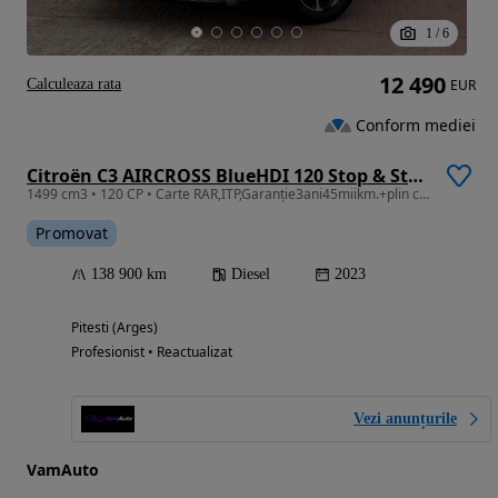
1
/
6
12 490
Calculeaza rata
EUR
Conform mediei
Citroën C3 AIRCROSS BlueHDI 120 Stop & Start EAT6 SHINE PACK
1499 cm3 • 120 CP • Carte RAR,ITP,Garanție3ani45miikm.+plin combustibil+revizie+NR ROSII
Promovat
138 900 km
Diesel
2023
Pitesti (Arges)
Profesionist • Reactualizat
Vezi anunțurile
VamAuto