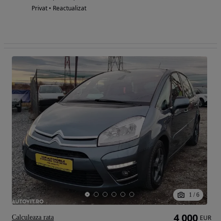
Privat • Reactualizat
1
/
6
4 000
Calculeaza rata
EUR