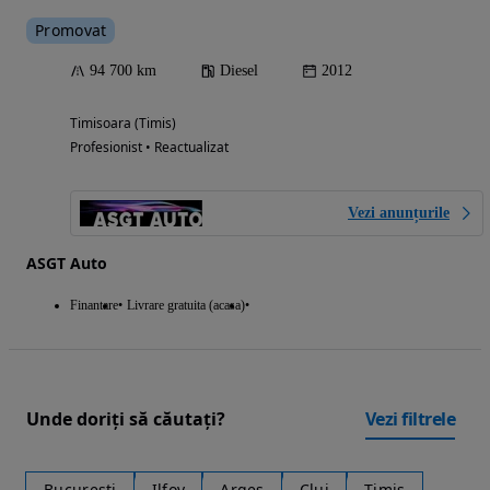
Promovat
94 700 km
Diesel
2012
Timisoara (Timis)
Profesionist • Reactualizat
Vezi anunțurile
ASGT Auto
Finantare
Livrare gratuita (acasa)
Unde doriți să căutați?
Vezi filtrele
Bucuresti
Ilfov
Arges
Cluj
Timis