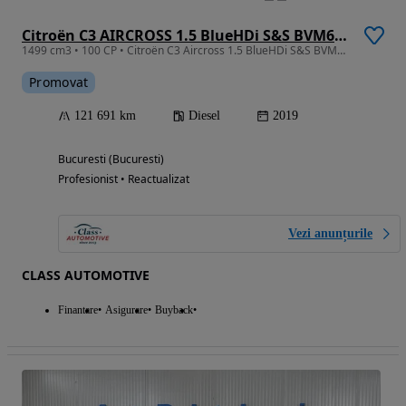
Citroën C3 AIRCROSS 1.5 BlueHDi S&S BVM6 Feel
1499 cm3 • 100 CP • Citroën C3 Aircross 1.5 BlueHDi S&S BVM6 Feel
Promovat
121 691 km
Diesel
2019
Bucuresti (Bucuresti)
Profesionist • Reactualizat
Vezi anunțurile
CLASS AUTOMOTIVE
Finantare
Asigurare
Buyback