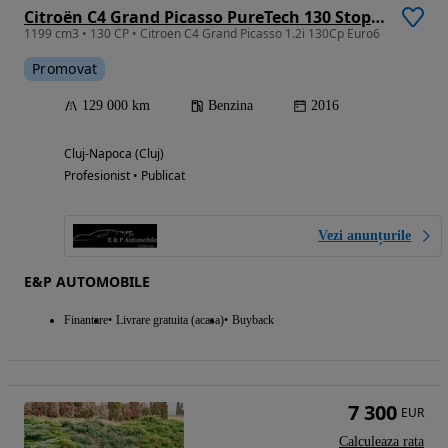
Citroën C4 Grand Picasso PureTech 130 Stop&Start SHINE
1199 cm3 • 130 CP • Citroen C4 Grand Picasso 1.2i 130Cp Euro6
Promovat
129 000 km
Benzina
2016
Cluj-Napoca (Cluj)
Profesionist • Publicat
Vezi anunțurile
E&P AUTOMOBILE
Finantare
Livrare gratuita (acasa)
Buyback
7 300
EUR
Calculeaza rata