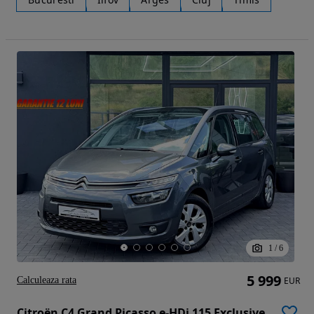
1
/
6
5 999
Calculeaza rata
EUR
Citroën C4 Grand Picasso e-HDi 115 Exclusive