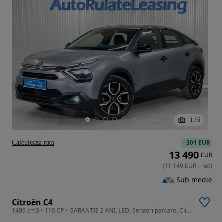
1
/
6
-
301 EUR
Calculeaza rata
13 490
EUR
(
11 149
EUR
-
net
)
Sub medie
Citroën C4
1499 cm3 • 110 CP • GARANTIE 2 ANI, LED, Senzori parcare, Clima, Pilot auto