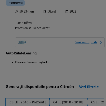
Promovat
50 234 km
Diesel
2022
Tunari (Ilfov)
Profesionist • Reactualizat
Vezi anunțurile
AutoRulateLeasing
Finantare
Service
Buyback
Generații disponibile pentru Citroën
Vezi filtrele
C3 III [2016 - Prezent]
C4 II [2010 - 2018]
C5 II [20