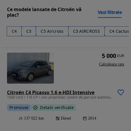
Ce modele lansate de Citroën vă
Vezi filtrele
plac?
C4
C3
C5 Aircross
C3 AIRCROSS
C4 Cactus
5 000
EUR
Calculeaza rata
Citroën C4 Picasso 1.6 e-HDI Intensive
1560 cm3 • 116 CP • unic proprietar; sistem de parcare automat; consum redus 5,4 l/100km
Promovat
Detalii verificate
137 022 km
Diesel
2014