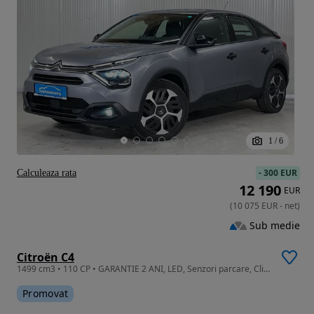
1
/
6
-
300 EUR
Calculeaza rata
12 190
EUR
(
10 075
EUR
-
net
)
Sub medie
Citroën C4
1499 cm3 • 110 CP • GARANTIE 2 ANI, LED, Senzori parcare, Clima, Pilot auto
Promovat