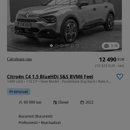
1
/
6
12 490
Calculeaza rata
EUR
(
10 323
EUR
-
net
)
Citroën C4 1.5 BlueHDi S&S BVM6 Feel
1499 cm3 • 110 CP • New Model - Posibilitate Buy Back / Rate Avans 0% / Garantie 36 Luni
Promovat
60 000 km
Diesel
2022
Bucuresti (Bucuresti)
Profesionist • Reactualizat