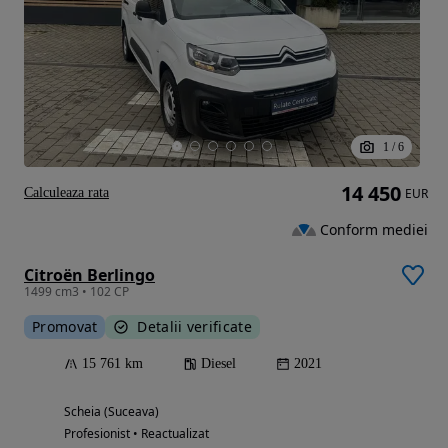
1
/
6
14 450
Calculeaza rata
EUR
Conform mediei
Citroën Berlingo
1499 cm3 • 102 CP
Promovat
Detalii verificate
15 761 km
Diesel
2021
Scheia (Suceava)
Profesionist • Reactualizat