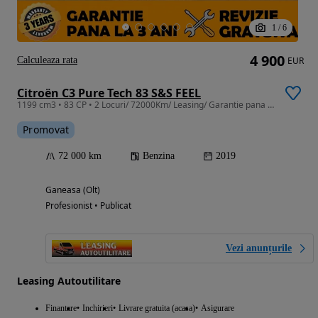
1
/
6
4 900
Calculeaza rata
EUR
Citroën C3 Pure Tech 83 S&S FEEL
1199 cm3 • 83 CP • 2 Locuri/ 72000Km/ Leasing/ Garantie pana la 3ani fara limita Km
Promovat
72 000 km
Benzina
2019
Ganeasa (Olt)
Profesionist • Publicat
Vezi anunțurile
Leasing Autoutilitare
Finantare
Inchirieri
Livrare gratuita (acasa)
Asigurare