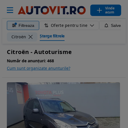
Vinde
acum
Oferte pentru tine
Filtreaza
Salveaza
Șterge filtrele
Citroën
Citroën - Autoturisme
Număr de anunțuri:
468
Cum sunt organizate anunturile?