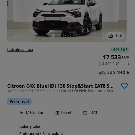
1
/
6
-
606 EUR
Calculeaza rata
17 533
EUR
(
14 490
EUR
-
net
)
Sub medie
Citroën C4X BlueHDi 130 Stop&Start EAT8 SHINE
1499 cm3 • 131 CP • Shine Pack Faruri Led Piele Panoramic Scaune si volan incalzit Masaj
Promovat
87 623 km
Diesel
2023
Galati (Galati)
Profesionist • Reactualizat