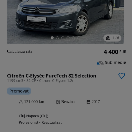
1
/
6
4 400
Calculeaza rata
EUR
Sub medie
Citroën C-Elysée PureTech 82 Selection
1199 cm3 • 82 CP • Citroen C-Elysee 1.2i
Promovat
121 000 km
Benzina
2017
Cluj-Napoca (Cluj)
Profesionist • Reactualizat