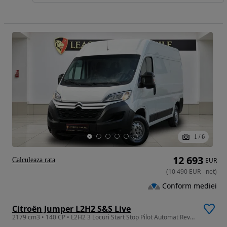
1
/
6
12 693
Calculeaza rata
EUR
(
10 490
EUR
-
net
)
Conform mediei
Citroën Jumper L2H2 S&S Live
2179 cm3 • 140 CP • L2H2 3 Locuri Start Stop Pilot Automat Revizii la zi Garantie