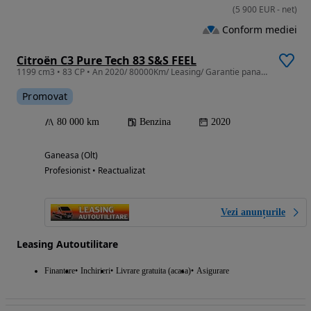
(
5 900
EUR
-
net
)
Conform mediei
Citroën C3 Pure Tech 83 S&S FEEL
1199 cm3 • 83 CP • An 2020/ 80000Km/ Leasing/ Garantie pana la 3ani fara limita Km
Promovat
80 000 km
Benzina
2020
Ganeasa (Olt)
Profesionist • Reactualizat
Vezi anunțurile
Leasing Autoutilitare
Finantare
Inchirieri
Livrare gratuita (acasa)
Asigurare