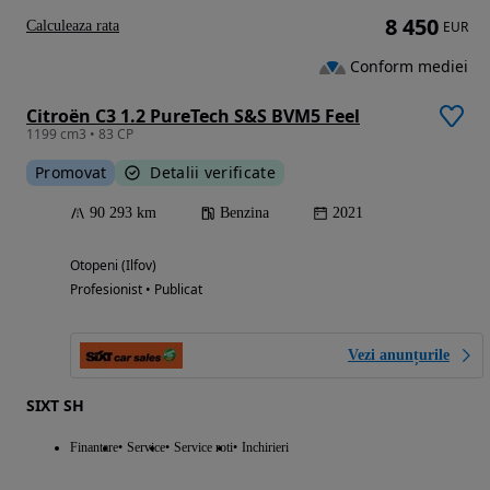
8 450
Calculeaza rata
EUR
Conform mediei
Citroën C3 1.2 PureTech S&S BVM5 Feel
1199 cm3 • 83 CP
Promovat
Detalii verificate
90 293 km
Benzina
2021
Otopeni (Ilfov)
Profesionist • Publicat
Vezi anunțurile
SIXT SH
Finantare
Service
Service roti
Inchirieri