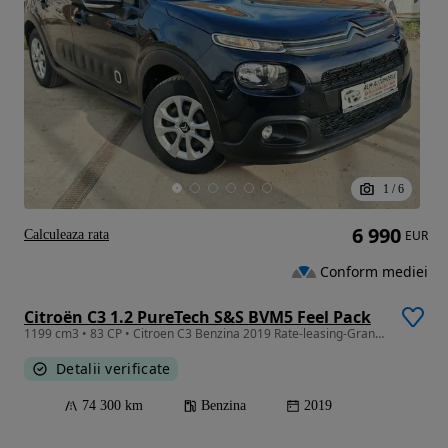
1
/
6
6 990
Calculeaza rata
EUR
Conform mediei
Citroën C3 1.2 PureTech S&S BVM5 Feel Pack
1199 cm3 • 83 CP • Citroen C3 Benzina 2019 Rate-leasing-Grantie
Detalii verificate
74 300 km
Benzina
2019