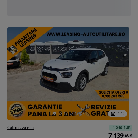
1
/
6
-
1 210 EUR
Calculeaza rata
7 139
EUR