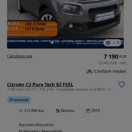
1
/
6
7 190
Calculeaza rata
EUR
(
5 943
EUR
-
net
)
Conform mediei
Citroën C3 Pure Tech 82 FEEL
1199 cm3 • 82 CP • TVA 21% - Posibilitate vanzare si in RATE – Credit sau Leasing
Promovat
113 000 km
Benzina
2019
Bucuresti (Bucuresti)
Profesionist • Reactualizat