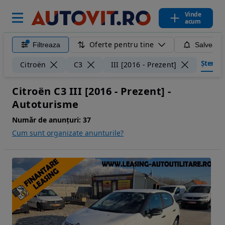
Vinde
acum
Oferte pentru tine
Filtreaza
Salveaza
Șterge f
Citroën
C3
III [2016 - Prezent]
Citroën C3 III [2016 - Prezent] -
Autoturisme
Număr de anunțuri:
37
Cum sunt organizate anunturile?