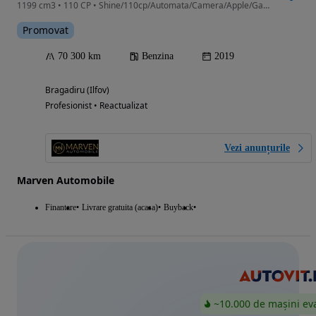
1199 cm3 • 110 CP • Shine/110cp/Automata/Camera/Apple/Garantie/TVA Deductibil
Promovat
70 300 km
Benzina
2019
Bragadiru (Ilfov)
Profesionist • Reactualizat
Vezi anunțurile
Marven Automobile
Finantare
Livrare gratuita (acasa)
Buyback
~10.000 de mașini ev