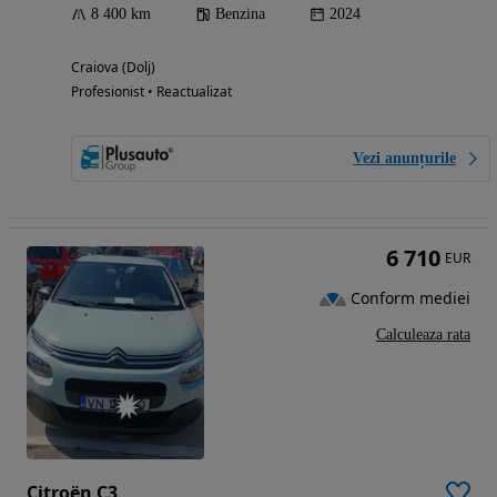
8 400 km
Benzina
2024
Craiova (Dolj)
Profesionist • Reactualizat
Vezi anunțurile
6 710
EUR
Conform mediei
Calculeaza rata
Citroën C3