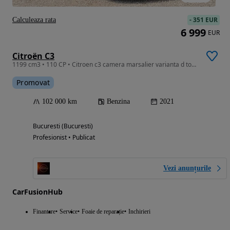
-
351 EUR
Calculeaza rata
6 999
EUR
Citroën C3
1199 cm3 • 110 CP • Citroen c3 camera marsalier varianta d top! Garantie 1 an!
Promovat
102 000 km
Benzina
2021
Bucuresti (Bucuresti)
Profesionist • Publicat
Vezi anunțurile
CarFusionHub
Finantare
Service
Foaie de reparație
Inchirieri