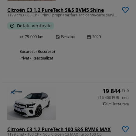
Citroën C3 1.2 PureTech S&S BVM5 Shine
1199 cm3 • 83 CP • Primul proprietar/fara accidente/carte service/revizii reprezentanta
Detalii verificate
79 000 km
Benzina
2020
Bucuresti (Bucuresti)
Privat • Reactualizat
19 844
EUR
(
16 400
EUR
-
net
)
Calculeaza rata
Citroën C3 1.2 PureTech 100 S&S BVM6 MAX
1199 cm3 • 100 CP • Noul Citroen C3 MAX Turbo 100 Cp