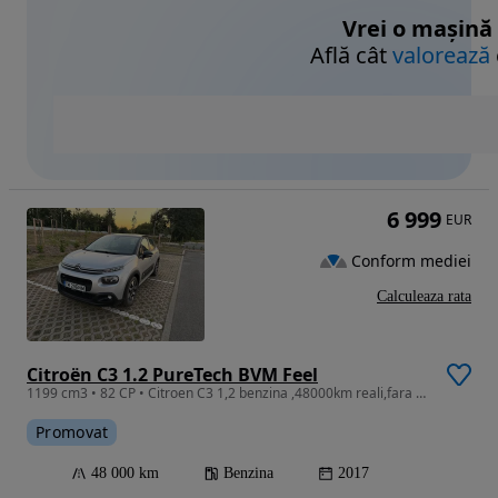
Vrei o mașină
Află cât
valorează
6 999
EUR
Conform mediei
Calculeaza rata
Citroën C3 1.2 PureTech BVM Feel
1199 cm3 • 82 CP • Citroen C3 1,2 benzina ,48000km reali,fara daune.
Promovat
48 000 km
Benzina
2017