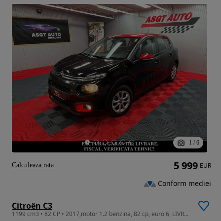
1
/
6
5 999
Calculeaza rata
EUR
Conform mediei
Citroën C3
1199 cm3 • 82 CP • 2017,motor 1.2 benzina, 82 cp, euro 6, LIVRARE GRATUITA,GARANTIE✅