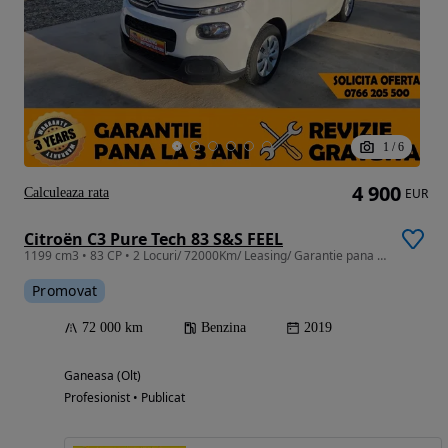
1
/
6
4 900
Calculeaza rata
EUR
Citroën C3 Pure Tech 83 S&S FEEL
1199 cm3 • 83 CP • 2 Locuri/ 72000Km/ Leasing/ Garantie pana la 3ani fara limita Km
Promovat
72 000 km
Benzina
2019
Ganeasa (Olt)
Profesionist • Publicat