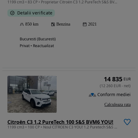
1199 cm3 • 83 CP • Proprietar Citroën C3 1.2 PureTech S&S BVM5 Feel 850km
Detalii verificate
850 km
Benzina
2021
Bucuresti (Bucuresti)
Privat • Reactualizat
14 835
EUR
(
12 260
EUR
-
net
)
Conform mediei
Calculeaza rata
Citroën C3 1.2 PureTech 100 S&S BVM6 YOU!
1199 cm3 • 100 CP • Noul CITROEN C3 YOU! 1.2 Puretech S&S 100 M6