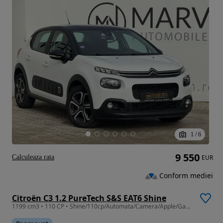
1
/
6
9 550
Calculeaza rata
EUR
Conform mediei
Citroën C3 1.2 PureTech S&S EAT6 Shine
1199 cm3 • 110 CP • Shine/110cp/Automata/Camera/Apple/Garantie/TVA Deductibil