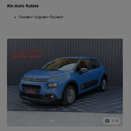
Rin Auto Rulate
Finantare
Asigurare
Buyback
1
/
6