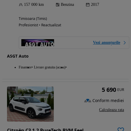
157 000 km
Benzina
2017
Timisoara (Timis)
Profesionist • Reactualizat
Vezi anunțurile
ASGT Auto
Finantare
Livrare gratuita (acasa)
5 690
EUR
Conform mediei
Calculeaza rata
Citroën C3 1.2 PureTech BVM Feel