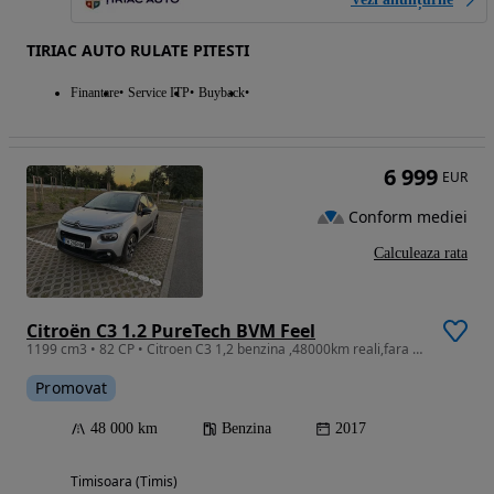
TIRIAC AUTO RULATE PITESTI
Finantare
Service ITP
Buyback
6 999
EUR
Conform mediei
Calculeaza rata
Citroën C3 1.2 PureTech BVM Feel
1199 cm3 • 82 CP • Citroen C3 1,2 benzina ,48000km reali,fara daune.
Promovat
48 000 km
Benzina
2017
Timisoara (Timis)