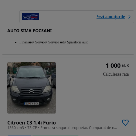
Vezi anunțurile
AUTO SIMA FOCSANI
Finantare
Service
Service roti
Spalatorie auto
1 000
EUR
Calculeaza rata
Citroën C3 1.4i Furio
1360 cm3 • 73 CP • Primul si singurul proprietar. Cumparat de nou din Romania