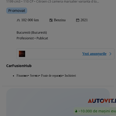
1199 cm3 • 110 CP • Citroen c3 camera marsalier varianta d top! Garantie 1 an!
Promovat
102 000 km
Benzina
2021
Bucuresti (Bucuresti)
Profesionist • Publicat
Vezi anunțurile
CarFusionHub
Finantare
Service
Foaie de reparație
Inchirieri
~10.000 de mașini ev