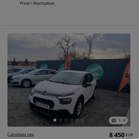
Privat • Reactualizat
1
/
6
8 450
Calculeaza rata
EUR