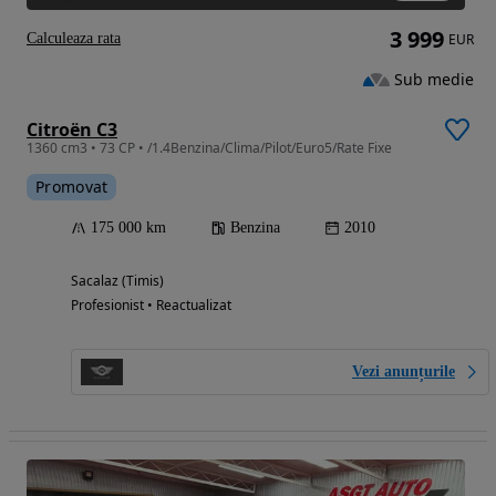
3 999
Calculeaza rata
EUR
Sub medie
Citroën C3
1360 cm3 • 73 CP • /1.4Benzina/Clima/Pilot/Euro5/Rate Fixe
Promovat
175 000 km
Benzina
2010
Sacalaz (Timis)
Profesionist • Reactualizat
Vezi anunțurile