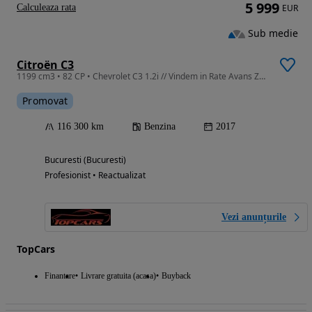
5 999
Calculeaza rata
EUR
Sub medie
Citroën C3
1199 cm3 • 82 CP • Chevrolet C3 1.2i // Vindem in Rate Avans Zero cu Buletinul //
Promovat
116 300 km
Benzina
2017
Bucuresti (Bucuresti)
Profesionist • Reactualizat
Vezi anunțurile
TopCars
Finantare
Livrare gratuita (acasa)
Buyback