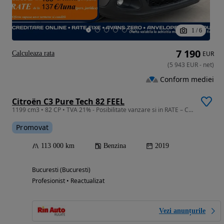
1
/
6
7 190
Calculeaza rata
EUR
(
5 943
EUR
-
net
)
Conform mediei
Citroën C3 Pure Tech 82 FEEL
1199 cm3 • 82 CP • TVA 21% - Posibilitate vanzare si in RATE – Credit sau Leasing
Promovat
113 000 km
Benzina
2019
Bucuresti (Bucuresti)
Profesionist • Reactualizat
Vezi anunțurile