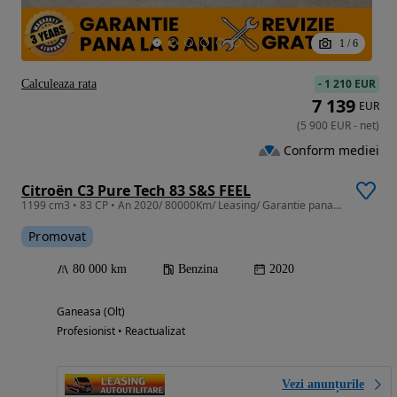
1
/
6
-
1 210 EUR
Calculeaza rata
7 139
EUR
(
5 900
EUR
-
net
)
Conform mediei
Citroën C3 Pure Tech 83 S&S FEEL
1199 cm3 • 83 CP • An 2020/ 80000Km/ Leasing/ Garantie pana la 3ani fara limita Km
Promovat
80 000 km
Benzina
2020
Ganeasa (Olt)
Profesionist • Reactualizat
Vezi anunțurile