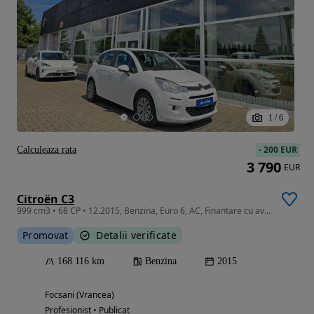
1
/
6
-
200 EUR
Calculeaza rata
3 790
EUR
Citroën C3
999 cm3 • 68 CP • 12.2015, Benzina, Euro 6, AC, Finantare cu avans de la 0%
Promovat
Detalii verificate
168 116 km
Benzina
2015
Focsani (Vrancea)
Profesionist • Publicat