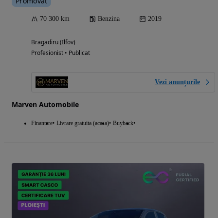
Promovat
70 300 km
Benzina
2019
Bragadiru (Ilfov)
Profesionist • Publicat
Vezi anunțurile
Marven Automobile
Finantare
Livrare gratuita (acasa)
Buyback