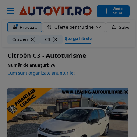
Vinde
acum
Oferte pentru tine
Filtreaza
Salveaza
Șterge filtrele
Citroën
C3
Citroën C3 - Autoturisme
Număr de anunțuri:
76
Cum sunt organizate anunturile?