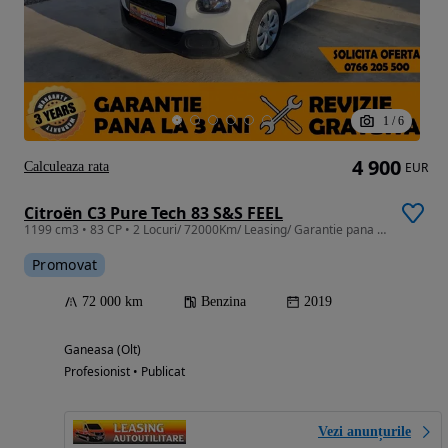
1
/
6
4 900
Calculeaza rata
EUR
Citroën C3 Pure Tech 83 S&S FEEL
1199 cm3 • 83 CP • 2 Locuri/ 72000Km/ Leasing/ Garantie pana la 3ani fara limita Km
Promovat
72 000 km
Benzina
2019
Ganeasa (Olt)
Profesionist • Publicat
Vezi anunțurile