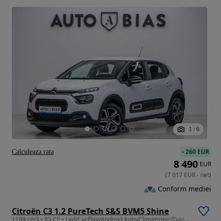
1
/
6
-
260 EUR
Calculeaza rata
8 490
EUR
(
7 017
EUR
-
net
)
Conform mediei
Citroën C3 1.2 PureTech S&S BVM5 Shine
1199 cm3 • 83 CP • Led/CarPlay/Android Auto/Climatronic/Tva/Leasing-Rate FARA AVANS