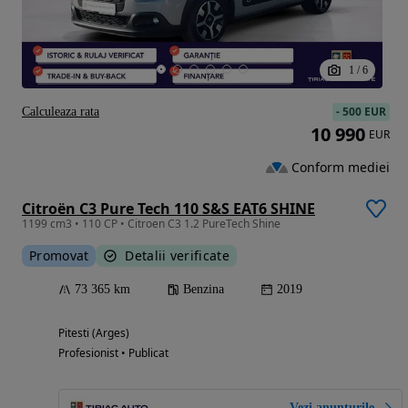
1
/
6
-
500 EUR
Calculeaza rata
10 990
EUR
Conform mediei
Citroën C3 Pure Tech 110 S&S EAT6 SHINE
1199 cm3 • 110 CP • Citroen C3 1.2 PureTech Shine
Promovat
Detalii verificate
73 365 km
Benzina
2019
Pitesti (Arges)
Profesionist • Publicat
Vezi anunțurile