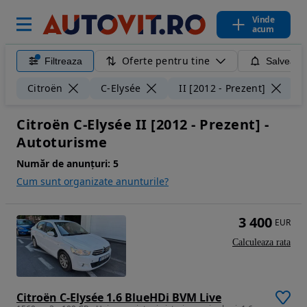
Vinde
acum
Oferte pentru tine
Filtreaza
Salveaza
Șt
Citroën
C-Elysée
II [2012 - Prezent]
Citroën C-Elysée II [2012 - Prezent] -
Autoturisme
Număr de anunțuri:
5
Cum sunt organizate anunturile?
3 400
EUR
Calculeaza rata
Citroën C-Elysée 1.6 BlueHDi BVM Live