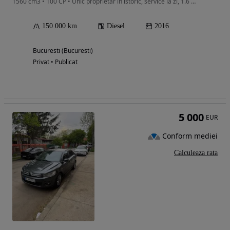
1560 cm3 • 100 CP • Unic proprietar in istoric, service la zi, 1.6 HDI, euro 6
150 000 km
Diesel
2016
Bucuresti (Bucuresti)
Privat • Publicat
5 000
EUR
Conform mediei
Calculeaza rata