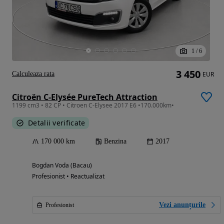
1
/
6
3 450
Calculeaza rata
EUR
Citroën C-Elysée PureTech Attraction
1199 cm3 • 82 CP • Citroen C-Elysee 2017 E6 •170.000km•
Detalii verificate
170 000 km
Benzina
2017
Bogdan Voda (Bacau)
Profesionist • Reactualizat
Vezi anunțurile
Profesionist