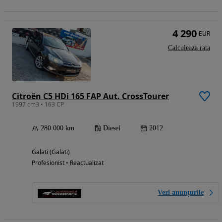
4 290
EUR
Calculeaza rata
Citroën C5 HDi 165 FAP Aut. CrossTourer
1997 cm3 • 163 CP
280 000 km
Diesel
2012
Galati (Galati)
Profesionist • Reactualizat
Vezi anunțurile