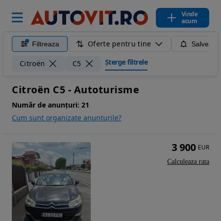
Vinde
acum
Oferte pentru tine
Filtreaza
Salveaza
Șterge filtrele
Citroën
C5
Citroën C5 - Autoturisme
Număr de anunțuri:
21
Cum sunt organizate anunturile?
3 900
EUR
Calculeaza rata