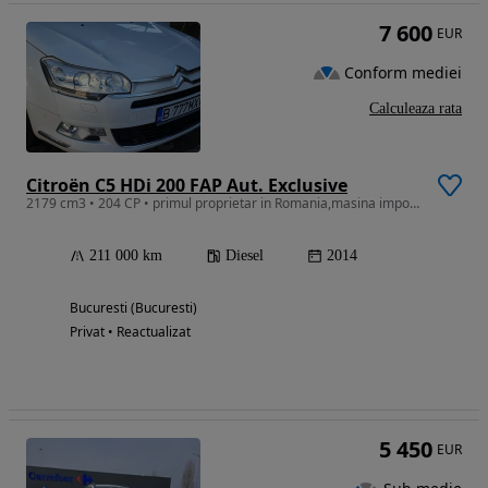
7 600
EUR
Conform mediei
Calculeaza rata
Citroën C5 HDi 200 FAP Aut. Exclusive
2179 cm3 • 204 CP • primul proprietar in Romania,masina importata din Germania
211 000 km
Diesel
2014
Bucuresti (Bucuresti)
Privat • Reactualizat
5 450
EUR