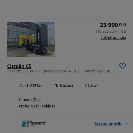
23 990
EUR
(
19 826
EUR
-
net
)
Calculeaza rata
Citroën C5
1199 cm3 • 130 CP • Citroen C5 X SHINE 1.2 Puretech S&S 130 EAT8
71 900 km
Benzina
2024
Craiova (Dolj)
Profesionist • Publicat
Vezi anunțurile