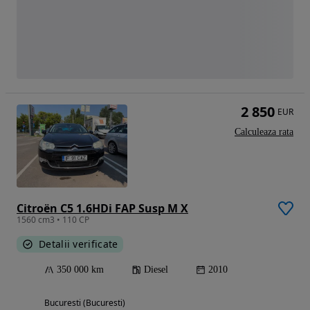
2 850
EUR
Calculeaza rata
Citroën C5 1.6HDi FAP Susp M X
1560 cm3 • 110 CP
Detalii verificate
350 000 km
Diesel
2010
Bucuresti (Bucuresti)