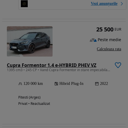
Vezi anunțurile
25 500
EUR
Peste medie
Calculeaza rata
Cupra Formentor 1.4 e-HYBRID PHEV VZ
1395 cm3 • 245 CP • Vand Cupra Formentor in stare impecabila si cu toate dotarile.
120 000 km
Hibrid Plug-In
2022
Pitesti (Arges)
Privat • Reactualizat