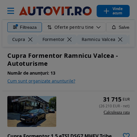
Vinde
acum
Oferte pentru tine
Filtreaza
Salveaza
Cupra
Formentor
Ramnicu Valcea
5
Cupra Formentor Ramnicu Valcea -
Autoturisme
Număr de anunțuri:
13
Cum sunt organizate anunturile?
31 715
EUR
(
26 210
EUR
-
net
)
Calculeaza rata
Cupra Formentor 1.5 eTSI DSG7 MHEV Tribe Edition