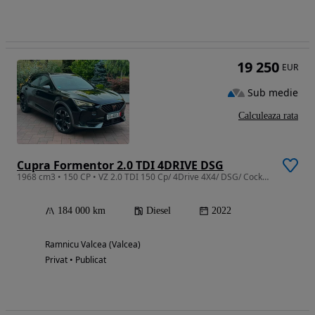
19 250
EUR
Sub medie
Calculeaza rata
Cupra Formentor 2.0 TDI 4DRIVE DSG
1968 cm3 • 150 CP • VZ 2.0 TDI 150 Cp/ 4Drive 4X4/ DSG/ Cockpit / CarPlay /Matrix Full LED
184 000 km
Diesel
2022
Ramnicu Valcea (Valcea)
Privat • Publicat