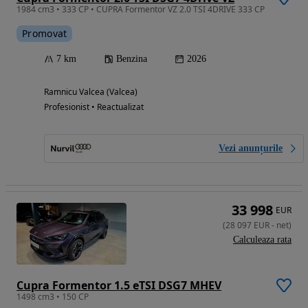
1984 cm3 • 333 CP • CUPRA Formentor VZ 2.0 TSI 4DRIVE 333 CP
Promovat
7 km
Benzina
2026
Ramnicu Valcea (Valcea)
Profesionist • Reactualizat
Vezi anunțurile
33 998
EUR
(
28 097
EUR
-
net
)
Calculeaza rata
Cupra Formentor 1.5 eTSI DSG7 MHEV
1498 cm3 • 150 CP