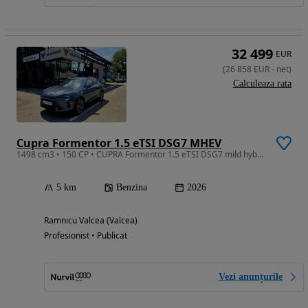
32 499
EUR
(
26 858
EUR
-
net
)
Calculeaza rata
Cupra Formentor 1.5 eTSI DSG7 MHEV
1498 cm3 • 150 CP • CUPRA Formentor 1.5 eTSI DSG7 mild hybrid 150 CP
5 km
Benzina
2026
Ramnicu Valcea (Valcea)
Profesionist • Publicat
Vezi anunțurile