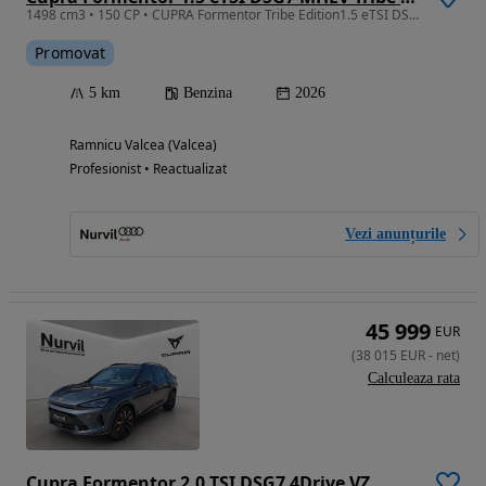
1498 cm3 • 150 CP • CUPRA Formentor Tribe Edition1.5 eTSI DSG7 mild hybrid 150 CP
Promovat
5 km
Benzina
2026
Ramnicu Valcea (Valcea)
Profesionist • Reactualizat
Vezi anunțurile
45 999
EUR
(
38 015
EUR
-
net
)
Calculeaza rata
Cupra Formentor 2.0 TSI DSG7 4Drive VZ