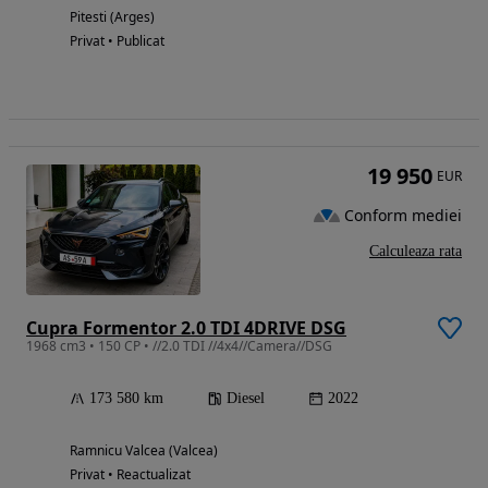
Pitesti (Arges)
Privat • Publicat
19 950
EUR
Conform mediei
Calculeaza rata
Cupra Formentor 2.0 TDI 4DRIVE DSG
1968 cm3 • 150 CP • //2.0 TDI //4x4//Camera//DSG
173 580 km
Diesel
2022
Ramnicu Valcea (Valcea)
Privat • Reactualizat