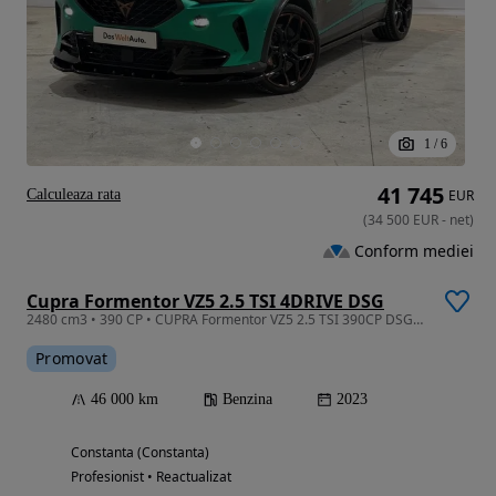
1
/
6
41 745
Calculeaza rata
EUR
(
34 500
EUR
-
net
)
Conform mediei
Cupra Formentor VZ5 2.5 TSI 4DRIVE DSG
2480 cm3 • 390 CP • CUPRA Formentor VZ5 2.5 TSI 390CP DSG7 2023MY
Promovat
46 000 km
Benzina
2023
Constanta (Constanta)
Profesionist • Reactualizat