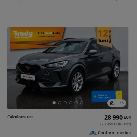
1
/
6
28 990
Calculeaza rata
EUR
(
23 959
EUR
-
net
)
Conform mediei