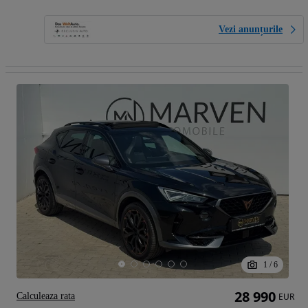
Vezi anunțurile
1
/
6
28 990
Calculeaza rata
EUR