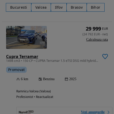
Bucuresti
Valcea
Ilfov
Brasov
Bihor
29 999
EUR
(
24 792
EUR
-
net
)
Calculeaza rata
Cupra Terramar
1498 cm3 • 150 CP • CUPRA Terramar 1.5 eTSI DSG mild hybrid - Programul Rabla PF
Promovat
6 km
Benzina
2025
Ramnicu Valcea (Valcea)
Profesionist • Reactualizat
Vezi anunțurile