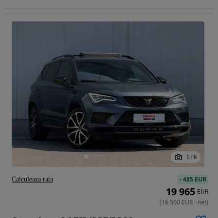
1
/
6
-
485 EUR
Calculeaza rata
19 965
EUR
(
16 500
EUR
-
net
)