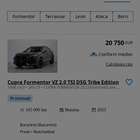
Formentor
Terramar
Leon
Ateca
Born
20 750
EUR
Conform mediei
Calculeaza rata
Cupra Formentor VZ 2.0 TSI DSG Tribe Edition
1984 cm3 • 245 CP • CUPRA FORMENTOR 2023/Distronik/Lane Assist/Said Assist/ Camera Marsari
Promovat
165 000 km
Benzina
2023
Bucuresti (Bucuresti)
Privat • Reactualizat