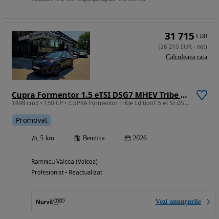
31 715
EUR
(
26 210
EUR
-
net
)
Calculeaza rata
Cupra Formentor 1.5 eTSI DSG7 MHEV Tribe Edition
1498 cm3 • 150 CP • CUPRA Formentor Tribe Edition1.5 eTSI DSG7 mild hybrid 150 CP
Promovat
5 km
Benzina
2026
Ramnicu Valcea (Valcea)
Profesionist • Reactualizat
Vezi anunțurile