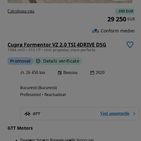
-
200 EUR
Calculeaza rata
29 250
EUR
Conform mediei
Cupra Formentor VZ 2.0 TSI 4DRIVE DSG
1984 cm3 • 310 CP • Unic propietar, stare perfecta
Promovat
Detalii verificate
26 450 km
Benzina
2020
Bucuresti (Bucuresti)
Profesionist • Reactualizat
Vezi anunțurile
GTT Motors
Finantare
Service
Reparație rapidă
Service roti