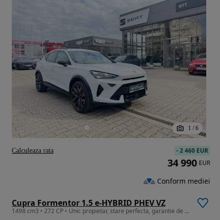
1
/
6
-
2 460 EUR
Calculeaza rata
34 990
EUR
Conform mediei
Cupra Formentor 1.5 e-HYBRID PHEV VZ
1498 cm3 • 272 CP • Unic propietar, stare perfecta, garantie de producator