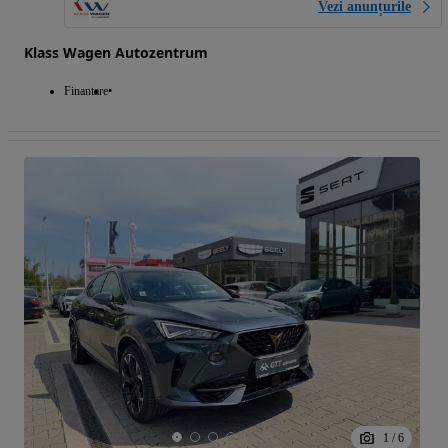
Vezi anunțurile
Klass Wagen Autozentrum
Finantare
1
/
6