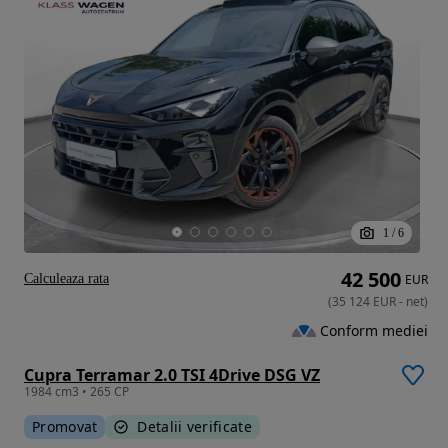
1
/
6
42 500
Calculeaza rata
EUR
(
35 124
EUR
-
net
)
Conform mediei
Cupra Terramar 2.0 TSI 4Drive DSG VZ
1984 cm3 • 265 CP
Promovat
Detalii verificate