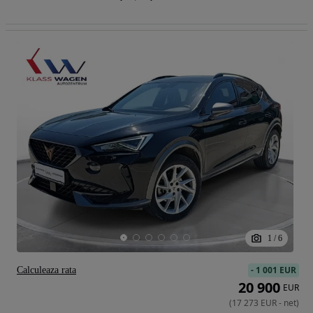
1
/
6
-
1 001 EUR
Calculeaza rata
20 900
EUR
(
17 273
EUR
-
net
)