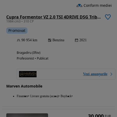
Conform mediei
Cupra Formentor VZ 2.0 TSI 4DRIVE DSG Tribe Edition
1984 cm3 • 310 CP
Promovat
90 954 km
Benzina
2021
Bragadiru (Ilfov)
Profesionist • Publicat
Vezi anunțurile
Marven Automobile
Finantare
Livrare gratuita (acasa)
Buyback
30 000
EUR