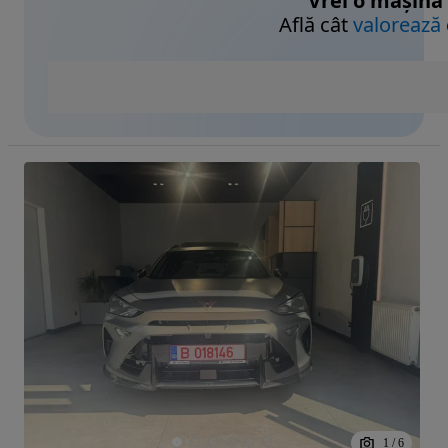
Vrei o mașină
Află cât
valorează
1
/
6