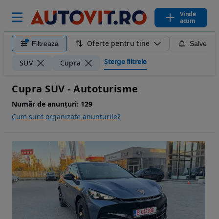
Vinde
acum
Oferte pentru tine
Filtreaza
Salveaza
Șterge filtrele
SUV
Cupra
Cupra SUV - Autoturisme
Număr de anunțuri:
129
Cum sunt organizate anunturile?