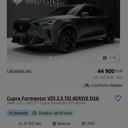
1
/
6
44 900
Calculeaza rata
EUR
(
37 107
EUR
-
net
)
Conform mediei
Cupra Formentor VZ5 2.5 TSI 4DRIVE DSG
2480 cm3 • 390 CP • Cupra Formentor VZ5 4Drive
Promovat
Detalii verificate
22 835 km
Benzina
2022