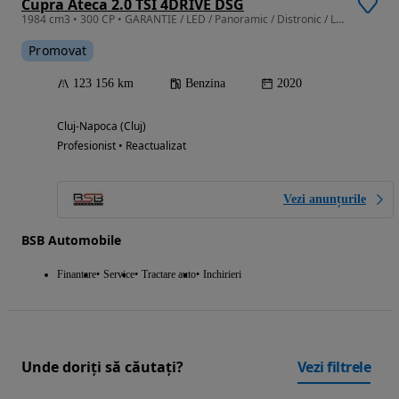
Cupra Ateca 2.0 TSI 4DRIVE DSG
1984 cm3 • 300 CP • GARANTIE / LED / Panoramic / Distronic / Lane / Side / Camere 360 / 19
Promovat
123 156 km
Benzina
2020
Cluj-Napoca (Cluj)
Profesionist • Reactualizat
Vezi anunțurile
BSB Automobile
Finantare
Service
Tractare auto
Inchirieri
Unde doriți să căutați?
Vezi filtrele