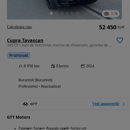
1
/
6
52 450
Calculeaza rata
EUR
Cupra Tavascan
340 CP • Auto de Test Drive, masina de showroom, garantie de producator
Promovat
8 950 km
Electric
2024
Bucuresti (Bucuresti)
Profesionist • Reactualizat
Vezi anunțurile
GTT Motors
Finantare
Service
Reparație rapidă
Service roti