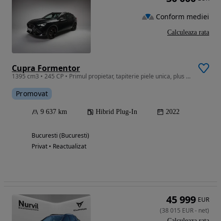
Conform mediei
Calculeaza rata
Cupra Formentor
1395 cm3 • 245 CP • Primul propietar, tapiterie piele unica, plus anvelope de iarna
Promovat
9 637 km
Hibrid Plug-In
2022
Bucuresti (Bucuresti)
Privat • Reactualizat
45 999
EUR
(
38 015
EUR
-
net
)
Calculeaza rata