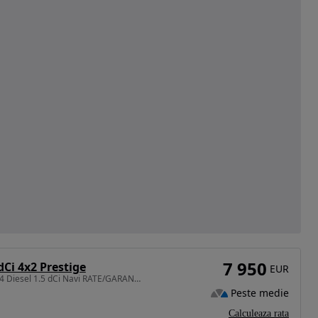
7 950
dCi 4x2 Prestige
EUR
1461 cm3 • 110 CP • 2014 Diesel 1.5 dCi Navi RATE/GARANTIE
Peste medie
Calculeaza rata