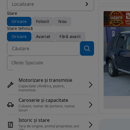
Localizare
Stare
Oricare
Folosit
Nou
Stare tehnică
Oricare
Avariat
Fără avarii
Motorizare și transmisie
Capacitate cilindrica, putere, 
transmisie
Caroserie și capacitate
Culoare, numar de portiere, numar 
locuri
Istoric și stare
Tara de origine, primul proprietar, are 