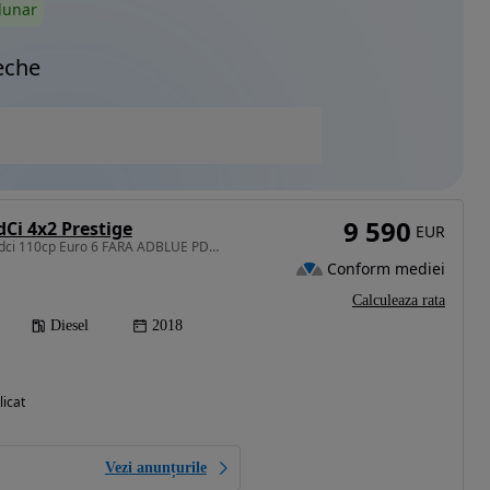
lunar
eche
9 590
dCi 4x2 Prestige
EUR
1461 cm3 • 110 CP • 1.5 dci 110cp Euro 6 FARA ADBLUE PDC Carlig remorca
Conform mediei
Calculeaza rata
Diesel
2018
licat
Vezi anunțurile