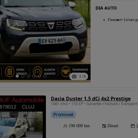
DIA AUTO
Finantare
Livrare gr
1
/
6
Dacia Duster 1.5 dCi 4x2 Prestige
1461 cm3 • 110 CP • Garanție / Factură / Transport 
Promovat
190 000 km
Diesel