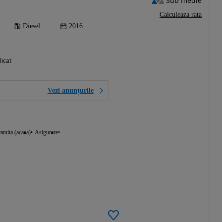
Sub medie
Calculeaza rata
Diesel
2016
licat
Vezi anunțurile
atuita (acasa)
Asigurare