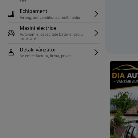
VIN 
Echipament
Airbag, aer conditionat, multimedia
Masini electrice
Autonomie, capacitate baterie, cablu 
incarcare 
Detalii vânzător
Se emite factura, firma, privat