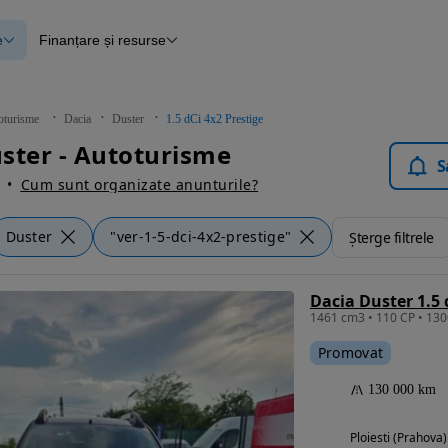
e
Finanțare și resurse
e
Finanțare
e
Instrument de evaluare a mașinii
Raport al istoricului vehiculului
ce
Blog Autovit.ro
oturisme
Dacia
Duster
1.5 dCi 4x2 Prestige
anțare
ster - Autoturisme
lii verificate
S
Cum sunt organizate anunturile?
Duster
"ver-1-5-dci-4x2-prestige"
Șterge filtrele
Dacia Duster 1.5 
1461 cm3 • 110 CP • 1300
Promovat
130 000 km
Ploiesti (Prahova)