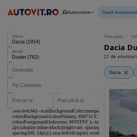
Autoturisme
Caută Autoturism
Autoturisme
Piese
Toate mașinil
Camioane
Mașinile rulat
Constructii
Mașini noi
Agro
Mașini electri
Marca
Prima pagina
Aut
Autoutilitare
Mașini cu fin
Dacia Du
Motociclete
Mașini cu deta
Model
Remorci
21 de anunțuri
Dacia