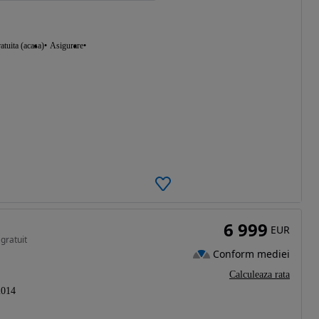
atuita (acasa)
Asigurare
6 999
EUR
gratuit
Conform mediei
Calculeaza rata
2014