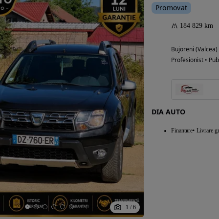
Promovat
184 829 km
Eligibil pentru
Bujoreni (Valcea)
finantare
Profesionist • Pub
DIA AUTO
Finantare
Livrare gr
1
/
6