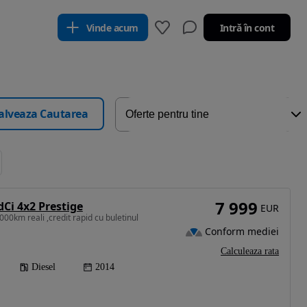
Vinde acum
Intră în cont
alveaza Cautarea
7 999
dCi 4x2 Prestige
EUR
00km reali ,credit rapid cu buletinul
Conform mediei
Calculeaza rata
Diesel
2014