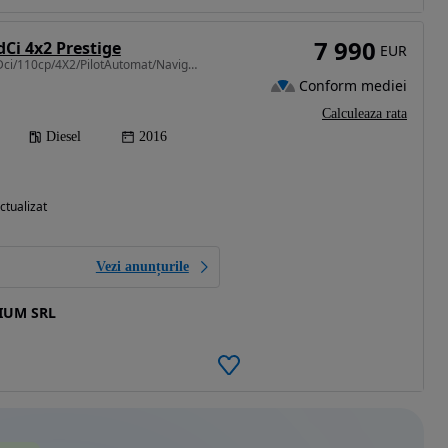
7 990
dCi 4x2 Prestige
EUR
1461 cm3 • 110 CP • 1.5Dci/110cp/4X2/PilotAutomat/Navigatie/Garantie12-36luni/JanteAliaj
Conform mediei
Calculeaza rata
Diesel
2016
ctualizat
Vezi anunțurile
IUM SRL