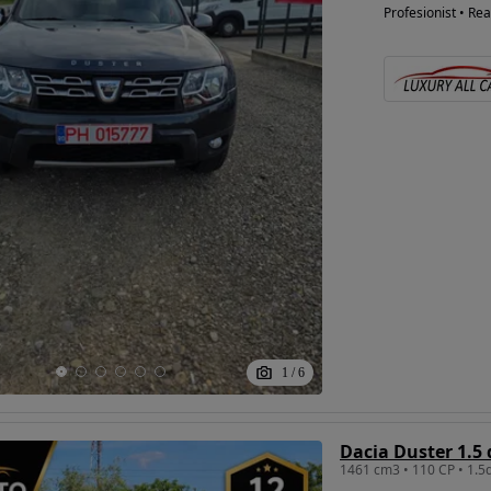
Profesionist • Rea
1
/
6
Dacia Duster 1.5 