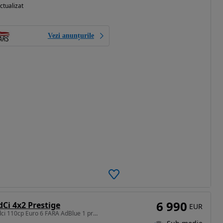
ctualizat
Vezi anunțurile
6 990
dCi 4x2 Prestige
EUR
1461 cm3 • 110 CP • 1.5dci 110cp Euro 6 FARA AdBlue 1 propietar PDC Navi 6 trepte