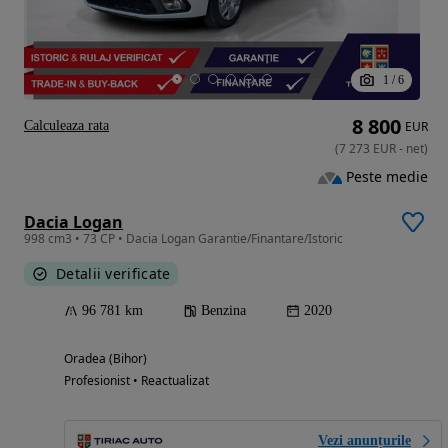
1
/
6
8 800
Calculeaza rata
EUR
(
7 273
EUR
-
net
)
Peste medie
Dacia Logan
998 cm3 • 73 CP • Dacia Logan Garantie/Finantare/Istoric
Detalii verificate
96 781 km
Benzina
2020
Oradea (Bihor)
Profesionist • Reactualizat
Vezi anunțurile