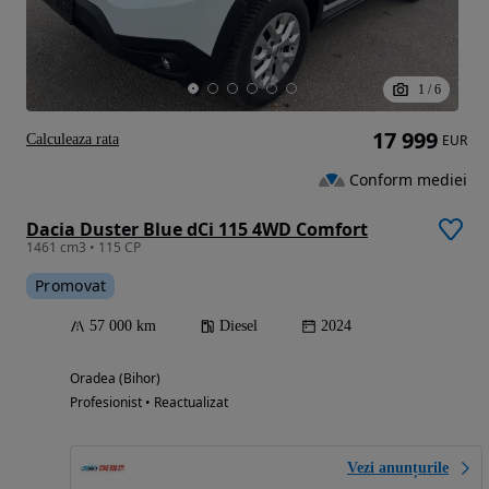
1
/
6
17 999
Calculeaza rata
EUR
Conform mediei
Dacia Duster Blue dCi 115 4WD Comfort
1461 cm3 • 115 CP
Promovat
57 000 km
Diesel
2024
Oradea (Bihor)
Profesionist • Reactualizat
Vezi anunțurile