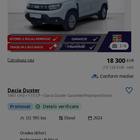
1
/
6
18 300
Calculeaza rata
EUR
(
15 124
EUR
-
net
)
Conform mediei
Dacia Duster
1461 cm3 • 115 CP • Dacia Duster Garantie/Finantare/Istoric
Promovat
Detalii verificate
111 995 km
Diesel
2024
Oradea (Bihor)
Profesionist • Publicat