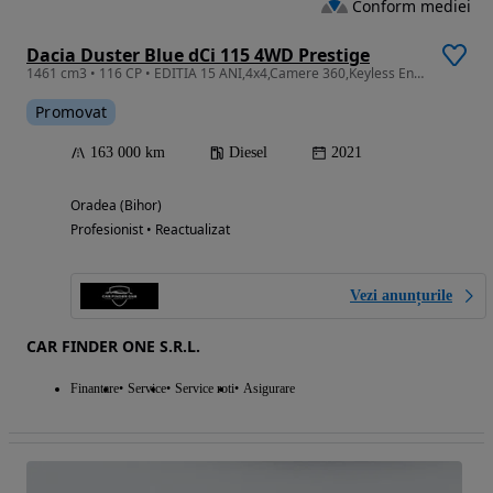
Conform mediei
Dacia Duster Blue dCi 115 4WD Prestige
1461 cm3 • 116 CP • EDITIA 15 ANI,4x4,Camere 360,Keyless Entry+Go,Asist Coborare,Pilot,Led
Promovat
163 000 km
Diesel
2021
Oradea (Bihor)
Profesionist • Reactualizat
Vezi anunțurile
CAR FINDER ONE S.R.L.
Finantare
Service
Service roti
Asigurare