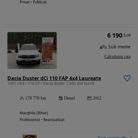
Privat • Publicat
6 190
EUR
Sub medie
Calculeaza rata
Dacia Duster dCi 110 FAP 4x4 Laureate
1461 cm3 • 110 CP • Dacia duster 1.5dci 4x4 euro5
178 770 km
Diesel
2012
Marghita (Bihor)
Profesionist • Reactualizat