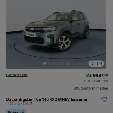
1
/
6
23 998
Calculeaza rata
EUR
(
19 833
EUR
-
net
)
Conform mediei
Dacia Bigster TCe 140 4X2 MHEV Extreme
1199 cm3 • 140 CP
Promovat