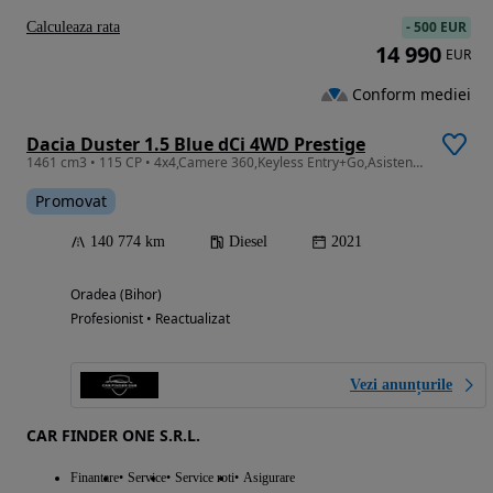
-
500 EUR
Calculeaza rata
14 990
EUR
Conform mediei
Dacia Duster 1.5 Blue dCi 4WD Prestige
1461 cm3 • 115 CP • 4x4,Camere 360,Keyless Entry+Go,Asistenta Coborare,Pilot,Led,Carlig
Promovat
140 774 km
Diesel
2021
Oradea (Bihor)
Profesionist • Reactualizat
Vezi anunțurile
CAR FINDER ONE S.R.L.
Finantare
Service
Service roti
Asigurare