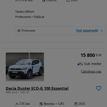
8 036 km
Electric
2020
Tauteu (Bihor)
Profesionist • Publicat
Vezi anunțurile
Profesionist
15 800
EUR
Sub medie
Calculeaza rata
Dacia Duster ECO-G 100 Essential
999 cm3 • 100 CP
576 km
Benzina + GPL
2025