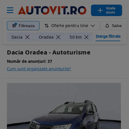
Vinde
acum
Oferte pentru tine
Filtreaza
Salveaza
Șterge filtrele
Dacia
Oradea
50 km
Dacia Oradea - Autoturisme
Număr de anunțuri:
37
Cum sunt organizate anunturile?