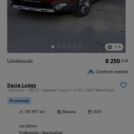
1
/
6
8 250
Calculeaza rata
EUR
Conform mediei
Dacia Lodgy
1332 cm3 • 130 CP • Stapwey 7 Locuri 1.3 TCE 130CP Rate/Credit Avans 0
Promovat
190 987 km
Benzina
2019
Les (Bihor)
Profesionist • Reactualizat