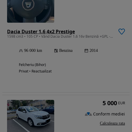
Dacia Duster 1.6 4x2 Prestige
1598 cm3 • 105 CP • Vând Dacia Duster 1.6 16v Benzină +GPL -105cp -96.000km(km reali) Dot
96 000 km
Benzina
2014
Felcheriu (Bihor)
Privat • Reactualizat
5 000
EUR
Conform mediei
Calculeaza rata