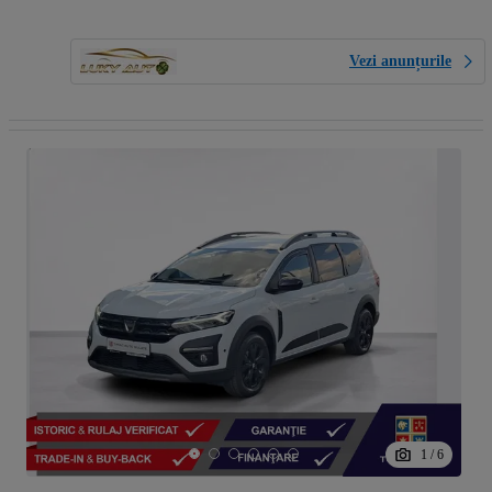
Vezi anunțurile
1
/
6