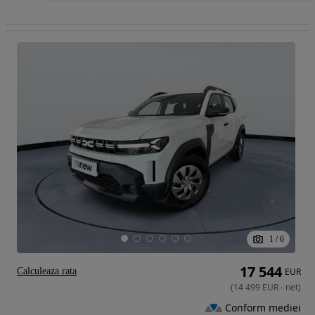
1
/
6
17 544
Calculeaza rata
EUR
(
14 499
EUR
-
net
)
Conform mediei