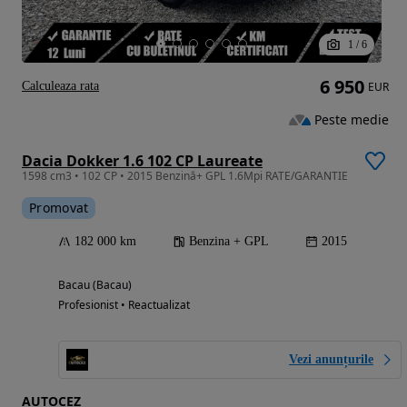
1
/
6
6 950
Calculeaza rata
EUR
Peste medie
Dacia Dokker 1.6 102 CP Laureate
1598 cm3 • 102 CP • 2015 Benzină+ GPL 1.6Mpi RATE/GARANTIE
Promovat
182 000 km
Benzina + GPL
2015
Bacau (Bacau)
Profesionist • Reactualizat
Vezi anunțurile
AUTOCEZ