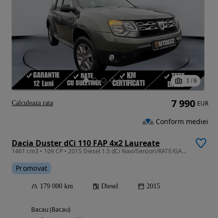
1
/
6
7 990
Calculeaza rata
EUR
Conform mediei
Dacia Duster dCi 110 FAP 4x2 Laureate
1461 cm3 • 109 CP • 2015 Diesel 1.5 dCi Navi/Senzori/RATE/GARANTIE
Promovat
179 000 km
Diesel
2015
Bacau (Bacau)