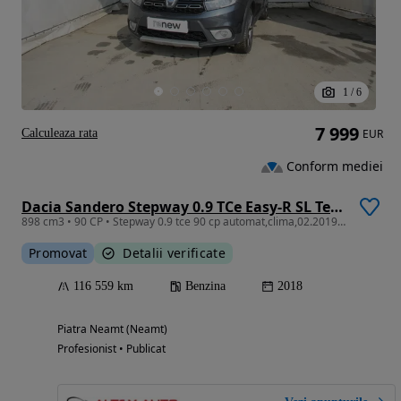
1
/
6
7 999
Calculeaza rata
EUR
Conform mediei
Dacia Sandero Stepway 0.9 TCe Easy-R SL Techroad
898 cm3 • 90 CP • Stepway 0.9 tce 90 cp automat,clima,02.2019,istoric service,tva ned
Promovat
Detalii verificate
116 559 km
Benzina
2018
Piatra Neamt (Neamt)
Profesionist • Publicat