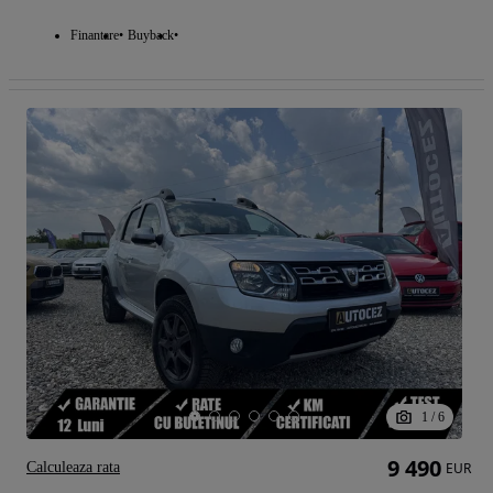
Finantare
Buyback
1
/
6
9 490
Calculeaza rata
EUR