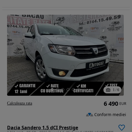
1
/
6
6 490
Calculeaza rata
EUR
Conform mediei
Dacia Sandero 1.5 dCI Prestige