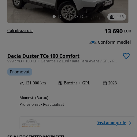
1
/
6
13 690
Calculeaza rata
EUR
Conform mediei
Dacia Duster TCe 100 Comfort
999 cm3 • 100 CP • Garantie 12 Luni / Rate Fara Avans / GPL / Revizie Noua / RAR INCLUS
Promovat
121 000 km
Benzina + GPL
2023
Moinesti (Bacau)
Profesionist • Reactualizat
Vezi anunțurile
SS AUTOCENTER MOINESTI