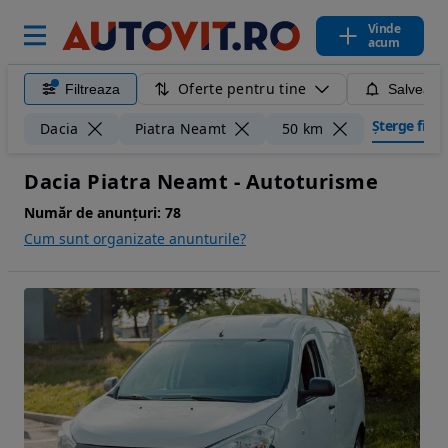
Vinde
acum
Oferte pentru tine
Filtreaza
Salveaza
Șterge filtre
Dacia
Piatra Neamt
50 km
Dacia Piatra Neamt - Autoturisme
Număr de anunțuri:
78
Cum sunt organizate anunturile?