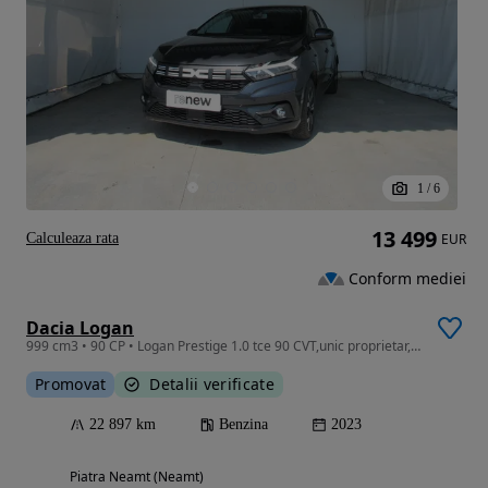
1
/
6
13 499
Calculeaza rata
EUR
Conform mediei
Dacia Logan
999 cm3 • 90 CP • Logan Prestige 1.0 tce 90 CVT,unic proprietar,garantie,22896 km
Promovat
Detalii verificate
22 897 km
Benzina
2023
Piatra Neamt (Neamt)