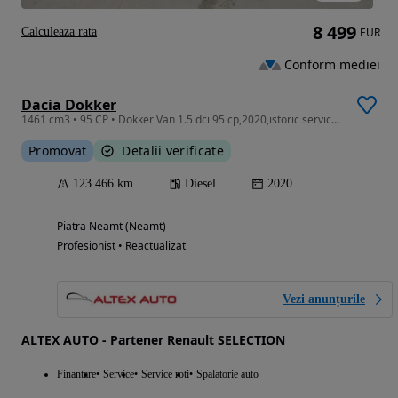
8 499
Calculeaza rata
EUR
Conform mediei
Dacia Dokker
1461 cm3 • 95 CP • Dokker Van 1.5 dci 95 cp,2020,istoric service,unic propr.,tva ded.
Promovat
Detalii verificate
123 466 km
Diesel
2020
Piatra Neamt (Neamt)
Profesionist • Reactualizat
Vezi anunțurile
ALTEX AUTO - Partener Renault SELECTION
Finantare
Service
Service roti
Spalatorie auto