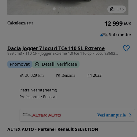
1
/
6
12 999
Calculeaza rata
EUR
Sub medie
Dacia Jogger 7 locuri TCe 110 SL Extreme
999 cm3 • 110 CP • Jogger Extreme 1.0 tce 110 cp 7 Locuri,36827 km,tva deductibil
Promovat
Detalii verificate
36 829 km
Benzina
2022
Piatra Neamt (Neamt)
Profesionist • Publicat
Vezi anunțurile
ALTEX AUTO - Partener Renault SELECTION