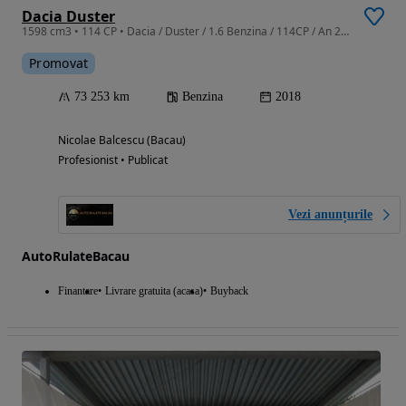
Dacia Duster
1598 cm3 • 114 CP • Dacia / Duster / 1.6 Benzina / 114CP / An 2018 / Euro 6 / Manuală
Promovat
73 253 km
Benzina
2018
Nicolae Balcescu (Bacau)
Profesionist • Publicat
Vezi anunțurile
AutoRulateBacau
Finantare
Livrare gratuita (acasa)
Buyback