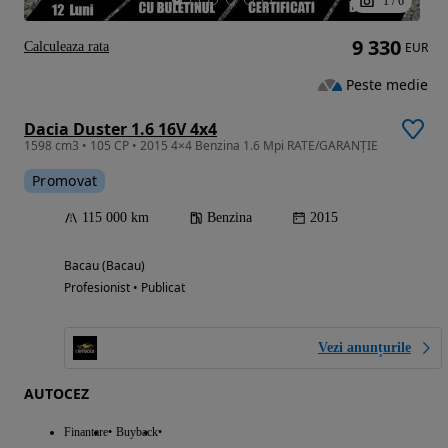
1
/
6
9 330
Calculeaza rata
EUR
Peste medie
Dacia Duster 1.6 16V 4x4
1598 cm3 • 105 CP • 2015 4×4 Benzina 1.6 Mpi RATE/GARANȚIE
Promovat
115 000 km
Benzina
2015
Bacau (Bacau)
Profesionist • Publicat
Vezi anunțurile
AUTOCEZ
Finantare
Buyback