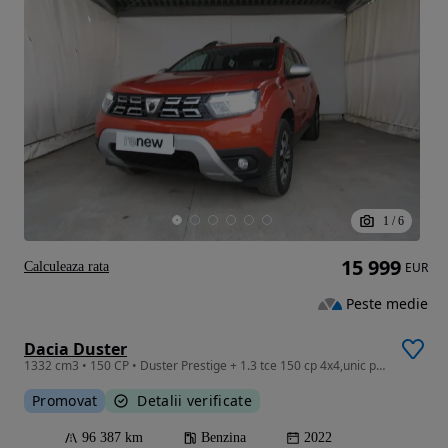
1
/
6
15 999
Calculeaza rata
EUR
Peste medie
Dacia Duster
1332 cm3 • 150 CP • Duster Prestige + 1.3 tce 150 cp 4x4,unic proprietar,tva ded,istoric
Promovat
Detalii verificate
96 387 km
Benzina
2022