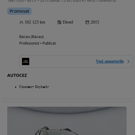
1461 cm3 • 90 CP • 2015 Diesel 1.5 dCi Euro 6 / RATE / GARANTIE
Promovat
102 123 km
Diesel
2015
Bacau (Bacau)
Profesionist • Publicat
Vezi anunțurile
AUTOCEZ
Finantare
Buyback