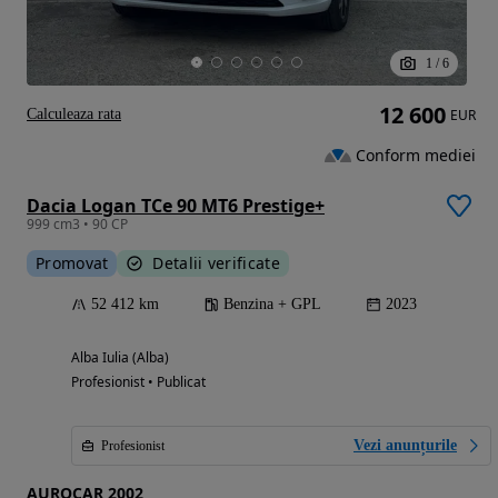
1
/
6
12 600
Calculeaza rata
EUR
Conform mediei
Dacia Logan TCe 90 MT6 Prestige+
999 cm3 • 90 CP
Promovat
Detalii verificate
52 412 km
Benzina + GPL
2023
Alba Iulia (Alba)
Profesionist • Publicat
Vezi anunțurile
Profesionist
AUROCAR 2002