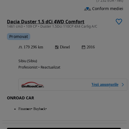
(
7 232
EUR
-
net
)
Conform mediei
Dacia Duster 1.5 dCi 4WD Comfort
1461 cm3 • 109 CP • Duster 1.5Dci 110CP 4X4 Carlig A/C
Promovat
179 296 km
Diesel
2016
Sibiu (Sibiu)
Profesionist • Reactualizat
Vezi anunțurile
ONROAD CAR
Finantare
Buyback