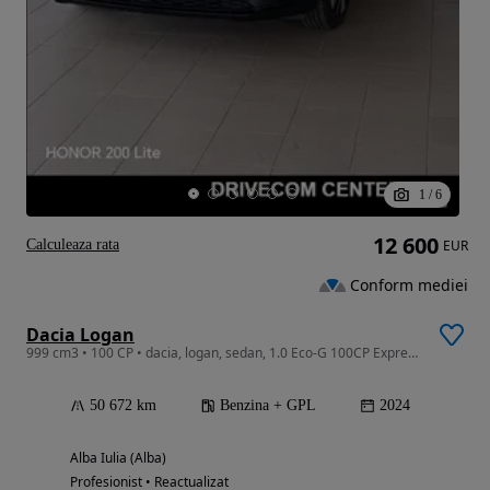
1
/
6
12 600
Calculeaza rata
EUR
Conform mediei
Dacia Logan
999 cm3 • 100 CP • dacia, logan, sedan, 1.0 Eco-G 100CP Expression MT6
50 672 km
Benzina + GPL
2024
Alba Iulia (Alba)
Profesionist • Reactualizat