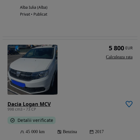
Alba Iulia (Alba)
Privat • Publicat
5 800
EUR
Calculeaza rata
Dacia Logan MCV
998 cm3 • 73 CP
Detalii verificate
45 000 km
Benzina
2017