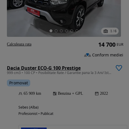
1
/
6
14 700
Calculeaza rata
EUR
Conform mediei
Dacia Duster ECO-G 100 Prestige
999 cm3 • 100 CP • Posibilitate Rate / Garantie pana la 3 Ani/ Istoric Service
Promovat
65 909 km
Benzina + GPL
2022
Sebes (Alba)
Profesionist • Publicat