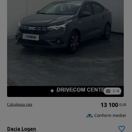
1
/
6
13 100
Calculeaza rata
EUR
Conform mediei
Dacia Logan