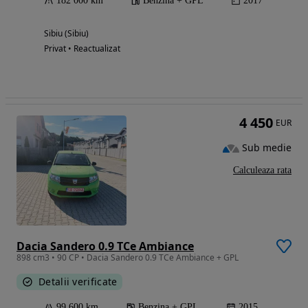
182 000 km
Benzina + GPL
2017
Sibiu (Sibiu)
Privat • Reactualizat
4 450
EUR
Sub medie
Calculeaza rata
Dacia Sandero 0.9 TCe Ambiance
898 cm3 • 90 CP • Dacia Sandero 0.9 TCe Ambiance + GPL
Detalii verificate
99 600 km
Benzina + GPL
2015