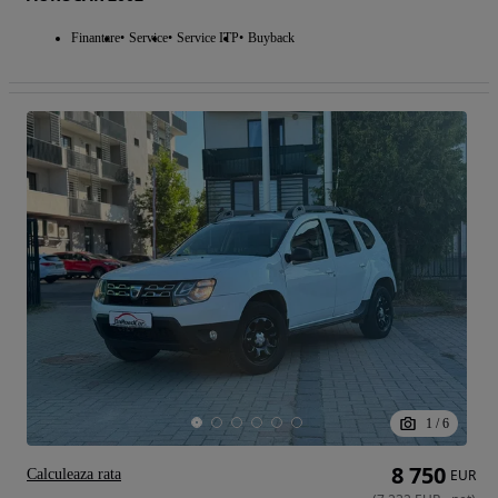
Finantare
Service
Service ITP
Buyback
1
/
6
8 750
Calculeaza rata
EUR