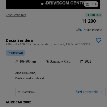
1
/
6
-
1 300 EUR
Calculeaza rata
11 200
EUR
Peste medie
Dacia Sandero
999 cm3 • 100 CP • dacia, sandero, compact, 1.0 Eco-G 100CP Stepway Extreme
Promovat
109 905 km
Benzina + GPL
2022
Alba Iulia (Alba)
Profesionist • Publicat
Vezi anunțurile
Profesionist
AUROCAR 2002