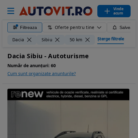
Vinde
acum
Oferte pentru tine
Filtreaza
Salveaza
Șterge filtrele
Dacia
Sibiu
50 km
Dacia Sibiu - Autoturisme
Număr de anunțuri:
60
Cum sunt organizate anunturile?