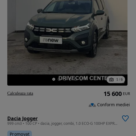
1
/
6
15 600
Calculeaza rata
EUR
Conform mediei
Dacia Jogger
999 cm3 • 100 CP • dacia, jogger, combi, 1.0 ECO-G 100HP EXPRESSION
Promovat