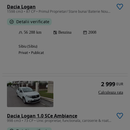
Dacia Logan
1598 cm3 • 87 CP • Primul Proprietar/ Stare buna/ Baterie Noua/KM Reali
Detalii verificate
56 288 km
Benzina
2008
Sibiu (Sibiu)
Privat • Publicat
2 999
EUR
Calculeaza rata
Dacia Logan 1.0 SCe Ambiance
998 cm3 • 73 CP • Unic proprietar, functionala, caroserie & roata spate dreapta avariate