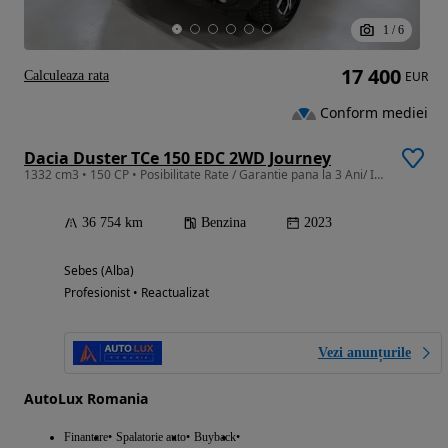
1
/
6
17 400
Calculeaza rata
EUR
Conform mediei
Dacia Duster TCe 150 EDC 2WD Journey
1332 cm3 • 150 CP • Posibilitate Rate / Garantie pana la 3 Ani/ Istoric Service
36 754 km
Benzina
2023
Sebes (Alba)
Profesionist • Reactualizat
Vezi anunțurile
AutoLux Romania
Finantare
Spalatorie auto
Buyback