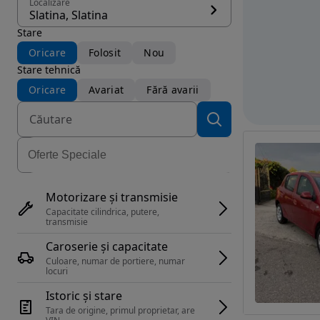
Localizare
Slatina, Slatina
Stare
Oricare
Folosit
Nou
Stare tehnică
Oricare
Avariat
Fără avarii
Motorizare și transmisie
Capacitate cilindrica, putere, 
transmisie
Caroserie și capacitate
Culoare, numar de portiere, numar 
locuri
Istoric și stare
Tara de origine, primul proprietar, are 