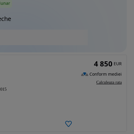
lunar
eche
4 850
EUR
Conform mediei
Calculeaza rata
2015