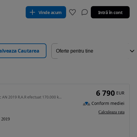
Vinde acum
Intră în cont
alveaza Cautarea
6 790
EUR
1598 cm3 • 102 CP • DACIA LODGY 1.6 Benz.-Clasic AN 2019 R.A.R efectuat 170.000 km A,C.
Conform mediei
Calculeaza rata
2019