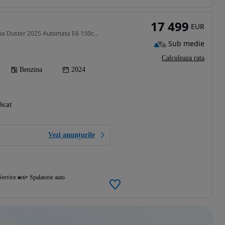
17 499
EUR
1332 cm3 • 150 CP • Dacia Duster 2025 Automata E6 150cp Camere Navi Clima Pilot Import Ger
Sub medie
Calculeaza rata
Benzina
2024
licat
Vezi anunțurile
Service roti
Spalatorie auto