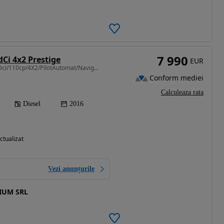
7 990
dCi 4x2 Prestige
EUR
1461 cm3 • 110 CP • 1.5Dci/110cp/4X2/PilotAutomat/Navigatie/Garantie12-36luni/JanteAliaj
Conform mediei
Calculeaza rata
Diesel
2016
ctualizat
Vezi anunțurile
IUM SRL