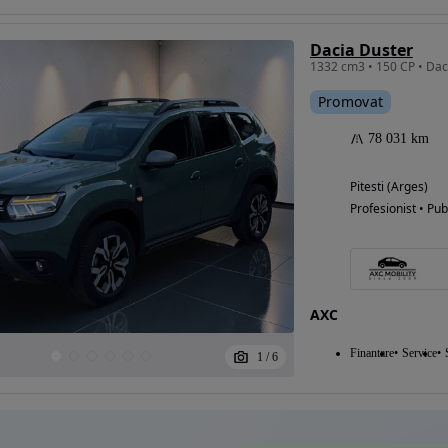
Dacia Duster
Eligibil pentru
Promovat
finantare
78 031 km
Pitesti (Arges)
Profesionist • Pub
AXC
Finantare
Service
1
/
6