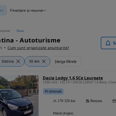
e
Finanțare și resurse
e
Finanțare
e
Instrument de evaluare a mașinii
Raport al istoricului vehiculului
ce
Blog Autovit.ro
oturisme
Dacia
anțare
atina - Autoturisme
lii verificate
S
i
Cum sunt organizate anunturile?
Slatina
50 km
Șterge filtrele
Dacia Lodgy 1.6 SCe Laureate
Promovat
170 320 km
Benzina
Pitesti (Arges)