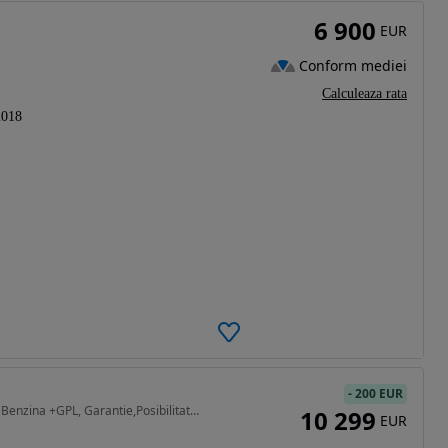
6 900
EUR
Conform mediei
Calculeaza rata
2018
-
200 EUR
1598 cm3 • 114 CP • ,1.6 Benzina +GPL, Garantie,Posibilitate leasing/ rate fixe
10 299
EUR