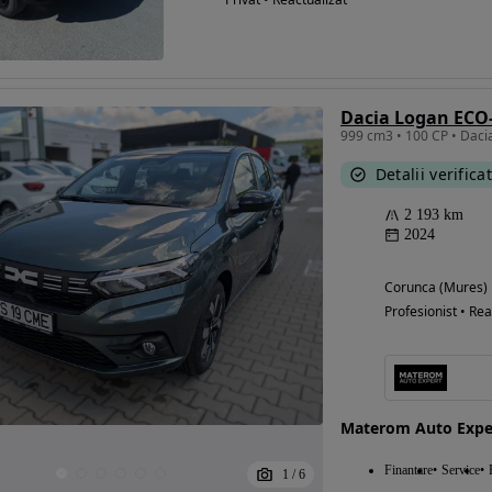
Dacia Logan ECO
999 cm3 • 100 CP • Daci
Detalii verifica
2 193 km
2024
Corunca (Mures)
Profesionist • Rea
Materom Auto Expe
Finantare
Service
1
/
6