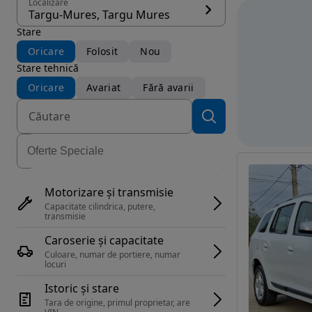
Localizare
Targu-Mures, Targu Mures
Stare
Oricare
Folosit
Nou
Stare tehnică
Oricare
Avariat
Fără avarii
Motorizare și transmisie
Capacitate cilindrica, putere, 
transmisie
Caroserie și capacitate
Culoare, numar de portiere, numar 
locuri
Istoric și stare
Tara de origine, primul proprietar, are 