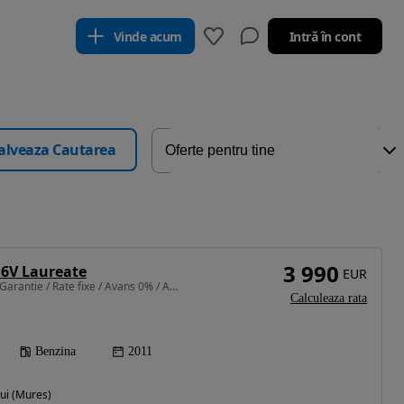
Vinde acum
Intră în cont
alveaza Cautarea
3 990
16V Laureate
EUR
1149 cm3 • 75 CP • 1 An Garantie / Rate fixe / Avans 0% / Aprobare pe loc / Doar cu Bulet
Calculeaza rata
Benzina
2011
ui (Mures)