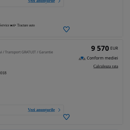
Vezi anunțurile
Service roti
Tractare auto
9 570
EUR
i / Transport GRATUIT / Garantie
Conform mediei
Calculeaza rata
2018
Vezi anunțurile