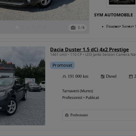
SYM AUTOMOBILE
Eligibil pentru
Finantare
Service
1
/
6
finantare
Dacia Duster 1.5 dCi 4x2 Prestige
1461 cm3 • 110 CP • LED Jante Senzori Camera Nav
Promovat
191 000 km
Diesel
Tarnaveni (Mures)
Profesionist • Publicat
Profesionist