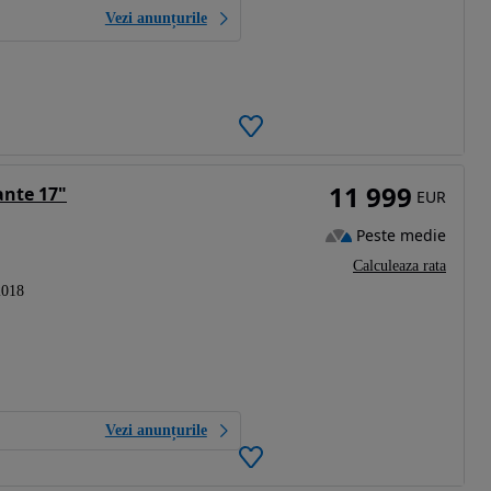
Vezi anunțurile
11 999
ante 17"
EUR
Peste medie
Calculeaza rata
2018
Vezi anunțurile