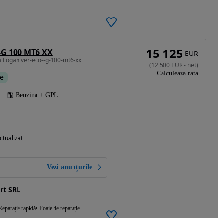
15 125
-G 100 MT6 XX
EUR
a Logan ver-eco--g-100-mt6-xx
(
12 500
EUR
-
net
)
Calculeaza rata
te
Benzina + GPL
ctualizat
Vezi anunțurile
rt SRL
Reparație rapidă
Foaie de reparație