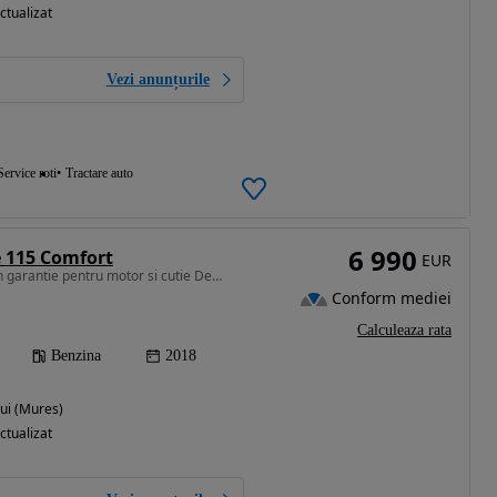
ctualizat
Vezi anunțurile
Service roti
Tractare auto
6 990
 115 Comfort
EUR
1197 cm3 • 115 CP • 1 An garantie pentru motor si cutie Defend Car Protect
Conform mediei
Calculeaza rata
Benzina
2018
ui (Mures)
ctualizat