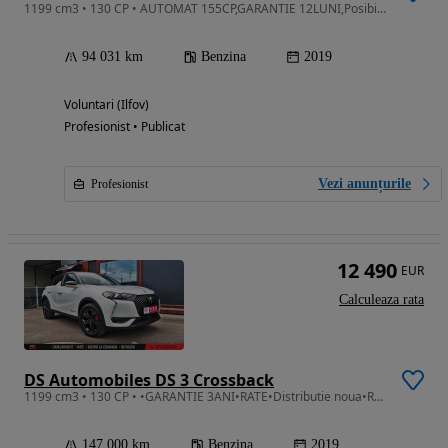
1199 cm3 • 130 CP • AUTOMAT 155CP,GARANTIE 12LUNI,Posibilitate RATE,Revizie,Carvertical
94 031 km
Benzina
2019
Voluntari (Ilfov)
Profesionist • Publicat
Vezi anunțurile
Profesionist
12 490
EUR
Calculeaza rata
DS Automobiles DS 3 Crossback
1199 cm3 • 130 CP • •GARANTIE 3ANI•RATE•Distributie noua•RAR efectuat•Revizie nouă•Euro6
147 000 km
Benzina
2019