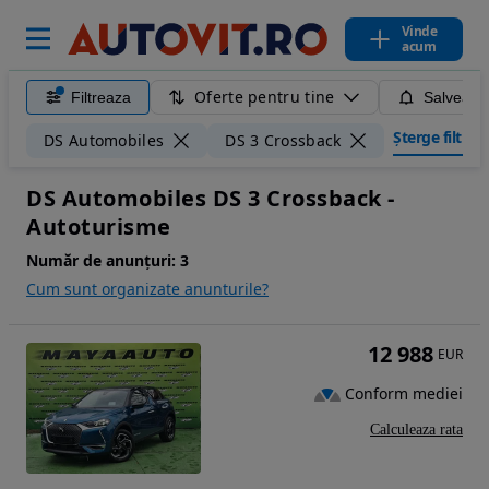
Vinde
acum
Oferte pentru tine
Filtreaza
Salveaza
Șterge filtrele
DS Automobiles
DS 3 Crossback
DS Automobiles DS 3 Crossback -
Autoturisme
Număr de anunțuri:
3
Cum sunt organizate anunturile?
12 988
EUR
Conform mediei
Calculeaza rata