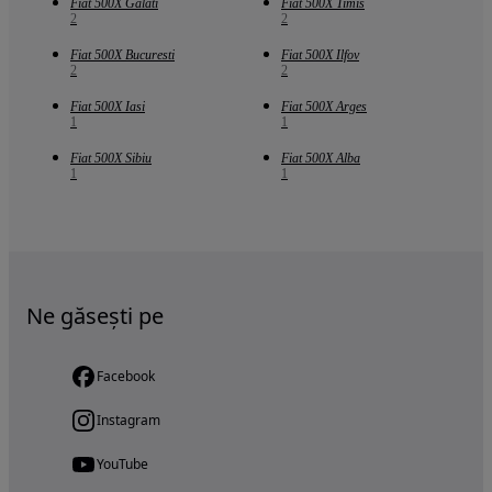
Fiat 500X Galati
Fiat 500X Timis
2
2
Fiat 500X Bucuresti
Fiat 500X Ilfov
2
2
Fiat 500X Iasi
Fiat 500X Arges
1
1
Fiat 500X Sibiu
Fiat 500X Alba
1
1
Ne găsești pe
Facebook
Instagram
YouTube