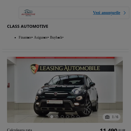
Vezi anunțurile
CLASS AUTOMOTIVE
Finantare
Asigurare
Buyback
1
/
6
11 490
Calculeaza rata
EUR