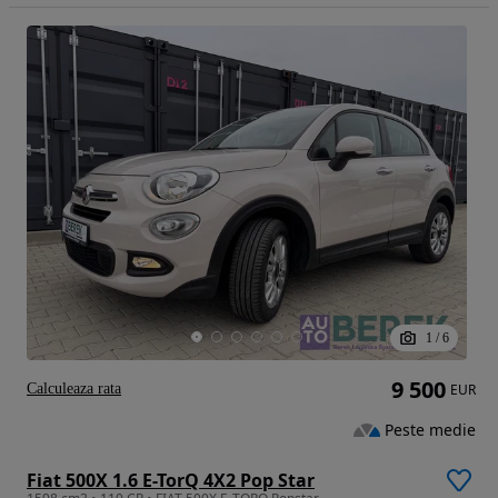
1
/
6
9 500
Calculeaza rata
EUR
Peste medie
Fiat 500X 1.6 E-TorQ 4X2 Pop Star