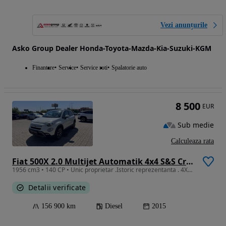
Vezi anunțurile
Asko Group Dealer Honda-Toyota-Mazda-Kia-Suzuki-KGM
Finantare
Service
Service roti
Spalatorie auto
8 500
EUR
Sub medie
Calculeaza rata
Fiat 500X 2.0 Multijet Automatik 4x4 S&S Cross
1956 cm3 • 140 CP • Unic proprietar .Istoric reprezentanta . 4X4 . Automata . Padele volan
Detalii verificate
156 900 km
Diesel
2015