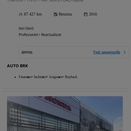
1598 cm3 • 110 CP • FIAT 500X E-TORQ Popstar
87 427 km
Benzina
2016
Iasi (Iasi)
Profesionist • Reactualizat
Vezi anunțurile
AUTO BRK
Finantare
Inchirieri
Asigurare
Buyback