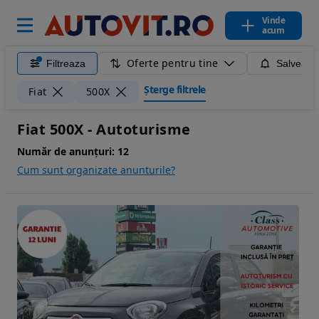
Vinde
acum
Oferte pentru tine
Filtreaza
Salveaza
Șterge filtrele
Fiat
500X
Fiat 500X - Autoturisme
Număr de anunțuri:
12
Cum sunt organizate anunturile?