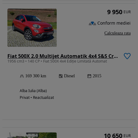
9 950
EUR
Conform mediei
Calculeaza rata
Fiat 500X 2.0 Multijet Automatik 4x4 S&S Cross Plus
1956 cm3 • 140 CP • Fiat 500X 4x4 Ediție Limitată Automat
169 300 km
Diesel
2015
Alba Iulia (Alba)
Privat • Reactualizat
10 650
EUR