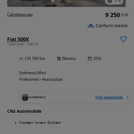
1
/
6
9 250
Calculeaza rata
EUR
Conform mediei
Fiat 500X
1368 cm3 • 140 CP
136 500 km
Benzina
2016
Dobroesti (Ilfov)
Profesionist • Reactualizat
Vezi anunțurile
CNS Automobile
Finantare
Service
Buyback