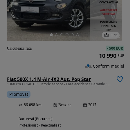
1
/
6
-
500 EUR
Calculeaza rata
10 990
EUR
Conform mediei
Fiat 500X 1.4 M-Air 4X2 Aut. Pop Star
1368 cm3 • 140 CP • Istoric service / Fara accident / Garantie 12-36 Luni
Promovat
86 098 km
Benzina
2017
Bucuresti (Bucuresti)
Profesionist • Reactualizat