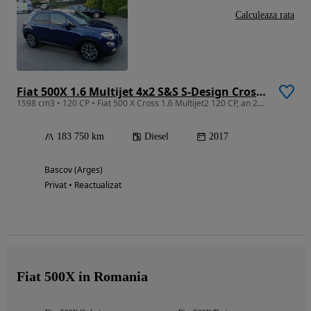
Calculeaza rata
Fiat 500X 1.6 Multijet 4x2 S&S S-Design Cross Look
1598 cm3 • 120 CP • Fiat 500 X Cross 1.6 Multijet2 120 CP, an 2017,int.maro,xenon, euro 6
183 750 km
Diesel
2017
Bascov (Arges)
Privat • Reactualizat
Fiat 500X in Romania