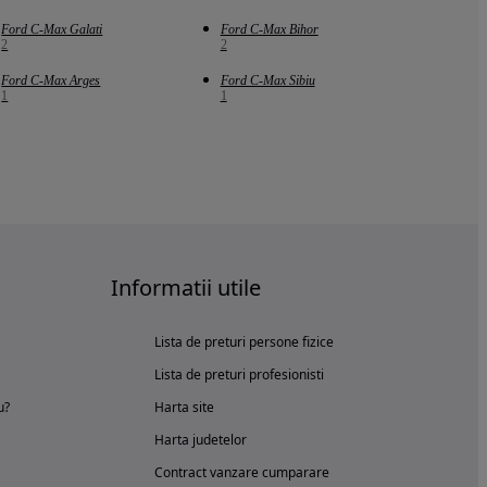
Ford C-Max Galati
Ford C-Max Bihor
2
2
Ford C-Max Arges
Ford C-Max Sibiu
1
1
Informatii utile
Lista de preturi persone fizice
Lista de preturi profesionisti
u?
Harta site
Harta judetelor
Contract vanzare cumparare