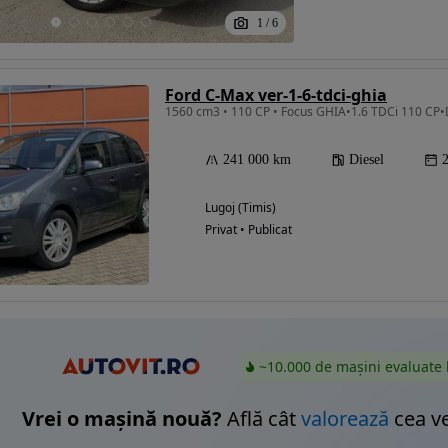
1
/
6
Eligibil pentru
Ford C-Max ver-1-6-tdci-ghia
finantare
1560 cm3 • 110 CP • Focus GHIA•1.6 TDCi 110 CP
241 000 km
Diesel
Lugoj (Timis)
Privat • Publicat
~10.000 de mașini evaluate 
Vrei o mașină nouă?
Află cât
valorează
cea v