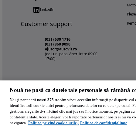
Motoc
LinkedIn
Piese
Customer support
Remo
(031) 630 1716
(031) 860 9090
ajutor@autovit.ro
(de Luni pana Vineri intre 09:00 -
17:00)
Nouă ne pasă ca datele tale personale să rămână co
Noi și partenerii noștri
375
stocăm și/sau accesăm informații pe dispozitivul 
identificatorii cookie unici pentru prelucrarea datelor cu caracter personal. P
gestiona alegerile dvs. făcând clic mai jos sau în orice moment, pe pagina cu 
confidențialitate. Aceste alegeri vor fi raportate partenerilor noștri și nu vă vo
navigarea.
Politica privind cookie-urile,
Politica de confidențialitate