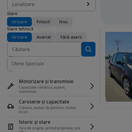
Localizare
Stare
Oricare
Folosit
Nou
Stare tehnică
Oricare
Avariat
Fără avarii
Motorizare și transmisie
Capacitate cilindrica, putere, 
transmisie
Caroserie și capacitate
Culoare, numar de portiere, numar 
locuri
Istoric și stare
Tara de origine, primul proprietar, are 