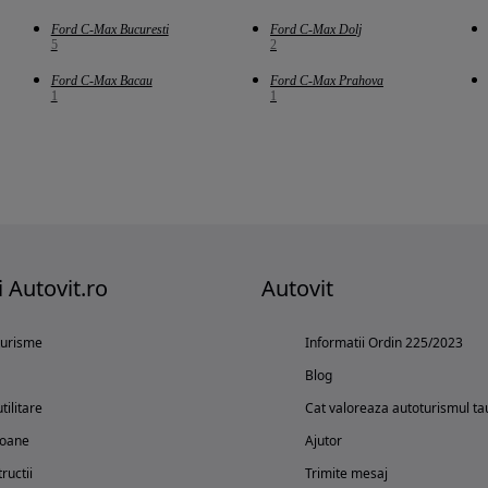
Ford C-Max Bucuresti
Ford C-Max Dolj
5
2
Ford C-Max Bacau
Ford C-Max Prahova
1
1
i Autovit.ro
Autovit
turisme
Informatii Ordin 225/2023
Blog
tilitare
Cat valoreaza autoturismul ta
oane
Ajutor
ructii
Trimite mesaj