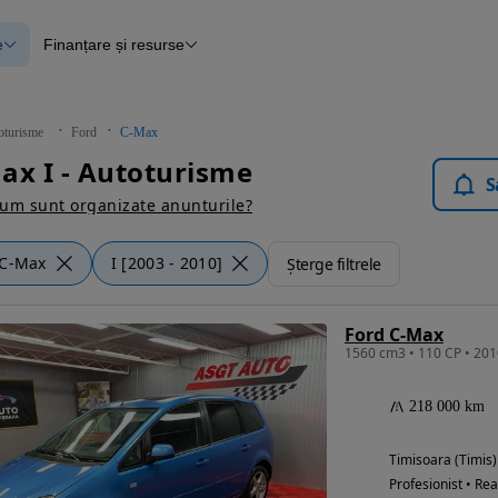
e
Finanțare și resurse
e
Finanțare
e
Instrument de evaluare a mașinii
Raport al istoricului vehiculului
ce
Blog Autovit.ro
oturisme
Ford
C-Max
anțare
ax I - Autoturisme
lii verificate
S
um sunt organizate anunturile?
C-Max
I [2003 - 2010]
Șterge filtrele
Ford C-Max
218 000 km
Timisoara (Timis)
Profesionist • Rea