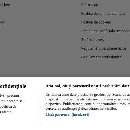
iclete
Publicitate
Politica de confidentialitate
rci
Politica de cookies
Inteligenta Artificiala Respons
Setări cookies
Regulament persoane fizice
Regulament profesionisti
nfidențiale
Atât noi, cât și partenerii noștri prelucrăm date
Încearcă acum aplicația Autovit.ro
Utilizarea unor date precise de geolocație. Scanarea act
dvs., precum
dispozitivului pentru identificare. Stocarea și/sau acc
uteți accepta sau
dispozitiv. Publicitate și conținut personalizat, măsurăt
politica de
cercetarea audienței și dezvoltarea serviciilor.
r afecta
Listă parteneri (furnizori)