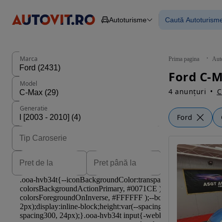
Autoturisme
Caută Autoturism
Autoturisme
Piese
Toate mașinil
Camioane
Mașinile rulat
Constructii
Mașini noi
Agro
Mașini electri
Marca
Prima pagina
Aut
Autoutilitare
Mașini cu fin
Ford C-M
Motociclete
Mașini cu deta
Model
Remorci
4 anunțuri
C
Generatie
Ford