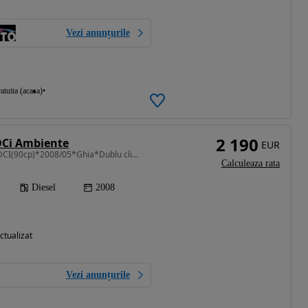
Vezi anunțurile
atuita (acasa)
2 190
DCi Ambiente
EUR
1560 cm3 • 90 CP • 1.6TDCI(90cp)*2008/05*Ghia*Dublu climatronic*Pilot automat*
Calculeaza rata
Diesel
2008
ctualizat
Vezi anunțurile