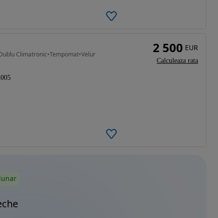
2 500
EUR
•Dublu Climatronic•Tempomat•Velur
Calculeaza rata
2005
lunar
eche