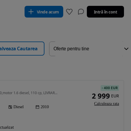
Vinde acum
Intră în cont
alveaza Cautarea
-
400 EUR
1560 cm3 • 110 CP • 2010,motor 1.6 diesel, 110 cp, LIVRARE GRATUITA, GARANTIE
2 999
EUR
Calculeaza rata
Diesel
2010
ctualizat