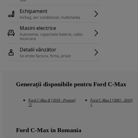
VIN 
Echipament
Airbag, aer conditionat, multimedia
Masini electrice
Autonomie, capacitate baterie, cablu 
incarcare 
Detalii vânzător
Se emite factura, firma, privat
Generații disponibile pentru Ford C-Max
Ford C-Max II [2010 - Prezent]
Ford C-Max I [2003 - 2010]
20
4
Ford C-Max in Romania