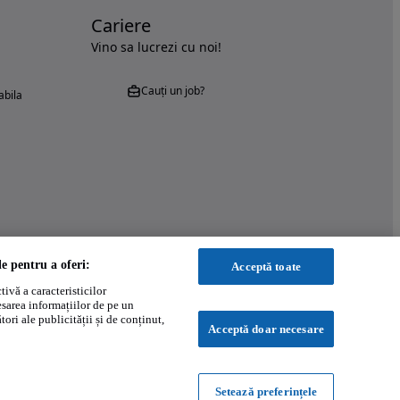
Cariere
Vino sa lucrezi cu noi!
Cauți un job?
abila
le pentru a oferi:
Acceptă toate
ivă a caracteristicilor
esarea informațiilor de pe un
ori ale publicității și de conținut,
Acceptă doar necesare
Setează preferințele