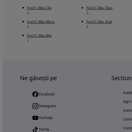
Ford C-Max Cluj
Ford C-Max Timis
5
5
Ford C-Max Mures
Ford C-Max Arad
2
1
Ford C-Max Ilfov
1
Ne găsești pe
Sectiun
Auto
Facebook
Agro
Instagram
Autou
YouTube
Cami
Const
TikTok