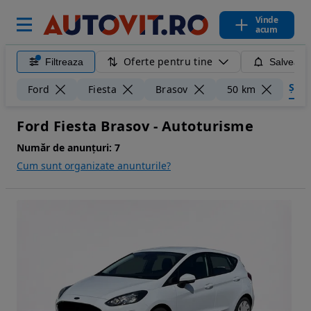
Vinde
acum
Oferte pentru tine
Filtreaza
Salveaza
Șterg
Ford
Fiesta
Brasov
50 km
Ford Fiesta Brasov - Autoturisme
Număr de anunțuri:
7
Cum sunt organizate anunturile?