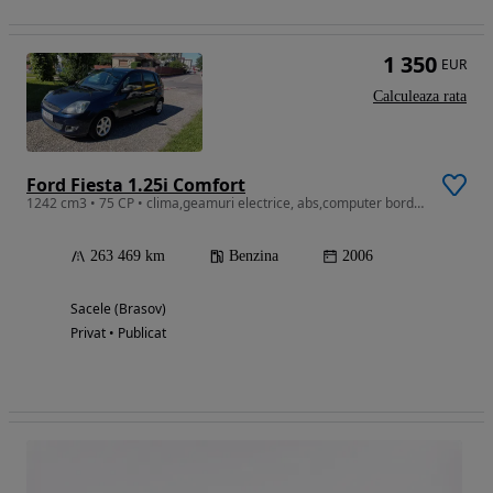
1 350
EUR
Calculeaza rata
Ford Fiesta 1.25i Comfort
1242 cm3 • 75 CP • clima,geamuri electrice, abs,computer bord, roti iarna+vara
263 469 km
Benzina
2006
Sacele (Brasov)
Privat • Publicat