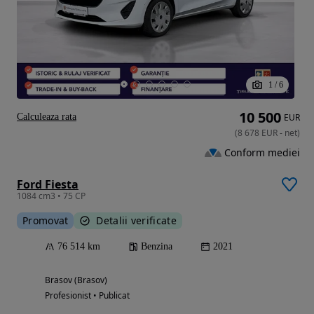
1
/
6
10 500
Calculeaza rata
EUR
(
8 678
EUR
-
net
)
Conform mediei
Ford Fiesta
1084 cm3 • 75 CP
Promovat
Detalii verificate
76 514 km
Benzina
2021
Brasov (Brasov)
Profesionist • Publicat