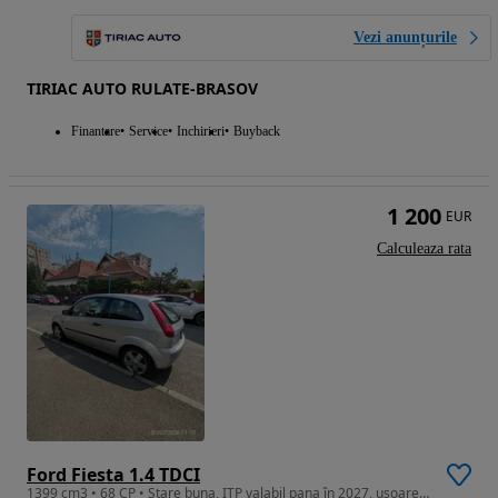
Vezi anunțurile
TIRIAC AUTO RULATE-BRASOV
Finantare
Service
Inchirieri
Buyback
1 200
EUR
Calculeaza rata
Ford Fiesta 1.4 TDCI
1399 cm3 • 68 CP • Stare buna, ITP valabil pana în 2027, ușoare urme de rugina