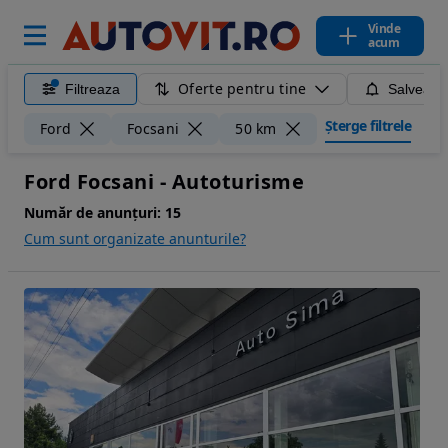
Vinde
acum
Oferte pentru tine
Filtreaza
Salveaza
Șterge filtrele
Ford
Focsani
50 km
Ford Focsani - Autoturisme
Număr de anunțuri:
15
Cum sunt organizate anunturile?