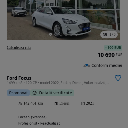
1
/
6
-
100 EUR
Calculeaza rata
10 690
EUR
Conform mediei
Ford Focus
1499 cm3 • 120 CP • model 2022, Sedan, Diesel, Volan incalzit, Scaune incalzite, Keyless
Promovat
Detalii verificate
142 461 km
Diesel
2021
Focsani (Vrancea)
Profesionist • Reactualizat