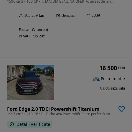
1596 cm3 • 100 CP • TITANIUM BENZINĂ OFERTĂ: un set de jante echipate cu anvelope noi 🛞
165 239 km
Benzina
2009
Focsani (Vrancea)
Privat • Publicat
16 500
EUR
Peste medie
Calculeaza rata
Ford Edge 2.0 TDCi Powershift Titanium
1997 cm3 • 210 CP • Bi-Turbo 4x4 Powershift-Stare perfectă an 2017
Detalii verificate