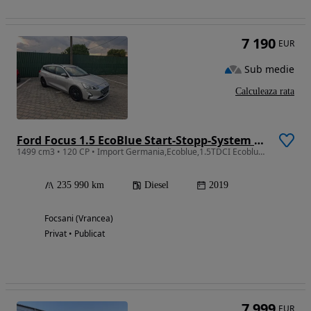
7 190
EUR
Sub medie
Calculeaza rata
Ford Focus 1.5 EcoBlue Start-Stopp-System Aut. ACTIVE X
1499 cm3 • 120 CP • Import Germania,Ecoblue,1.5TDCI Ecoblue fara Adblue,Lane Assist,
235 990 km
Diesel
2019
Focsani (Vrancea)
Privat • Publicat
7 999
EUR