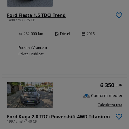
Ford Fiesta 1.5 TDCi Trend
1498 cm3 • 75 CP
262 000 km
Diesel
2015
Focsani (Vrancea)
Privat • Publicat
6 350
EUR
Conform mediei
Calculeaza rata
Ford Kuga 2.0 TDCi Powershift 4WD Titanium
1997 cm3 • 140 CP