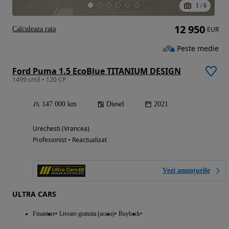
1
/
6
12 950
Calculeaza rata
EUR
Peste medie
Ford Puma 1.5 EcoBlue TITANIUM DESIGN
1499 cm3 • 120 CP
147 000 km
Diesel
2021
Urechesti (Vrancea)
Profesionist • Reactualizat
Vezi anunțurile
ULTRA CARS
Finantare
Livrare gratuita (acasa)
Buyback