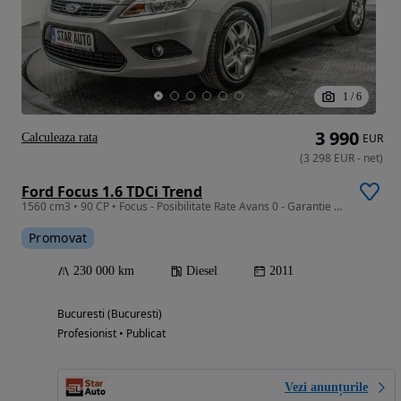
1
/
6
3 990
Calculeaza rata
EUR
(
3 298
EUR
-
net
)
Ford Focus 1.6 TDCi Trend
1560 cm3 • 90 CP • Focus - Posibilitate Rate Avans 0 - Garantie 12 Luni - IMPECABILA
Promovat
230 000 km
Diesel
2011
Bucuresti (Bucuresti)
Profesionist • Publicat
Vezi anunțurile