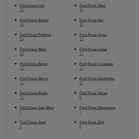
Ford Focus Cluj
Ford Focus Timis
55
34
Ford Focus Brasov
Ford Focus Iasi
29
26
Ford Focus Prahova
Ford Focus Arges
24
21
Ford Focus Bihor
Ford Focus Galati
20
17
Ford Focus Bacau
Ford Focus Constanta
16
15
Ford Focus Mures
Ford Focus Dambovita
15
15
Ford Focus Braila
Ford Focus Valcea
12
8
Ford Focus Satu Mare
Ford Focus Maramures
7
7
Ford Focus Arad
Ford Focus Dolj
6
6