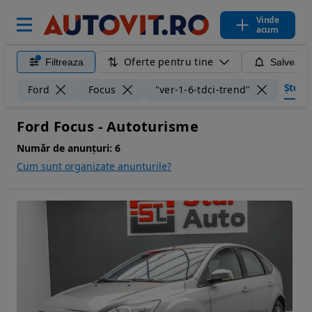
Vinde
acum
Oferte pentru tine
Filtreaza
Salveaza
Șterge
Ford
Focus
"ver-1-6-tdci-trend"
Ford Focus - Autoturisme
Număr de anunțuri:
6
Cum sunt organizate anunturile?