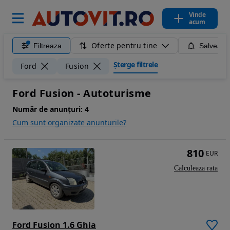
Vinde
acum
Oferte pentru tine
Filtreaza
Salveaza
Șterge filtrele
Ford
Fusion
Ford Fusion - Autoturisme
Număr de anunțuri:
4
Cum sunt organizate anunturile?
810
EUR
Calculeaza rata
Ford Fusion 1.6 Ghia