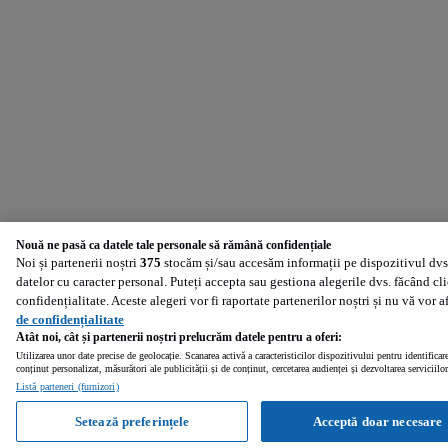
Nouă ne pasă ca datele tale personale să rămână confidențiale
Noi și partenerii noștri
375
stocăm și/sau accesăm informații pe dispozitivul dvs.
datelor cu caracter personal. Puteți accepta sau gestiona alegerile dvs. făcând cl
confidențialitate. Aceste alegeri vor fi raportate partenerilor noștri și nu vă vor 
de confidențialitate
Atât noi, cât și partenerii noștri prelucrăm datele pentru a oferi:
Utilizarea unor date precise de geolocație. Scanarea activă a caracteristicilor dispozitivului pentru identificar
conținut personalizat, măsurători ale publicității și de conținut, cercetarea audienței și dezvoltarea serviciilor
Listă parteneri (furnizori)
Setează preferințele
Acceptă doar necesare