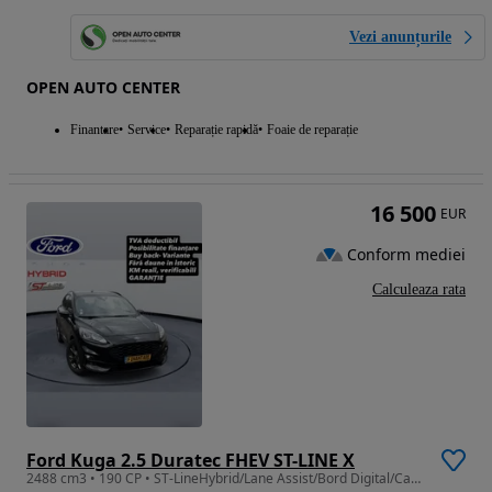
Vezi anunțurile
OPEN AUTO CENTER
Finantare
Service
Reparație rapidă
Foaie de reparație
16 500
EUR
Conform mediei
Calculeaza rata
Ford Kuga 2.5 Duratec FHEV ST-LINE X
2488 cm3 • 190 CP • ST-LineHybrid/Lane Assist/Bord Digital/CarPlay-BUY BACK-TVA DEDUCTIBIL