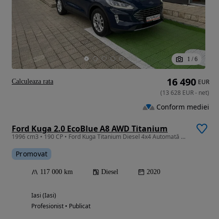
1
/
6
16 490
Calculeaza rata
EUR
(
13 628
EUR
-
net
)
Conform mediei
Ford Kuga 2.0 EcoBlue A8 AWD Titanium
1996 cm3 • 190 CP • Ford Kuga Titanium Diesel 4x4 Automată Garanție Finanțare
Promovat
117 000 km
Diesel
2020
Iasi (Iasi)
Profesionist • Publicat