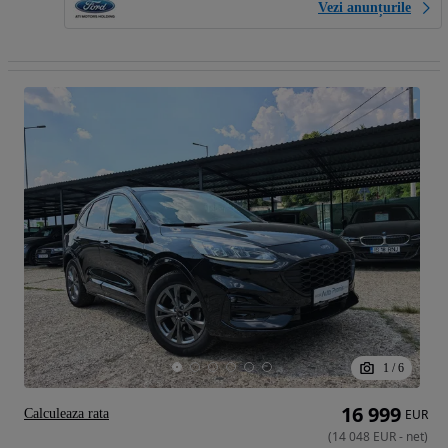
Vezi anunțurile
1
/
6
16 999
Calculeaza rata
EUR
(
14 048
EUR
-
net
)