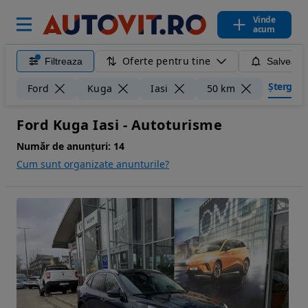
Vinde
acum
Oferte pentru tine
Filtreaza
Salveaza
Șterge fil
Ford
Kuga
Iasi
50 km
Ford Kuga Iasi - Autoturisme
Număr de anunțuri:
14
Cum sunt organizate anunturile?