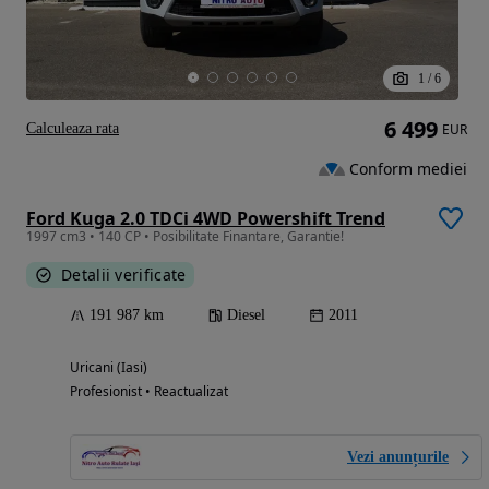
1
/
6
6 499
Calculeaza rata
EUR
Conform mediei
Ford Kuga 2.0 TDCi 4WD Powershift Trend
1997 cm3 • 140 CP • Posibilitate Finantare, Garantie!
Detalii verificate
191 987 km
Diesel
2011
Uricani (Iasi)
Profesionist • Reactualizat
Vezi anunțurile