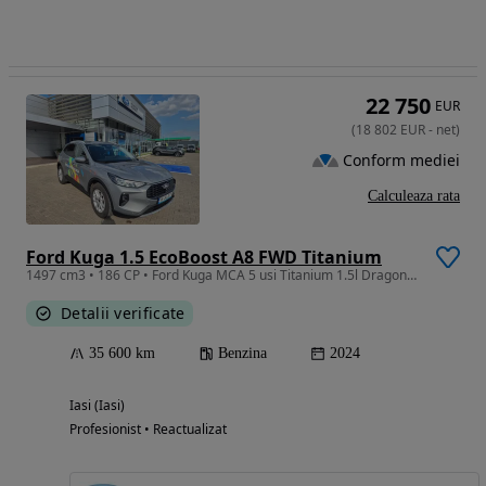
22 750
EUR
(
18 802
EUR
-
net
)
Conform mediei
Calculeaza rata
Ford Kuga 1.5 EcoBoost A8 FWD Titanium
1497 cm3 • 186 CP • Ford Kuga MCA 5 usi Titanium 1.5l Dragon 186 CP A8
Detalii verificate
35 600 km
Benzina
2024
Iasi (Iasi)
Profesionist • Reactualizat