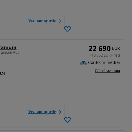
Vezi anunțurile
22 690
itanium
EUR
itanium Aut.
(
18 752
EUR
-
net
)
Conform mediei
Calculeaza rata
024
Vezi anunțurile