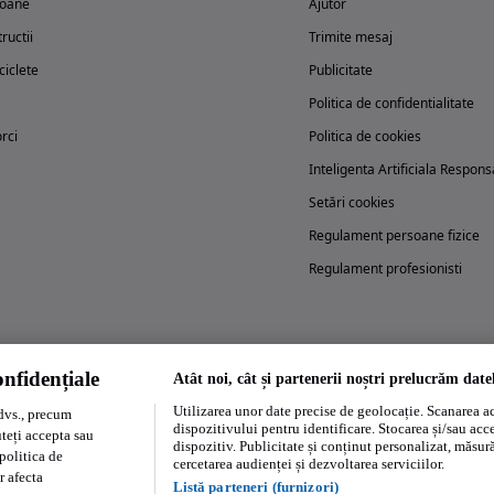
oane
Ajutor
ructii
Trimite mesaj
iclete
Publicitate
Politica de confidentialitate
rci
Politica de cookies
Inteligenta Artificiala Respons
Setări cookies
Regulament persoane fizice
Regulament profesionisti
nfidențiale
Atât noi, cât și partenerii noștri prelucrăm date
Încearcă acum aplicația Autovit.ro
Utilizarea unor date precise de geolocație. Scanarea act
dvs., precum
dispozitivului pentru identificare. Stocarea și/sau acc
uteți accepta sau
dispozitiv. Publicitate și conținut personalizat, măsurăt
politica de
cercetarea audienței și dezvoltarea serviciilor.
r afecta
Listă parteneri (furnizori)