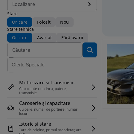
Localizare
Stare
Oricare
Folosit
Nou
Stare tehnică
Oricare
Avariat
Fără avarii
Motorizare și transmisie
Capacitate cilindrica, putere, 
transmisie
Caroserie și capacitate
Culoare, numar de portiere, numar 
locuri
Istoric și stare
Tara de origine, primul proprietar, are 