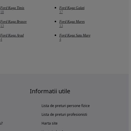
Ford Kuga Timis
Ford Kuga Galati
18
17
Ford Kuga Brasov
Ford Kuga Mures
13
13
Ford Kuga Arad
Ford Kuga Satu Mare
4
4
Informatii utile
Lista de preturi persone fizice
Lista de preturi profesionisti
u?
Harta site