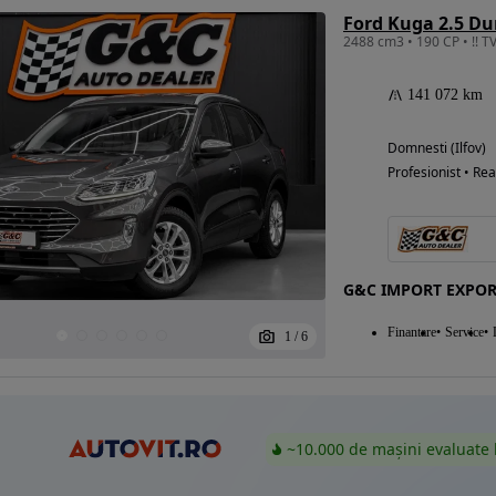
Ford Kuga 2.5 D
141 072 km
Eligibil pentru
finantare
Domnesti (Ilfov)
Profesionist • Rea
G&C IMPORT EXPO
Finantare
Service
1
/
6
~10.000 de mașini evaluate 