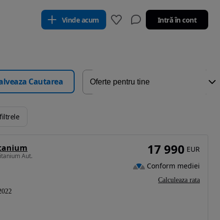
Vinde acum
Intră în cont
alveaza Cautarea
iltrele
17 990
itanium
EUR
itanium Aut.
Conform mediei
Calculeaza rata
2022