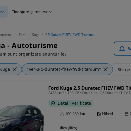
e
Finanțare și resurse
e
Finanțare
e
Instrument de evaluare a mașinii
Raport al istoricului vehiculului
ce
Blog Autovit.ro
oturisme
Ford
Kuga
2.5 Duratec FHEV FWD Titanium
anțare
a - Autoturisme
lii verificate
S
um sunt organizate anunturile?
Kuga
"ver-2-5-duratec-fhev-fwd-titanium"
Șterge f
Ford Kuga 2.5 Duratec FHEV FWD T
2488 cm3 • 190 CP • Ford Kuga 2,5 Duratec FHEV T
Detalii verificate
100 230 km
Hibrid
Ilfov (Ilfov)