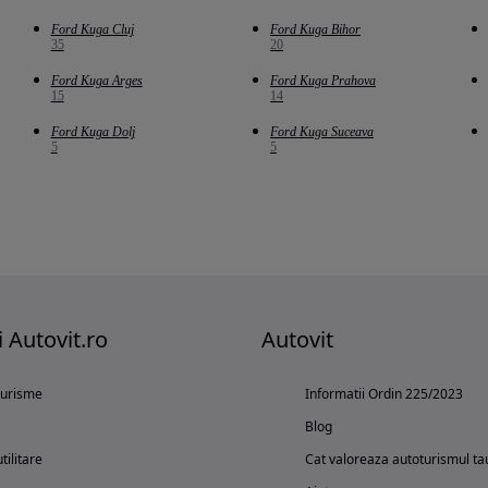
Ford Kuga Cluj
Ford Kuga Bihor
35
20
Ford Kuga Arges
Ford Kuga Prahova
15
14
Ford Kuga Dolj
Ford Kuga Suceava
5
5
i Autovit.ro
Autovit
turisme
Informatii Ordin 225/2023
Blog
tilitare
Cat valoreaza autoturismul ta