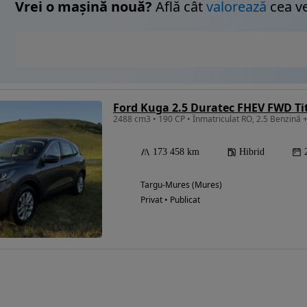
Vrei o mașină nouă?
Află cât
valorează
cea v
Ford Kuga 2.5 Duratec FHEV FWD T
2488 cm3 • 190 CP • Înmatriculat RO, 2.5 Benzină +
173 458 km
Hibrid
Targu-Mures (Mures)
Privat • Publicat