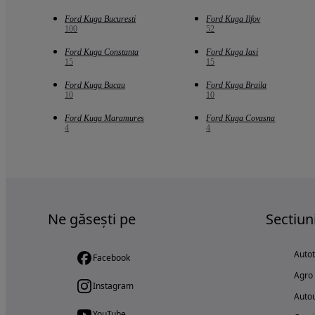
Ford Kuga Bucuresti
Ford Kuga Ilfov
100
52
Ford Kuga Constanta
Ford Kuga Iasi
15
15
Ford Kuga Bacau
Ford Kuga Braila
10
10
Ford Kuga Maramures
Ford Kuga Covasna
4
4
Ne găsești pe
Sectiun
Auto
Facebook
Agro
Instagram
Autou
YouTube