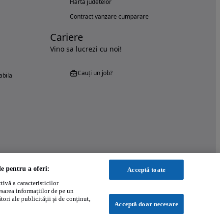
Harta judetelor
Contract vanzare cumparare
Cariere
Vino sa lucrezi cu noi!
Cauți un job?
abila
le pentru a oferi:
Acceptă toate
ivă a caracteristicilor
esarea informațiilor de pe un
ori ale publicității și de conținut,
Acceptă doar necesare