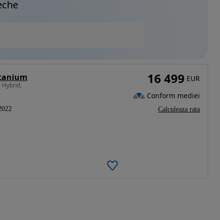
eche
16 499
itanium
EUR
 Hybrid,
Conform mediei
2022
Calculeaza rata