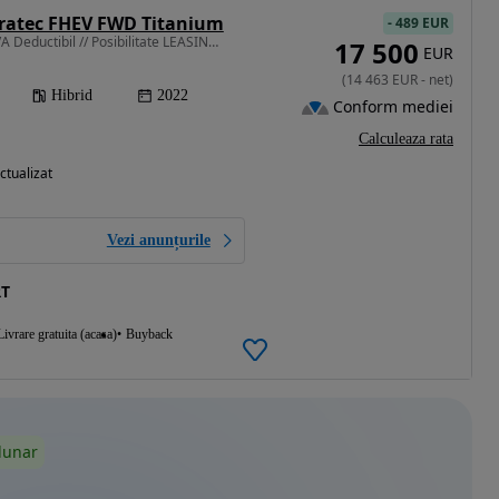
uratec FHEV FWD Titanium
-
489 EUR
2488 cm3 • 190 CP • !! TVA Deductibil // Posibilitate LEASING // Echipare TITANIUM !!
17 500
EUR
(
14 463
EUR
-
net
)
Hibrid
2022
Conform mediei
Calculeaza rata
ctualizat
Vezi anunțurile
RT
Livrare gratuita (acasa)
Buyback
lunar