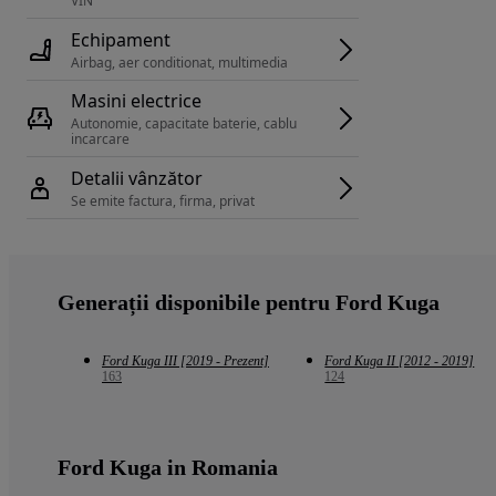
VIN 
Echipament
Airbag, aer conditionat, multimedia
Masini electrice
Autonomie, capacitate baterie, cablu 
incarcare 
Detalii vânzător
Se emite factura, firma, privat
Generații disponibile pentru Ford Kuga
Ford Kuga III [2019 - Prezent]
Ford Kuga II [2012 - 2019]
163
124
Ford Kuga in Romania