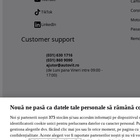
Cami
Const
TikTok
Motoc
LinkedIn
Piese
Customer support
Remo
(031) 630 1716
(031) 860 9090
ajutor@autovit.ro
(de Luni pana Vineri intre 09:00 -
17:00)
Nouă ne pasă ca datele tale personale să rămână co
Noi și partenerii noștri
375
stocăm și/sau accesăm informații pe dispozitivul 
identificatorii cookie unici pentru prelucrarea datelor cu caracter personal. P
gestiona alegerile dvs. făcând clic mai jos sau în orice moment, pe pagina cu 
confidențialitate. Aceste alegeri vor fi raportate partenerilor noștri și nu vă vo