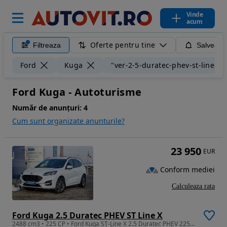
Vinde
acum
Oferte pentru tine
Filtreaza
Salveaza
Ford
Kuga
"ver-2-5-duratec-phev-st-line-x"
Ford Kuga - Autoturisme
Număr de anunțuri:
4
Cum sunt organizate anunturile?
23 950
EUR
Conform mediei
Calculeaza rata
Ford Kuga 2.5 Duratec PHEV ST Line X
2488 cm3 • 225 CP • Ford Kuga ST-Line X 2.5 Duratec PHEV 225CP FWD