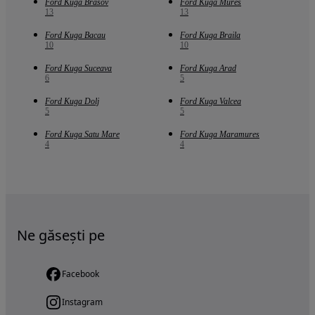
Ford Kuga Brasov
Ford Kuga Mures
13
13
Ford Kuga Bacau
Ford Kuga Braila
10
10
Ford Kuga Suceava
Ford Kuga Arad
6
5
Ford Kuga Dolj
Ford Kuga Valcea
5
5
Ford Kuga Satu Mare
Ford Kuga Maramures
4
4
Ne găsești pe
Facebook
Instagram