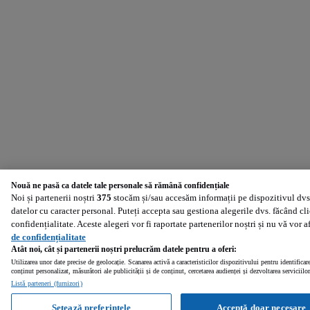
Nouă ne pasă ca datele tale personale să rămână confidențiale
Noi și partenerii noștri
375
stocăm și/sau accesăm informații pe dispozitivul dvs.
datelor cu caracter personal. Puteți accepta sau gestiona alegerile dvs. făcând cl
confidențialitate. Aceste alegeri vor fi raportate partenerilor noștri și nu vă vor 
de confidențialitate
Atât noi, cât și partenerii noștri prelucrăm datele pentru a oferi:
Utilizarea unor date precise de geolocație. Scanarea activă a caracteristicilor dispozitivului pentru identificar
conținut personalizat, măsurători ale publicității și de conținut, cercetarea audienței și dezvoltarea serviciilor
Listă parteneri (furnizori)
Setează preferințele
Acceptă doar necesare