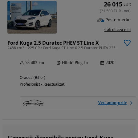
26 015
EUR
(
21 500
EUR
-
net
)
Peste medie
Calculeaza rata
Ford Kuga 2.5 Duratec PHEV ST Line X
2488 cm3 • 225 CP • Ford Kuga ST-Line X 2.5 Duratec PHEV 225CP FWD
78 403 km
Hibrid Plug-In
2020
Oradea (Bihor)
Profesionist • Reactualizat
Vezi anunțurile
Generații disponibile pentru Ford Kuga