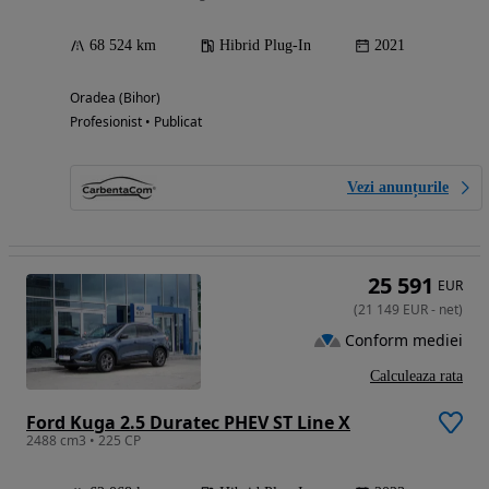
68 524 km
Hibrid Plug-In
2021
Oradea (Bihor)
Profesionist • Publicat
Vezi anunțurile
25 591
EUR
(
21 149
EUR
-
net
)
Conform mediei
Calculeaza rata
Ford Kuga 2.5 Duratec PHEV ST Line X
2488 cm3 • 225 CP