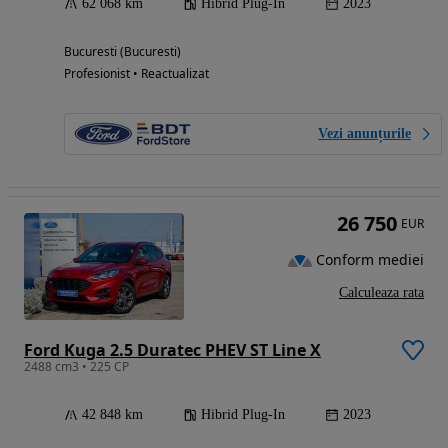
62 068 km
Hibrid Plug-In
2023
Bucuresti (Bucuresti)
Profesionist • Reactualizat
Vezi anunțurile
26 750
EUR
Conform mediei
Calculeaza rata
Ford Kuga 2.5 Duratec PHEV ST Line X
2488 cm3 • 225 CP
42 848 km
Hibrid Plug-In
2023