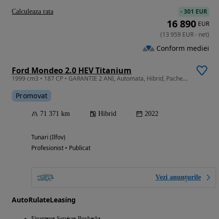
-
301 EUR
Calculeaza rata
16 890
EUR
(
13 959
EUR
-
net
)
Conform mediei
Ford Mondeo 2.0 HEV Titanium
1999 cm3 • 187 CP • GARANTIE 2 ANI, Automata, Hibrid, Pachet iarna, Camera, Pilot adaptiv
Promovat
71 371 km
Hibrid
2022
Tunari (Ilfov)
Profesionist • Publicat
Vezi anunțurile
AutoRulateLeasing
Finantare
Service
Buyback