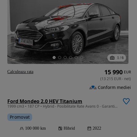
1
/
6
15 990
Calculeaza rata
EUR
(
13 215
EUR
-
net
)
Conform mediei
Ford Mondeo 2.0 HEV Titanium
1999 cm3 • 187 CP • Hybrid - Posibilitate Rate Avans 0 - Garantie 12 Luni - IMPECABILA
Promovat
100 000 km
Hibrid
2022