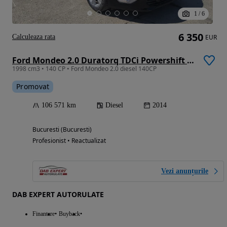
1
/
6
6 350
Calculeaza rata
EUR
Ford Mondeo 2.0 Duratorq TDCi Powershift Titanium
1998 cm3 • 140 CP • Ford Mondeo 2.0 diesel 140CP
Promovat
106 571 km
Diesel
2014
Bucuresti (Bucuresti)
Profesionist • Reactualizat
Vezi anunțurile
DAB EXPERT AUTORULATE
Finantare
Buyback