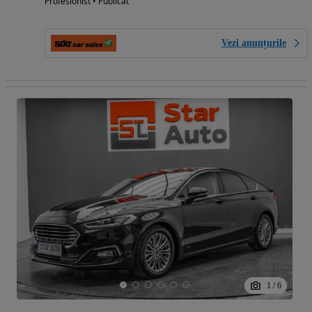
Profesionist • Publicat
Vezi anunțurile
1
/
6