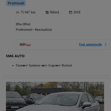
Promovat
75 047 km
Hibrid
2018
Ilfov (Ilfov)
Profesionist • Reactualizat
Vezi anunțurile
SMG AUTO
Finantare
Spalatorie auto
Asigurare
Buyback