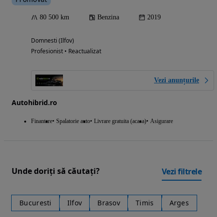
80 500 km
Benzina
2019
Domnesti (Ilfov)
Profesionist • Reactualizat
Vezi anunțurile
Autohibrid.ro
Finantare
Spalatorie auto
Livrare gratuita (acasa)
Asigurare
Unde doriți să căutați?
Vezi filtrele
Bucuresti
Ilfov
Brasov
Timis
Arges