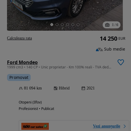
1
/
6
14 250
Calculeaza rata
EUR
Sub medie
Ford Mondeo
1999 cm3 • 140 CP • Unic proprietar - Km 100% reali - TVA deductibil / 140 CP
Promovat
81 094 km
Hibrid
2021
Otopeni (Ilfov)
Profesionist • Publicat
Vezi anunțurile