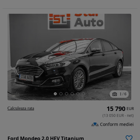
1
/
6
15 790
Calculeaza rata
EUR
(
13 050
EUR
-
net
)
Conform mediei
Ford Mondeo 2.0 HEV Titanium