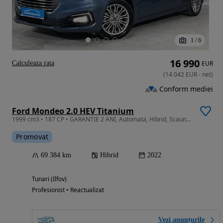
1
/
6
16 990
Calculeaza rata
EUR
(
14 042
EUR
-
net
)
Conform mediei
Ford Mondeo 2.0 HEV Titanium
1999 cm3 • 187 CP • GARANTIE 2 ANI, Automata, Hibrid, Scaune incalzite, Navi, Camera, LED
Promovat
69 384 km
Hibrid
2022
Tunari (Ilfov)
Profesionist • Reactualizat
Vezi anunțurile