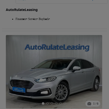
AutoRulateLeasing
Finantare
Service
Buyback
1
/
6