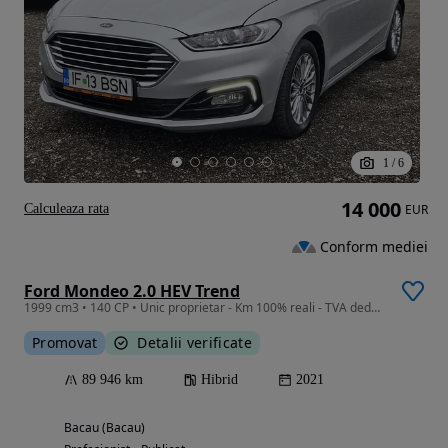
1
/
6
14 000
Calculeaza rata
EUR
Conform mediei
Ford Mondeo 2.0 HEV Trend
1999 cm3 • 140 CP • Unic proprietar - Km 100% reali - TVA deductibil
Promovat
Detalii verificate
89 946 km
Hibrid
2021
Bacau (Bacau)