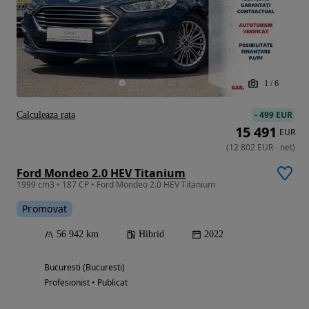
1
/
6
-
499 EUR
Calculeaza rata
15 491
EUR
(
12 802
EUR
-
net
)
Ford Mondeo 2.0 HEV Titanium
1999 cm3 • 187 CP • Ford Mondeo 2.0 HEV Titanium
Promovat
56 942 km
Hibrid
2022
Bucuresti (Bucuresti)
Profesionist • Publicat