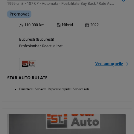
1999 cm3 • 187 CP • Automata - Posibilitate Buy Back / Rate Avans 0% / Garantie 36 Luni
Promovat
110 000 km
Hibrid
2022
Bucuresti (Bucuresti)
Profesionist • Reactualizat
Vezi anunțurile
STAR AUTO RULATE
Finantare
Service
Reparație rapidă
Service roti