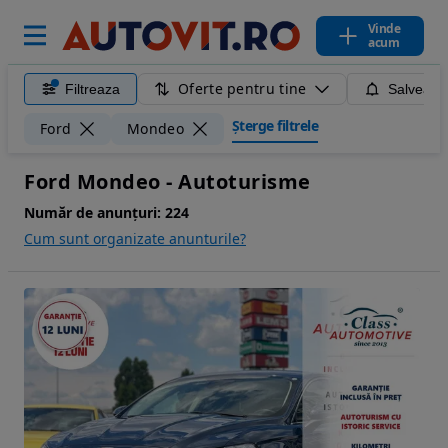
Vinde
acum
Oferte pentru tine
Filtreaza
Salveaza
Șterge filtrele
Ford
Mondeo
Ford Mondeo - Autoturisme
Număr de anunțuri:
224
Cum sunt organizate anunturile?