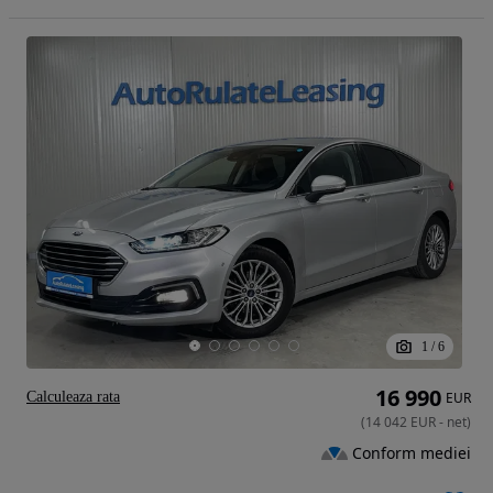
1
/
6
16 990
Calculeaza rata
EUR
(
14 042
EUR
-
net
)
Conform mediei