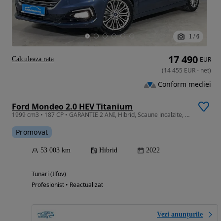
1
/
6
17 490
Calculeaza rata
EUR
(
14 455
EUR
-
net
)
Conform mediei
Ford Mondeo 2.0 HEV Titanium
1999 cm3 • 187 CP • GARANTIE 2 ANI, Hibrid, Scaune incalzite, Navi, Camera, LED
Promovat
53 003 km
Hibrid
2022
Tunari (Ilfov)
Profesionist • Reactualizat
Vezi anunțurile