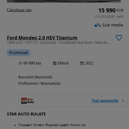
15 990
Calculeaza rata
EUR
(
13 215
EUR
-
net
)
Sub medie
Ford Mondeo 2.0 HEV Titanium
1999 cm3 • 187 CP • Automata - Posibilitate Buy Back / Rate Avans 0% / Garantie 36 Luni
Promovat
60 000 km
Hibrid
2022
Bucuresti (Bucuresti)
Profesionist • Reactualizat
Vezi anunțurile
STAR AUTO RULATE
Finantare
Service
Reparație rapidă
Service roti