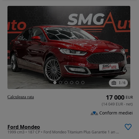
1
/
6
17 000
Calculeaza rata
EUR
(
14 049
EUR
-
net
)
Conform mediei
Ford Mondeo
1999 cm3 • 187 CP • Ford Mondeo Titanium Plus Garantie 1 an / Tva Deductibil / Leasing