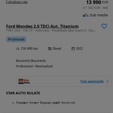
13 990
Calculeaza rata
EUR
(
11 562
EUR
-
net
)
Sub medie
Ford Mondeo 2.0 TDCi Aut. Titanium
1997 cm3 • 190 CP • Automata - Posibilitate Rate Avans 0 - Garantie 12 Luni - IMPECABILA
Promovat
150 000 km
Diesel
2022
Bucuresti (Bucuresti)
Profesionist • Reactualizat
Vezi anunțurile
STAR AUTO RULATE
Finantare
Service
Reparație rapidă
Service roti