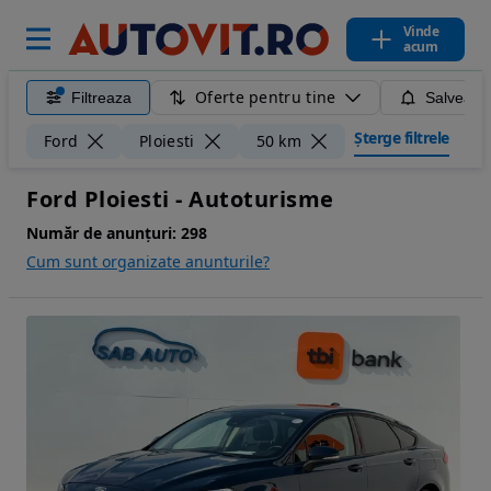
Vinde
acum
Oferte pentru tine
Filtreaza
Salveaza
Șterge filtrele
Ford
Ploiesti
50 km
Ford Ploiesti - Autoturisme
Număr de anunțuri:
298
Cum sunt organizate anunturile?