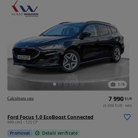
1
/
6
7 990
Calculeaza rata
EUR
(
6 604
EUR
-
net
)
Ford Focus 1.0 EcoBoost Connected
999 cm3 • 125 CP
Promovat
Detalii verificate