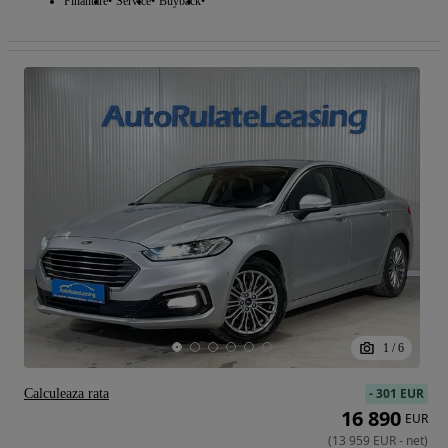
Finantare
Service
Buyback
1
/
6
-
301 EUR
Calculeaza rata
16 890
EUR
(
13 959
EUR
-
net
)