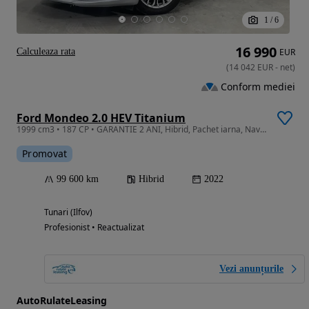
1
/
6
16 990
Calculeaza rata
EUR
(
14 042
EUR
-
net
)
Conform mediei
Ford Mondeo 2.0 HEV Titanium
1999 cm3 • 187 CP • GARANTIE 2 ANI, Hibrid, Pachet iarna, Navi, Camera, LED
Promovat
99 600 km
Hibrid
2022
Tunari (Ilfov)
Profesionist • Reactualizat
Vezi anunțurile
AutoRulateLeasing