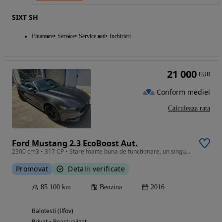
SIXT SH
Finantare
Service
Service roti
Inchirieri
21 000
EUR
Conform mediei
Calculeaza rata
Ford Mustang 2.3 EcoBoost Aut.
2300 cm3 • 317 CP • Stare foarte buna de functionare, un singur proprietar.
Promovat
Detalii verificate
85 100 km
Benzina
2016
Balotesti (Ilfov)
Privat • Reactualizat