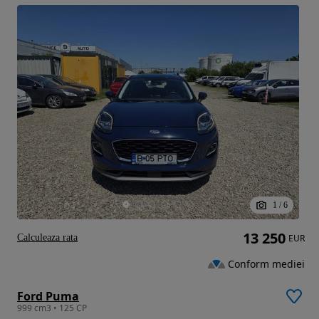
1
/
6
13 250
Calculeaza rata
EUR
Conform mediei
Ford Puma
999 cm3 • 125 CP