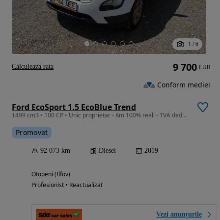
1
/
6
9 700
Calculeaza rata
EUR
Conform mediei
Ford EcoSport 1.5 EcoBlue Trend
1499 cm3 • 100 CP • Unic proprietar - Km 100% reali - TVA deductibil
Promovat
92 073 km
Diesel
2019
Otopeni (Ilfov)
Profesionist • Reactualizat
Vezi anunțurile