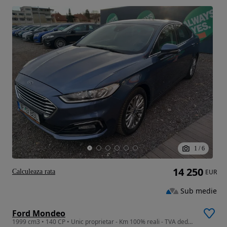
1
/
6
14 250
Calculeaza rata
EUR
Sub medie
Ford Mondeo
1999 cm3 • 140 CP • Unic proprietar - Km 100% reali - TVA deductibil / 140 CP