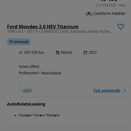
(
12 554
EUR
-
net
)
Conform mediei
Ford Mondeo 2.0 HEV Titanium
1999 cm3 • 187 CP • GARANTIE 2 ANI, Automata, Hibrid, Pachet iarna, Navi
Promovat
102 939 km
Hibrid
2022
Tunari (Ilfov)
Profesionist • Reactualizat
Vezi anunțurile
AutoRulateLeasing
Finantare
Service
Buyback