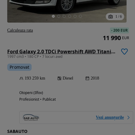
1
/
6
-
200 EUR
Calculeaza rata
11 990
EUR
Ford Galaxy 2.0 TDCi Powershift AWD Titanium
1997 cm3 • 180 CP • 7 locuri awd
Promovat
193 259 km
Diesel
2018
Otopeni (Ilfov)
Profesionist • Publicat
Vezi anunțurile
SABAUTO