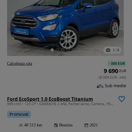
1
/
6
-
300 EUR
Calculeaza rata
9 690
EUR
(
8 009
EUR
-
net
)
Sub medie
Ford EcoSport 1.0 EcoBoost Titanium
999 cm3 • 125 CP • GARANTIE 2 ANI, Pachet iarna, Camera,. Pilot auto, Clima
Promovat
48 513 km
Benzina
2021