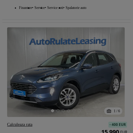
Finantare
Service
Service roti
Spalatorie auto
1
/
6
-
400 EUR
Calculeaza rata
15 990
EUR