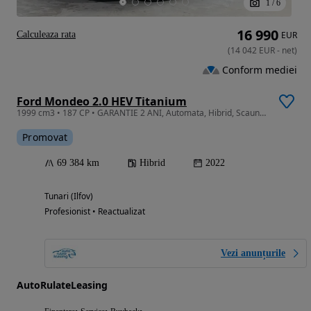
1
/
6
16 990
Calculeaza rata
EUR
(
14 042
EUR
-
net
)
Conform mediei
Ford Mondeo 2.0 HEV Titanium
1999 cm3 • 187 CP • GARANTIE 2 ANI, Automata, Hibrid, Scaune incalzite, Navi, Camera, LED
Promovat
69 384 km
Hibrid
2022
Tunari (Ilfov)
Profesionist • Reactualizat
Vezi anunțurile
AutoRulateLeasing