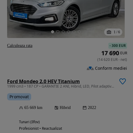
1
/
6
-
300 EUR
Calculeaza rata
17 690
EUR
(
14 620
EUR
-
net
)
Conform mediei
Ford Mondeo 2.0 HEV Titanium
1999 cm3 • 187 CP • GARANTIE 2 ANI, Hibrid, LED, Pilot adaptiv, Camera, Pachet iarna
Promovat
65 669 km
Hibrid
2022
Tunari (Ilfov)
Profesionist • Reactualizat