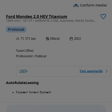
Conform mediei
Ford Mondeo 2.0 HEV Titanium
1999 cm3 • 187 CP • GARANTIE 2 ANI, Automata, Hibrid, Pachet iarna, Camera, Pilot adaptiv
Promovat
71 371 km
Hibrid
2022
Tunari (Ilfov)
Profesionist • Publicat
Vezi anunțurile
AutoRulateLeasing
Finantare
Service
Buyback