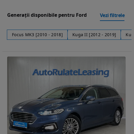
Generații disponibile pentru Ford
Vezi filtrele
Focus MK3 [2010 - 2018]
Kuga II [2012 - 2019]
Kuga