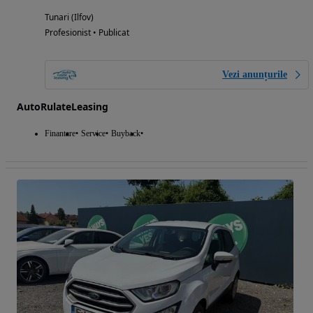
Tunari (Ilfov)
Profesionist • Publicat
Vezi anunțurile
AutoRulateLeasing
Finantare
Service
Buyback