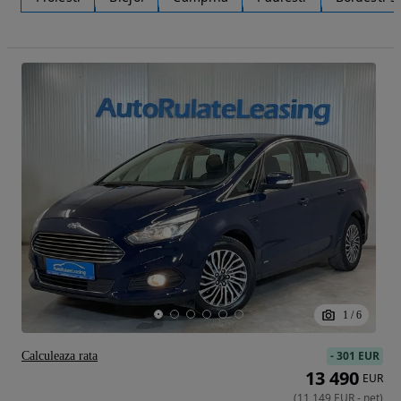
1
/
6
-
301 EUR
Calculeaza rata
13 490
EUR
(
11 149
EUR
-
net
)