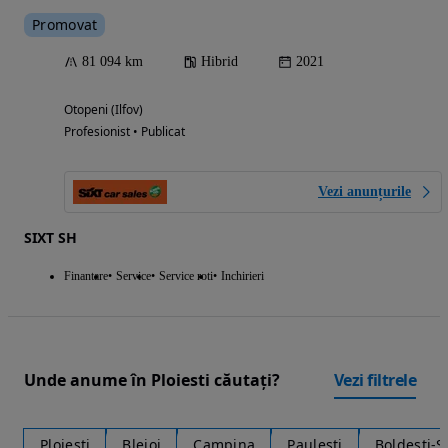
Promovat
81 094 km
Hibrid
2021
Otopeni (Ilfov)
Profesionist • Publicat
Vezi anunțurile
SIXT SH
Finantare
Service
Service roti
Inchirieri
Unde anume în Ploiesti căutați?
Vezi filtrele
Ploiesti
Blejoi
Campina
Paulesti
Boldesti-S