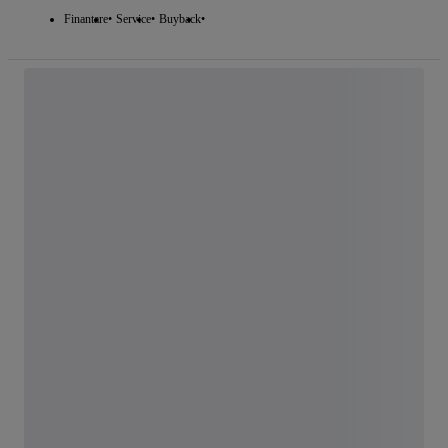
Finantare
Service
Buyback