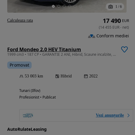
1
/
6
17 490
Calculeaza rata
EUR
(
14 455
EUR
-
net
)
Conform mediei
Ford Mondeo 2.0 HEV Titanium
1999 cm3 • 187 CP • GARANTIE 2 ANI, Hibrid, Scaune incalzite, Navi, Camera, LED
Promovat
53 003 km
Hibrid
2022
Tunari (Ilfov)
Profesionist • Publicat
Vezi anunțurile
AutoRulateLeasing