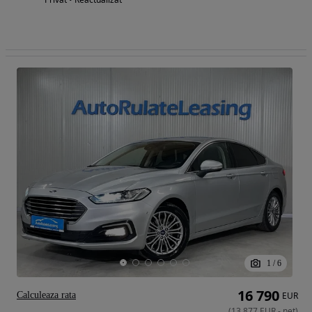
1
/
6
16 790
Calculeaza rata
EUR
(
13 877
EUR
-
net
)