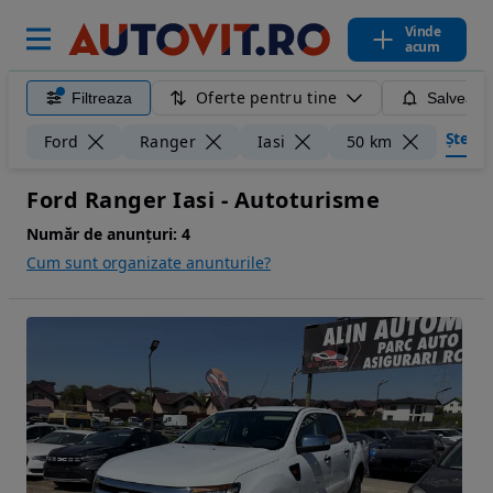
Vinde
acum
Oferte pentru tine
Filtreaza
Salveaza
Șterge 
Ford
Ranger
Iasi
50 km
Ford Ranger Iasi - Autoturisme
Număr de anunțuri:
4
Cum sunt organizate anunturile?