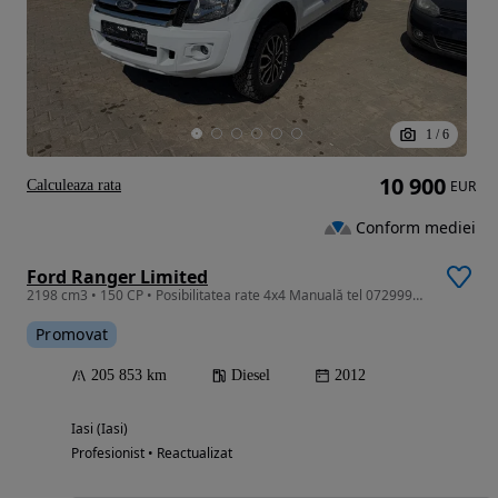
1
/
6
10 900
Calculeaza rata
EUR
Conform mediei
Ford Ranger Limited
2198 cm3 • 150 CP • Posibilitatea rate 4x4 Manuală tel 0729992999
Promovat
205 853 km
Diesel
2012
Iasi (Iasi)
Profesionist • Reactualizat