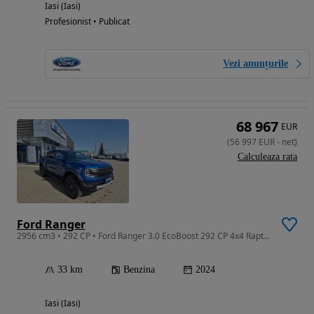
Iasi (Iasi)
Profesionist • Publicat
Vezi anunțurile
68 967
EUR
(
56 997
EUR
-
net
)
Calculeaza rata
Ford Ranger
2956 cm3 • 292 CP • Ford Ranger 3.0 EcoBoost 292 CP 4x4 Raptor Automat
33 km
Benzina
2024
Iasi (Iasi)