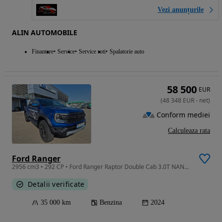
Vezi anunțurile
ALIN AUTOMOBILE
Finantare
Service
Service roti
Spalatorie auto
58 500
EUR
(
48 348
EUR
-
net
)
Conform mediei
Calculeaza rata
Ford Ranger
2956 cm3 • 292 CP • Ford Ranger Raptor Double Cab 3.0T NANO 292 CP A10 4WD
Detalii verificate
35 000 km
Benzina
2024