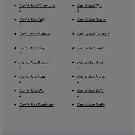
Ford S-Max Maramures
Ford S-Max Ilfov
2
2
Ford S-Max Cluj
Ford S-Max Brasov
1
1
Ford S-Max Prahova
Ford S-Max Constanta
1
1
Ford S-Max Dolj
Ford S-Max Galati
1
1
Ford S-Max Botosani
Ford S-Max Bihor
1
1
Ford S-Max Salaj
Ford S-Max Mures
1
1
Ford S-Max Alba
Ford S-Max Vaslui
1
1
Ford S-Max Dambovita
Ford S-Max Braila
1
1