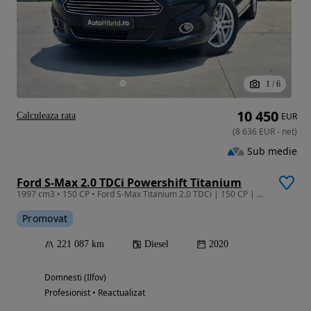
1
/
6
10 450
Calculeaza rata
EUR
(
8 636
EUR
-
net
)
Sub medie
Ford S-Max 2.0 TDCi Powershift Titanium
1997 cm3 • 150 CP • Ford S-Max Titanium 2.0 TDCi | 150 CP | Automat | Panoramic
Promovat
221 087 km
Diesel
2020
Domnesti (Ilfov)
Profesionist • Reactualizat