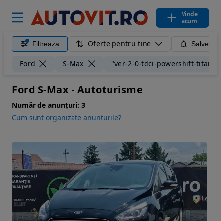
Vinde
acum
Oferte pentru tine
Filtreaza
Salveaza
Ford
S-Max
"ver-2-0-tdci-powershift-titani
Ford S-Max - Autoturisme
Număr de anunțuri:
3
Cum sunt organizate anunturile?