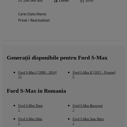
208 000 km
Diesel
2016
Carei (Satu Mare)
Privat • Reactualizat
Generații disponibile pentru Ford S-Max
Ford S-Max I [2006 - 2014]
Ford S-Max II [2015 - Prezent]
16
8
Ford S-Max in Romania
Ford S-Max Timis
Ford S-Max Bucuresti
5
3
Ford S-Max Sibiu
Ford S-Max Satu Mare
2
2