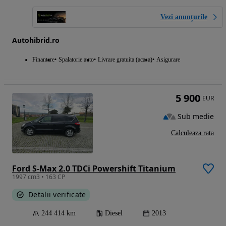
Vezi anunțurile
Autohibrid.ro
Finantare
Spalatorie auto
Livrare gratuita (acasa)
Asigurare
5 900
EUR
Sub medie
Calculeaza rata
Ford S-Max 2.0 TDCi Powershift Titanium
1997 cm3 • 163 CP
Detalii verificate
244 414 km
Diesel
2013