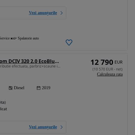
Vezi anunțurile
Service roti
Spalatorie auto
12 790
Ford Transit Custom DCIV 320 2.0 EcoBlue 130 CP L1H1 Active
EUR
1995 cm3 • 130 CP • Distributie efectuata, parbriz+scaune incalzite, garantie 12 luni
(
10 570
EUR
-
net
)
Calculeaza rata
Diesel
2019
ita)
licat
Vezi anunțurile