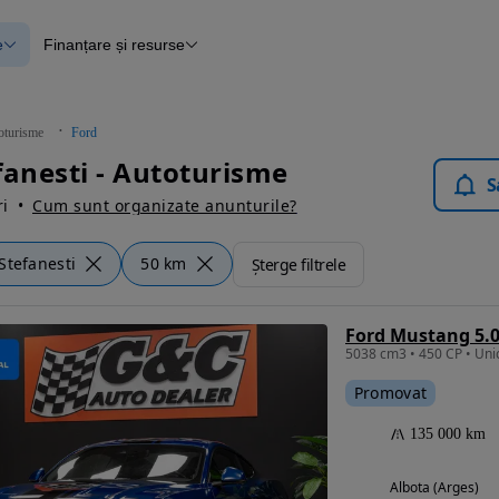
e
Finanțare și resurse
e
Finanțare
e
Instrument de evaluare a mașinii
Raport al istoricului vehiculului
ce
Blog Autovit.ro
oturisme
Ford
anțare
fanesti - Autoturisme
lii verificate
S
i
Cum sunt organizate anunturile?
Stefanesti
50 km
Șterge filtrele
Ford Mustang 5.0
Promovat
135 000 km
Albota (Arges)