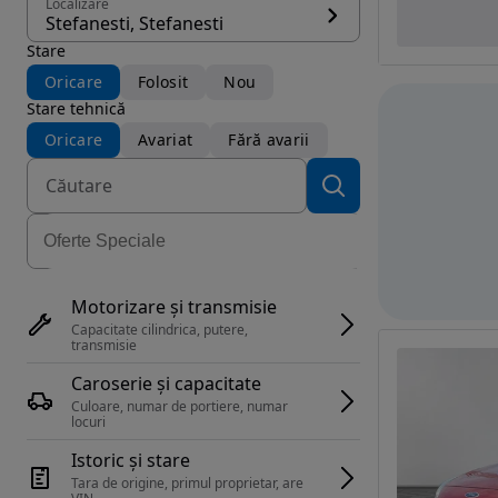
Localizare
Stefanesti, Stefanesti
Stare
Oricare
Folosit
Nou
Stare tehnică
Oricare
Avariat
Fără avarii
Motorizare și transmisie
Capacitate cilindrica, putere, 
transmisie
Caroserie și capacitate
Culoare, numar de portiere, numar 
locuri
Istoric și stare
Tara de origine, primul proprietar, are 