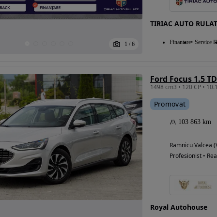
TIRIAC AUTO RULAT
Eligibil pentru
Finantare
Service I
1
/
6
finantare
Ford Focus 1.5 T
Promovat
103 863 km
Ramnicu Valcea (
Profesionist • Rea
Royal Autohouse