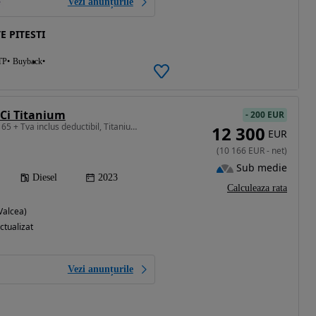
Vezi anunțurile
E PITESTI
TP
Buyback
DCi Titanium
-
200 EUR
1498 cm3 • 120 CP • 10.165 + Tva inclus deductibil, Titanium, Garantie 12 luni, 1.5 diesel
12 300
EUR
(
10 166
EUR
-
net
)
Sub medie
Diesel
2023
Calculeaza rata
Valcea)
ctualizat
Vezi anunțurile