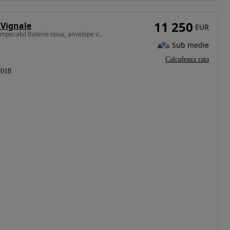
11 250
 Vignale
EUR
1997 cm3 • 180 CP • Masina arata si functioneaza impecabil Baterie noua, anvelope vara noi
Sub medie
Calculeaza rata
2018