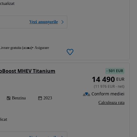
ctualizat
Vezi anunțurile
Livrare gratuita (acasa)
Asigurare
coBoost MHEV Titanium
-
501 EUR
14 490
EUR
(
11 976
EUR
-
net
)
Conform mediei
Benzina
2023
Calculeaza rata
licat