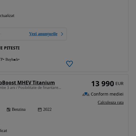
ctualizat
Vezi anunțurile
E PITESTI
TP
Buyback
13 990
coBoost MHEV Titanium
EUR
999 cm3 • 125 CP • Garantie 3 ani / Posibilitate de finantare prin CREDIT
Conform mediei
Calculeaza rata
Benzina
2022
)
licat