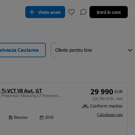
Vinde acum
Intră în cont
alveaza Cautarea
29 990
 Ti-VCT V8 Aut. GT
EUR
5038 cm3 • 450 CP • Unic Proprietar/ Mustang GT Premium/ Model Europa/Performance Pack
(
24 786
EUR
-
net
)
Conform mediei
Calculeaza rata
Benzina
2018