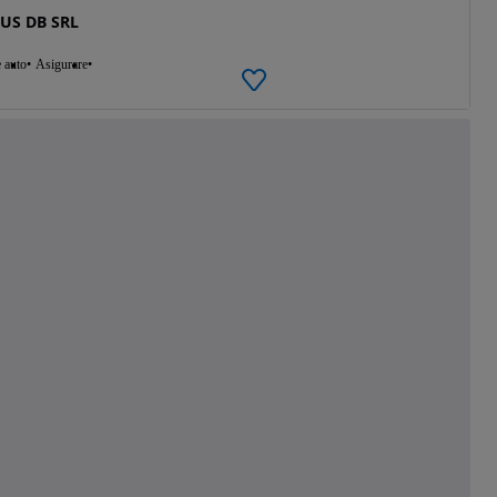
US DB SRL
e auto
Asigurare