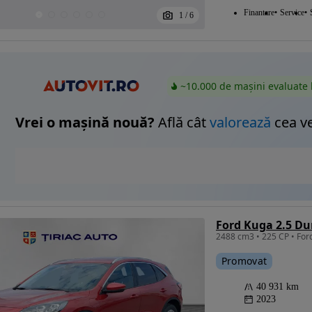
Finantare
Service
1
/
6
~10.000 de mașini evaluate 
Vrei o mașină nouă?
Află cât
valorează
cea v
Ford Kuga 2.5 Du
Promovat
40 931 km
2023