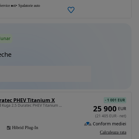
Service roti
Spalatorie auto
lunar
eche
ratec PHEV Titanium X
-
1 001 EUR
2488 cm3 • 225 CP • Ford Kuga 2.5 Duratec PHEV Titanium X - 2023
25 900
EUR
(
21 405
EUR
-
net
)
Conform mediei
Hibrid Plug-In
Calculeaza rata