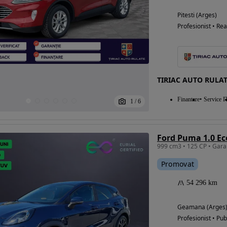
Pitesti (Arges)
Profesionist • Rea
TIRIAC AUTO RULAT
Finantare
Service I
1
/
6
Ford Puma 1.0 E
Promovat
54 296 km
Geamana (Arges
Profesionist • Pub