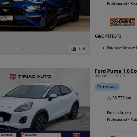
Profesionist • Rea
G&C PITESTI
Finantare
Service
1
/
6
Ford Puma 1.0 E
999 cm3 • 125 CP
Promovat
58 777 km
Pitesti (Arges)
Profesionist • Pub