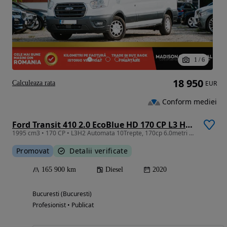
1
/
6
18 950
Calculeaza rata
EUR
Conform mediei
Ford Transit 410 2.0 EcoBlue HD 170 CP L3 H2 RWD 10AT Limited
1995 cm3 • 170 CP • L3H2 Automata 10Trepte, 170cp 6.0metri Camera marsarier
Promovat
Detalii verificate
165 900 km
Diesel
2020
Bucuresti (Bucuresti)
Profesionist • Publicat