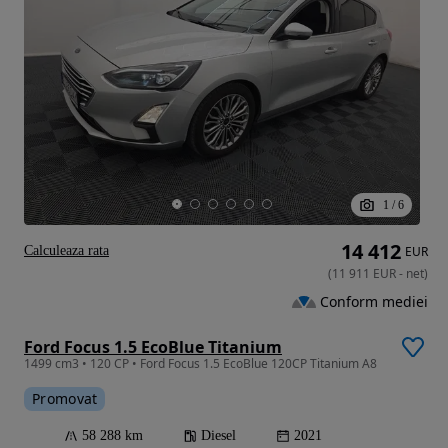
1
/
6
14 412
Calculeaza rata
EUR
(
11 911
EUR
-
net
)
Conform mediei
Ford Focus 1.5 EcoBlue Titanium
1499 cm3 • 120 CP • Ford Focus 1.5 EcoBlue 120CP Titanium A8
Promovat
58 288 km
Diesel
2021