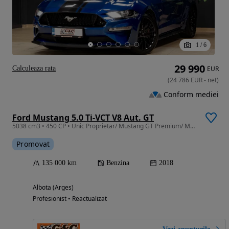
1
/
6
29 990
Calculeaza rata
EUR
(
24 786
EUR
-
net
)
Conform mediei
Ford Mustang 5.0 Ti-VCT V8 Aut. GT
5038 cm3 • 450 CP • Unic Proprietar/ Mustang GT Premium/ Model Europa/Performance Pack
Promovat
135 000 km
Benzina
2018
Albota (Arges)
Profesionist • Reactualizat