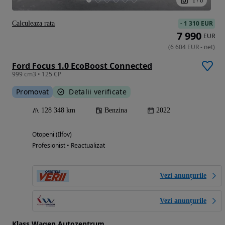
1
/
6
-
1 310 EUR
Calculeaza rata
7 990
EUR
(
6 604
EUR
-
net
)
Ford Focus 1.0 EcoBoost Connected
999 cm3 • 125 CP
Promovat
Detalii verificate
128 348 km
Benzina
2022
Otopeni (Ilfov)
Profesionist • Reactualizat
Vezi anunțurile
Vezi anunțurile
Klass Wagen Autozentrum