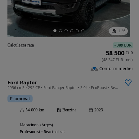
1
/
6
-
389 EUR
Calculeaza rata
58 500
EUR
(
48 347
EUR
-
net
)
Conform mediei
Ford Raptor
2956 cm3 • 292 CP • Ford Ranger Raptor • 3.0L • EcoBoost • Benzină • 4x4 • Automat •
Promovat
54 000 km
Benzina
2023
Maracineni (Arges)
Profesionist • Reactualizat