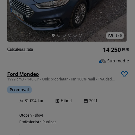
1
/
6
14 250
Calculeaza rata
EUR
Sub medie
Ford Mondeo
1999 cm3 • 140 CP • Unic proprietar - Km 100% reali - TVA deductibil / 140 CP
Promovat
81 094 km
Hibrid
2021
Otopeni (Ilfov)
Profesionist • Publicat