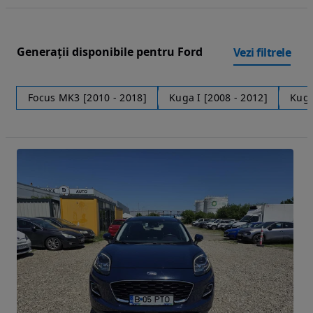
Generații disponibile pentru Ford
Vezi filtrele
Focus MK3 [2010 - 2018]
Kuga I [2008 - 2012]
Kuga