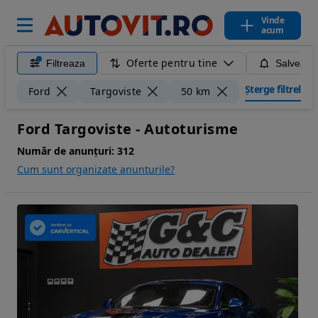
Vinde
acum
Oferte pentru tine
Filtreaza
Salveaza
Șterge filtrele
Ford
Targoviste
50 km
Ford Targoviste - Autoturisme
Număr de anunțuri:
312
Cum sunt organizate anunturile?