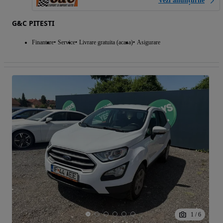
Vezi anunțurile
G&C PITESTI
Finantare
Service
Livrare gratuita (acasa)
Asigurare
1
/
6