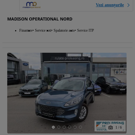
Vezi anunțurile
MADISON OPERATIONAL NORD
Finantare
Service roti
Spalatorie auto
Service ITP
1
/
6