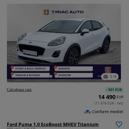
1
/
6
-
501 EUR
Calculeaza rata
14 490
EUR
(
11 976
EUR
-
net
)
Conform mediei
Ford Puma 1.0 EcoBoost MHEV Titanium