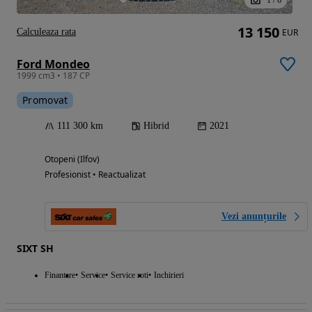
1
/
6
13 150
Calculeaza rata
EUR
Ford Mondeo
1999 cm3 • 187 CP
Promovat
111 300 km
Hibrid
2021
Otopeni (Ilfov)
Profesionist • Reactualizat
Vezi anunțurile
SIXT SH
Finantare
Service
Service roti
Inchirieri