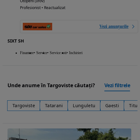
Otopeni (Ilfov)
Profesionist • Reactualizat
Vezi anunțurile
SIXT SH
Finantare
Service
Service roti
Inchirieri
Unde anume în Targoviste căutați?
Vezi filtrele
Targoviste
Tatarani
Lunguletu
Gaesti
Titu