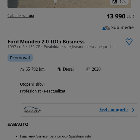
1
/
6
13 990
Calculeaza rata
EUR
Sub medie
Ford Mondeo 2.0 TDCi Business
1997 cm3 • 150 CP • Posibilitate rate,leasing persoane juridice,fizice avans 0 30%
Promovat
65 792 km
Diesel
2020
Otopeni (Ilfov)
Profesionist • Reactualizat
Vezi anunțurile
SABAUTO
Finantare
Service
Service roti
Spalatorie auto