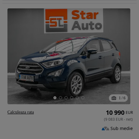
1
/
6
10 990
Calculeaza rata
EUR
(
9 083
EUR
-
net
)
Sub medie