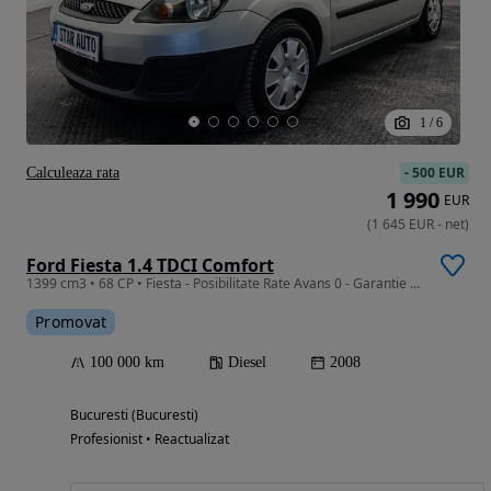
1
/
6
-
500 EUR
Calculeaza rata
1 990
EUR
(
1 645
EUR
-
net
)
Ford Fiesta 1.4 TDCI Comfort
1399 cm3 • 68 CP • Fiesta - Posibilitate Rate Avans 0 - Garantie 12 Luni - IMPECABILA
Promovat
100 000 km
Diesel
2008
Bucuresti (Bucuresti)
Profesionist • Reactualizat