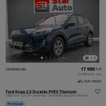
1
/
6
17 990
Calculeaza rata
EUR
(
14 868
EUR
-
net
)
Sub medie
Ford Kuga 2.5 Duratec PHEV Titanium
2488 cm3 • 225 CP • Automata - Posibilitate Buy Back / Rate Avans 0% / Garantie 36 Luni
Promovat