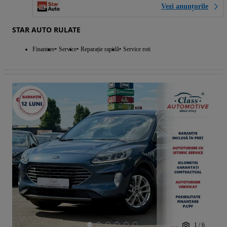
Vezi anunțurile
STAR AUTO RULATE
Finantare
Service
Reparație rapidă
Service roti
1
/
6