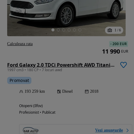
1
/
6
-
200 EUR
Calculeaza rata
11 990
EUR
Ford Galaxy 2.0 TDCi Powershift AWD Titanium
1997 cm3 • 180 CP • 7 locuri awd
Promovat
193 259 km
Diesel
2018
Otopeni (Ilfov)
Profesionist • Publicat
Vezi anunțurile