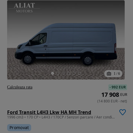
1
/
6
-
992 EUR
Calculeaza rata
17 908
EUR
(
14 800
EUR
-
net
)
Ford Transit L4H3 Lkw HA MH Trend
1996 cm3 • 170 CP • L4H3 / 170CP / Senzori parcare / Aer conditionat / Garantie
Promovat