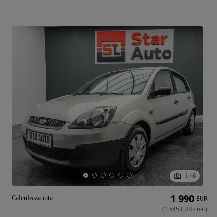
1
/
6
1 990
Calculeaza rata
EUR
(
1 645
EUR
-
net
)