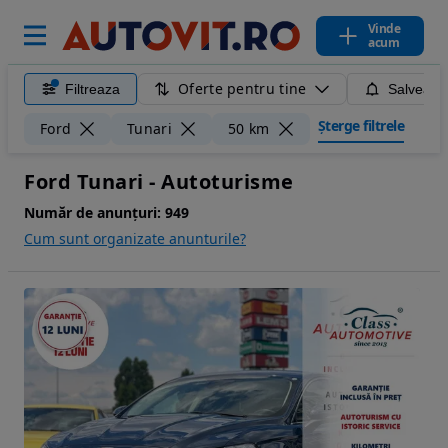
Vinde
acum
Oferte pentru tine
Filtreaza
Salveaza
Șterge filtrele
Ford
Tunari
50 km
Ford Tunari - Autoturisme
Număr de anunțuri:
949
Cum sunt organizate anunturile?