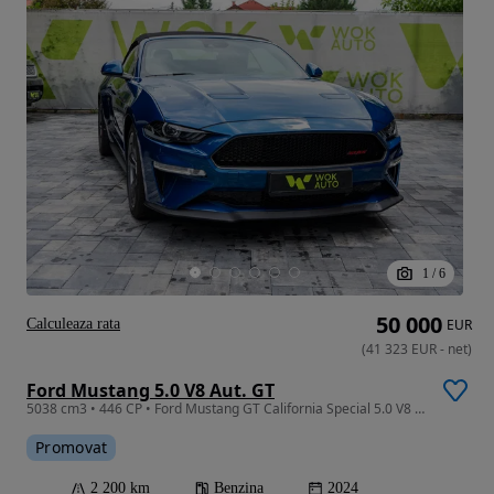
1
/
6
50 000
Calculeaza rata
EUR
(
41 323
EUR
-
net
)
Ford Mustang 5.0 V8 Aut. GT
5038 cm3 • 446 CP • Ford Mustang GT California Special 5.0 V8 Cabrio — 450 CP | Perf
Promovat
2 200 km
Benzina
2024