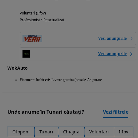
Voluntari (Ilfov)
Profesionist • Reactualizat
Vezi anunțurile
Vezi anunțurile
WokAuto
Finantare
Inchirieri
Livrare gratuita (acasa)
Asigurare
Unde anume în Tunari căutați?
Vezi filtrele
Otopeni
Tunari
Chiajna
Voluntari
Ilfov