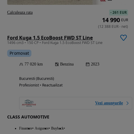
-
261 EUR
Calculeaza rata
14 990
EUR
(
12 388
EUR
-
net
)
Ford Kuga 1.5 EcoBoost FWD ST Line
1496 cm3 • 150 CP • Ford Kuga 1.5 EcoBoost FWD ST Line
Promovat
77 020 km
Benzina
2023
Bucuresti (Bucuresti)
Profesionist • Reactualizat
Vezi anunțurile
CLASS AUTOMOTIVE
Finantare
Asigurare
Buyback