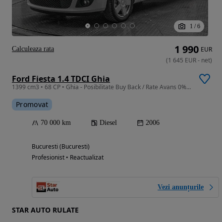
1
/
6
1 990
Calculeaza rata
EUR
(
1 645
EUR
-
net
)
Ford Fiesta 1.4 TDCI Ghia
1399 cm3 • 68 CP • Ghia - Posibilitate Buy Back / Rate Avans 0% / Garantie 36 Luni
Promovat
70 000 km
Diesel
2006
Bucuresti (Bucuresti)
Profesionist • Reactualizat
Vezi anunțurile
STAR AUTO RULATE