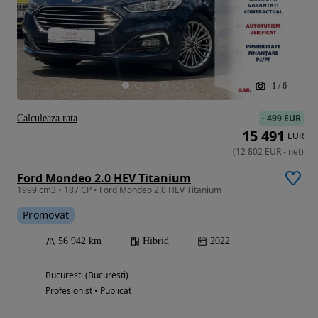
1
/
6
-
499 EUR
Calculeaza rata
15 491
EUR
(
12 802
EUR
-
net
)
Ford Mondeo 2.0 HEV Titanium
1999 cm3 • 187 CP • Ford Mondeo 2.0 HEV Titanium
Promovat
56 942 km
Hibrid
2022
Bucuresti (Bucuresti)
Profesionist • Publicat