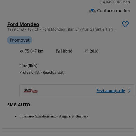
(
14 049
EUR
-
net
)
Conform mediei
Ford Mondeo
1999 cm3 • 187 CP • Ford Mondeo Titanium Plus Garantie 1 an / Tva Deductibil / Leasing
Promovat
75 047 km
Hibrid
2018
Ilfov (Ilfov)
Profesionist • Reactualizat
Vezi anunțurile
SMG AUTO
Finantare
Spalatorie auto
Asigurare
Buyback