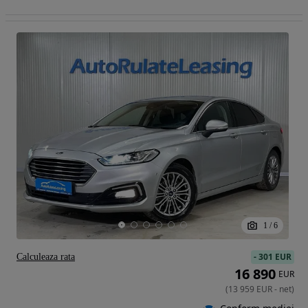
1
/
6
-
301 EUR
Calculeaza rata
16 890
EUR
(
13 959
EUR
-
net
)