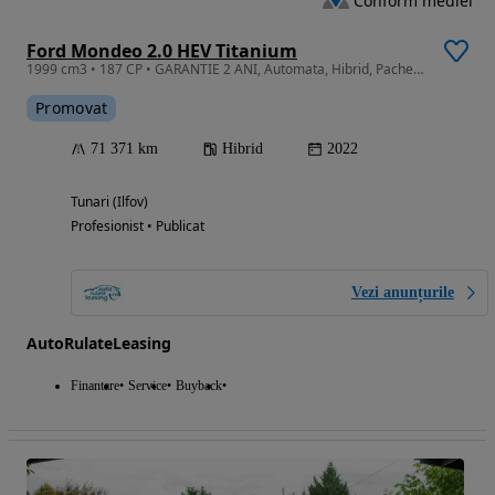
Conform mediei
Ford Mondeo 2.0 HEV Titanium
1999 cm3 • 187 CP • GARANTIE 2 ANI, Automata, Hibrid, Pachet iarna, Camera, Pilot adaptiv
Promovat
71 371 km
Hibrid
2022
Tunari (Ilfov)
Profesionist • Publicat
Vezi anunțurile
AutoRulateLeasing
Finantare
Service
Buyback