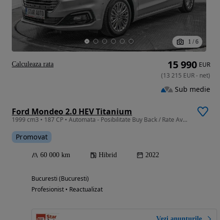
1
/
6
15 990
Calculeaza rata
EUR
(
13 215
EUR
-
net
)
Sub medie
Ford Mondeo 2.0 HEV Titanium
1999 cm3 • 187 CP • Automata - Posibilitate Buy Back / Rate Avans 0% / Garantie 36 Luni
Promovat
60 000 km
Hibrid
2022
Bucuresti (Bucuresti)
Profesionist • Reactualizat
Vezi anunțurile