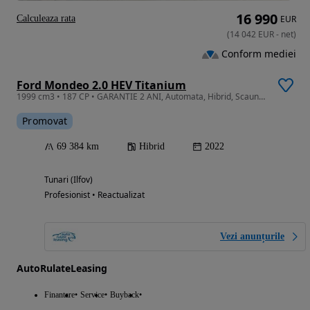
16 990
Calculeaza rata
EUR
(
14 042
EUR
-
net
)
Conform mediei
Ford Mondeo 2.0 HEV Titanium
1999 cm3 • 187 CP • GARANTIE 2 ANI, Automata, Hibrid, Scaune incalzite, Navi, Camera, LED
Promovat
69 384 km
Hibrid
2022
Tunari (Ilfov)
Profesionist • Reactualizat
Vezi anunțurile
AutoRulateLeasing
Finantare
Service
Buyback