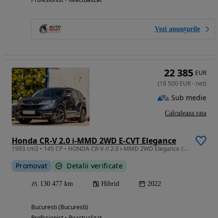
Vezi anunțurile
22 385
EUR
(
18 500
EUR
-
net
)
Sub medie
Calculeaza rata
Honda CR-V 2.0 i-MMD 2WD E-CVT Elegance
1993 cm3 • 145 CP • HONDA CR-V // 2.0 i-MMD 2WD Elegance // Hybrid // 145 CP //Automat
Promovat
Detalii verificate
130 477 km
Hibrid
2022
Bucuresti (Bucuresti)
Profesionist • Reactualizat