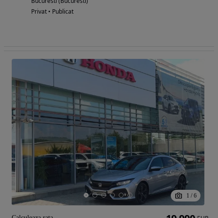
Bucuresti (Bucuresti)
Privat • Publicat
1
/
6
Calculeaza rata