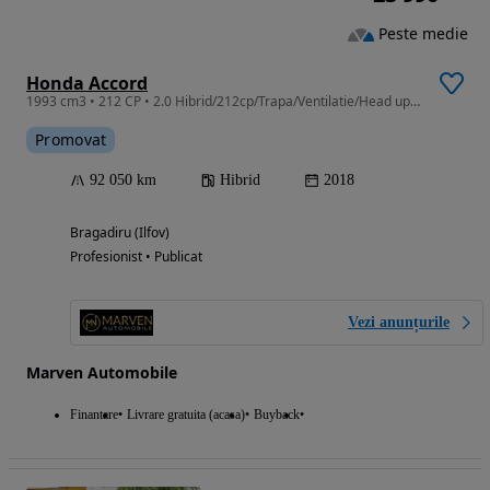
Peste medie
Honda Accord
1993 cm3 • 212 CP • 2.0 Hibrid/212cp/Trapa/Ventilatie/Head up/Memorii/Credit/Rate
Promovat
92 050 km
Hibrid
2018
Bragadiru (Ilfov)
Profesionist • Publicat
Vezi anunțurile
Marven Automobile
Finantare
Livrare gratuita (acasa)
Buyback