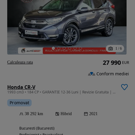
1
/
6
27 990
Calculeaza rata
EUR
Conform mediei
Honda CR-V
1993 cm3 • 184 CP • GARANTIE 12-36 Luni | Revizie Gratuita | Finantare | Rulaj Certificat
Promovat
38 292 km
Hibrid
2021
Bucuresti (Bucuresti)
Profesionist • Reactualizat