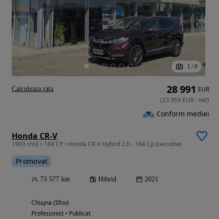
1
/
6
28 991
Calculeaza rata
EUR
(
23 959
EUR
-
net
)
Conform mediei
Honda CR-V
1993 cm3 • 184 CP • Honda CR-V Hybrid 2.0 - 184 Cp Executive
Promovat
73 577 km
Hibrid
2021
Chiajna (Ilfov)
Profesionist • Publicat