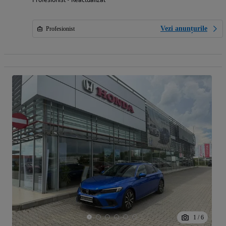
Vezi anunțurile
Profesionist
1
/
6