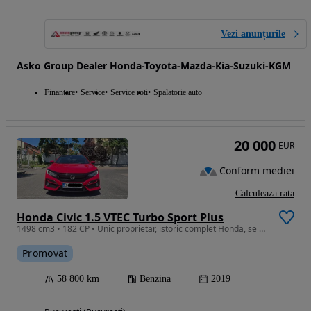
Vezi anunțurile
Asko Group Dealer Honda-Toyota-Mazda-Kia-Suzuki-KGM
Finantare
Service
Service roti
Spalatorie auto
20 000
EUR
Conform mediei
Calculeaza rata
Honda Civic 1.5 VTEC Turbo Sport Plus
1498 cm3 • 182 CP • Unic proprietar, istoric complet Honda, se emite factura fiscala
Promovat
58 800 km
Benzina
2019