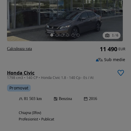
1
/
6
11 490
Calculeaza rata
EUR
Sub medie
Honda Civic
1798 cm3 • 140 CP • Honda Civic 1.8 - 140 Cp - Es / At
Promovat
81 503 km
Benzina
2016
Chiajna (Ilfov)
Profesionist • Publicat