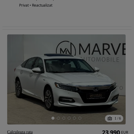
Privat • Reactualizat
1
/
6
23 990
Calculeaza rata
EUR