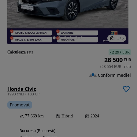
1
/
6
-
2 297 EUR
Calculeaza rata
28 500
EUR
(
23 554
EUR
-
net
)
Conform mediei
Honda Civic
1993 cm3 • 183 CP
Promovat
77 669 km
Hibrid
2024
Bucuresti (Bucuresti)