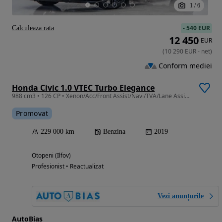
1
/
6
-
540 EUR
Calculeaza rata
12 450
EUR
(
10 290
EUR
-
net
)
Conform mediei
Honda Civic 1.0 VTEC Turbo Elegance
988 cm3 • 126 CP • Xenon/Acc/Front Assist/Navi/TVA/Lane Assist/Leasing-Rate FARA AVANS
Promovat
229 000 km
Benzina
2019
Otopeni (Ilfov)
Profesionist • Reactualizat
Vezi anunțurile
AutoBias