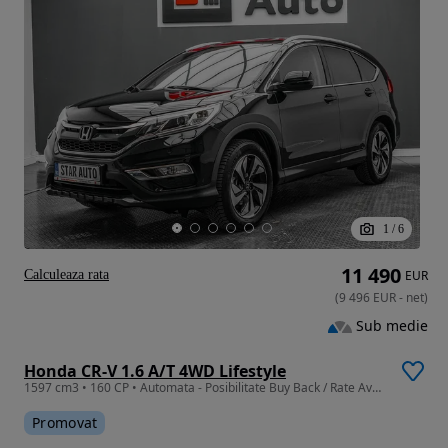
1
/
6
11 490
Calculeaza rata
EUR
(
9 496
EUR
-
net
)
Sub medie
Honda CR-V 1.6 A/T 4WD Lifestyle
1597 cm3 • 160 CP • Automata - Posibilitate Buy Back / Rate Avans 0% / Garantie 36 Luni
Promovat