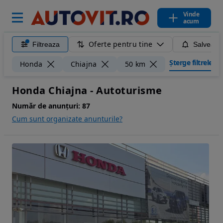
Vinde
acum
Oferte pentru tine
Filtreaza
Salveaza
Șterge filtrele
Honda
Chiajna
50 km
Honda Chiajna - Autoturisme
Număr de anunțuri:
87
Cum sunt organizate anunturile?