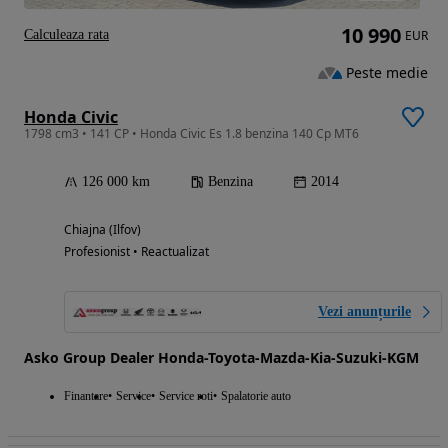
10 990
Calculeaza rata
EUR
Peste medie
Honda Civic
1798 cm3 • 141 CP • Honda Civic Es 1.8 benzina 140 Cp MT6
126 000 km
Benzina
2014
Chiajna (Ilfov)
Profesionist • Reactualizat
Vezi anunțurile
Asko Group Dealer Honda-Toyota-Mazda-Kia-Suzuki-KGM
Finantare
Service
Service roti
Spalatorie auto