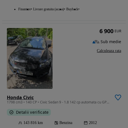
Finantare
Livrare gratuita (acasa)
Buyback
6 900
EUR
Sub medie
Calculeaza rata
Honda Civic
1798 cm3 • 140 CP • Civic Sedan 9 - 1.8 142 cp automata cu GPL - Motor 2017
Detalii verificate
143 816 km
Benzina
2012