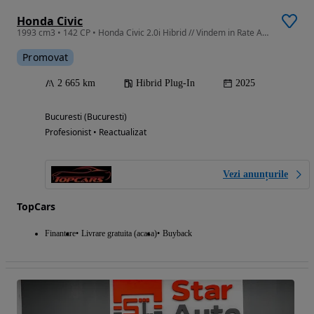
Honda Civic
1993 cm3 • 142 CP • Honda Civic 2.0i Hibrid // Vindem in Rate Avans Zero cu Buletinul //
Promovat
2 665 km
Hibrid Plug-In
2025
Bucuresti (Bucuresti)
Profesionist • Reactualizat
Vezi anunțurile
TopCars
Finantare
Livrare gratuita (acasa)
Buyback