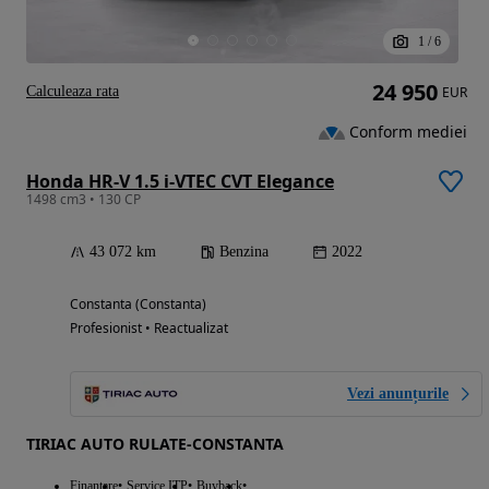
1
/
6
24 950
Calculeaza rata
EUR
Conform mediei
Honda HR-V 1.5 i-VTEC CVT Elegance
1498 cm3 • 130 CP
43 072 km
Benzina
2022
Constanta (Constanta)
Profesionist • Reactualizat
Vezi anunțurile
TIRIAC AUTO RULATE-CONSTANTA
Finantare
Service ITP
Buyback