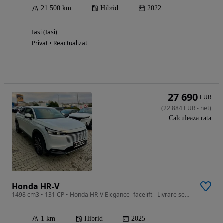
21 500 km
Hibrid
2022
Iasi (Iasi)
Privat • Reactualizat
27 690
EUR
(
22 884
EUR
-
net
)
Calculeaza rata
Honda HR-V
1498 cm3 • 131 CP • Honda HR-V Elegance- facelift - Livrare septembrie 2026
1 km
Hibrid
2025