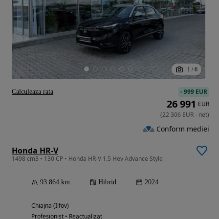
1
/
6
-
999 EUR
Calculeaza rata
26 991
EUR
(
22 306
EUR
-
net
)
Conform mediei
Honda HR-V
1498 cm3 • 130 CP • Honda HR-V 1.5 Hev Advance Style
93 864 km
Hibrid
2024
Chiajna (Ilfov)
Profesionist • Reactualizat