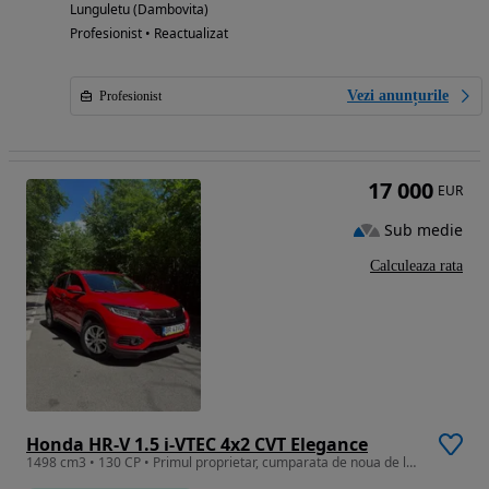
Lunguletu (Dambovita)
Profesionist • Reactualizat
Vezi anunțurile
Profesionist
17 000
EUR
Sub medie
Calculeaza rata
Honda HR-V 1.5 i-VTEC 4x2 CVT Elegance
1498 cm3 • 130 CP • Primul proprietar, cumparata de noua de la reprezentanta, 30.000km rea