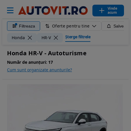
Vinde
acum
Oferte pentru tine
Filtreaza
Salveaza
Șterge filtrele
Honda
HR-V
Honda HR-V - Autoturisme
Număr de anunțuri:
17
Cum sunt organizate anunturile?