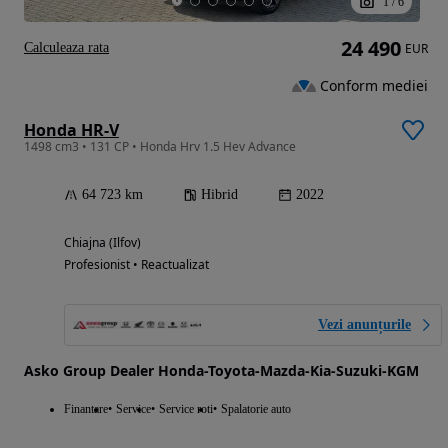
1
/
6
24 490
Calculeaza rata
EUR
Conform mediei
Honda HR-V
1498 cm3 • 131 CP • Honda Hrv 1.5 Hev Advance
64 723 km
Hibrid
2022
Chiajna (Ilfov)
Profesionist • Reactualizat
Vezi anunțurile
Asko Group Dealer Honda-Toyota-Mazda-Kia-Suzuki-KGM
Finantare
Service
Service roti
Spalatorie auto