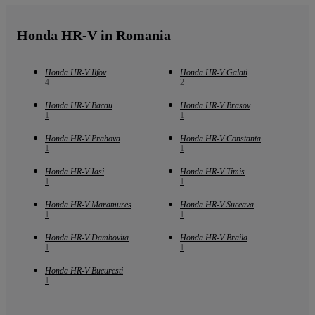
Honda HR-V in Romania
Honda HR-V Ilfov
Honda HR-V Galati
4
2
Honda HR-V Bacau
Honda HR-V Brasov
1
1
Honda HR-V Prahova
Honda HR-V Constanta
1
1
Honda HR-V Iasi
Honda HR-V Timis
1
1
Honda HR-V Maramures
Honda HR-V Suceava
1
1
Honda HR-V Dambovita
Honda HR-V Braila
1
1
Honda HR-V Bucuresti
1