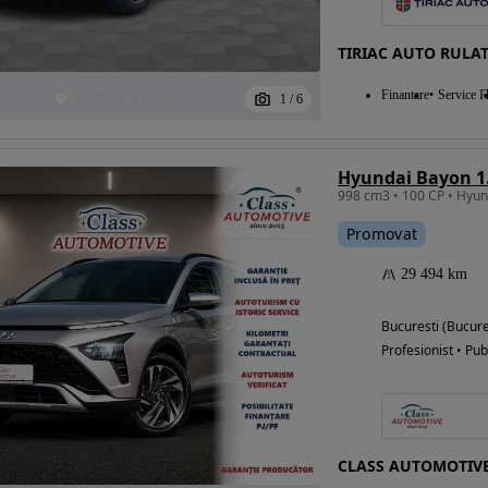
TIRIAC AUTO RULA
Eligibil pentru
Finantare
Service I
1
/
6
finantare
Promovat
29 494 km
Bucuresti (Bucure
Profesionist • Pub
CLASS AUTOMOTIV