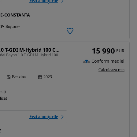
Vezi anunțurile
TE-CONSTANTA
TP
Buyback
15 990
Hyundai Bayon 1.0 T-GDI M-Hybrid 100 CP 7DCT Led Line
EUR
998 cm3 • 100 CP • Hyundai Bayon 1.0 T-GDI M-Hybrid 100 CP 7DCT Led Line
Conform mediei
Calculeaza rata
Benzina
2023
sti)
licat
Vezi anunțurile
E