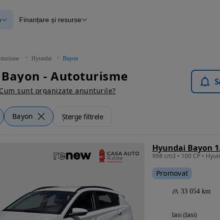
e
Finanțare și resurse
e
Finanțare
e
Instrument de evaluare a mașinii
Raport al istoricului vehiculului
ce
Blog Autovit.ro
oturisme
Hyundai
Bayon
anțare
 Bayon - Autoturisme
lii verificate
S
Cum sunt organizate anunturile?
Bayon
Șterge filtrele
Promovat
33 054 km
Iasi (Iasi)