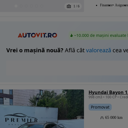
Finantare
Asigurar
1
/
6
~10.000 de mașini evaluate 
Vrei o mașină nouă?
Află cât
valorează
cea v
998 cm3 • 100 CP • Credi
Promovat
65 000 km