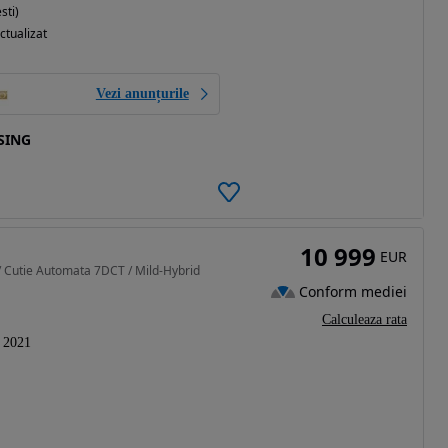
sti)
ctualizat
Vezi anunțurile
SING
10 999
EUR
 / Cutie Automata 7DCT / Mild-Hybrid
Conform mediei
Calculeaza rata
2021