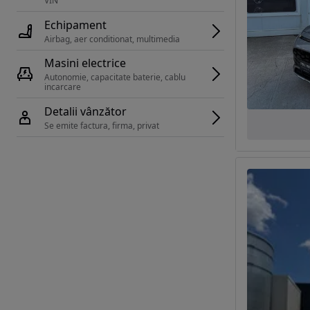
VIN 
Echipament
Airbag, aer conditionat, multimedia
Masini electrice
Autonomie, capacitate baterie, cablu 
incarcare 
Detalii vânzător
Se emite factura, firma, privat