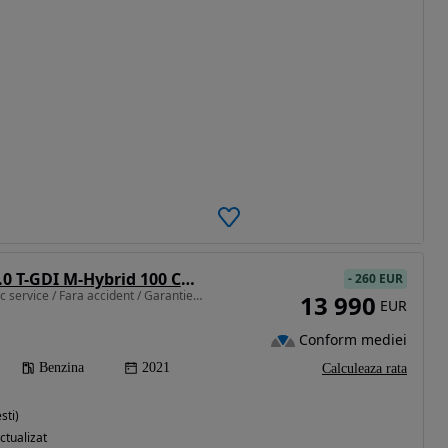
Hyundai Bayon 1.0 T-GDI M-Hybrid 100 CP 7DCT Led Line
-
260 EUR
998 cm3 • 100 CP • Istoric service / Fara accident / Garantie 12-36 Luni
13 990
EUR
Conform mediei
Benzina
2021
Calculeaza rata
sti)
ctualizat