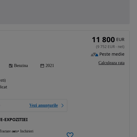
11 800
EUR
(
9 752
EUR
-
net
)
Peste medie
Calculeaza rata
Benzina
2021
sti)
licat
Vezi anunțurile
E-EXPOZITIEI
Tractare auto
Inchirieri