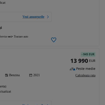
licat
Vezi anunțurile
și
Service roti
Tractare auto
-
945 EUR
13 990
EUR
Peste medie
Benzina
2021
Calculeaza rata
anta)
ctualizat