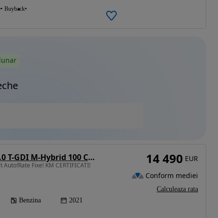
e
Buyback
lunar
eche
14 490
Hyundai Bayon 1.0 T-GDI M-Hybrid 100 CP 7DCT Led Line
EUR
t Auto!Rate Fixe! KM CERTIFICATI!
Conform mediei
Calculeaza rata
Benzina
2021