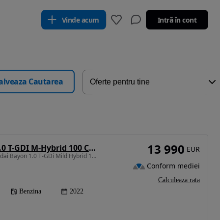
Vinde acum
Intră în cont
alveaza Cautarea
13 990
Hyundai Bayon 1.0 T-GDI M-Hybrid 100 CP 6iMT Led Line
EUR
998 cm3 • 100 CP • Hyundai Bayon 1.0 T-GDi Mild Hybrid 100 CP, Manuală
Conform mediei
Calculeaza rata
Benzina
2022