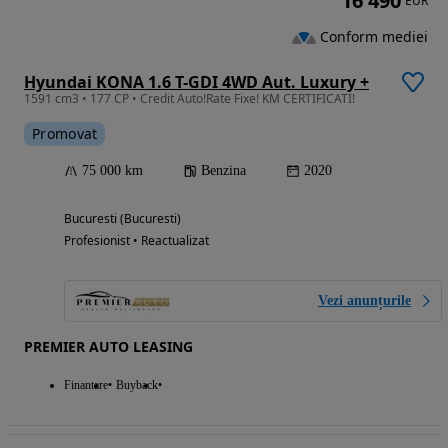
16 490
EUR
Conform mediei
Hyundai KONA 1.6 T-GDI 4WD Aut. Luxury +
1591 cm3 • 177 CP • Credit Auto!Rate Fixe! KM CERTIFICATI!
Promovat
75 000 km
Benzina
2020
Bucuresti (Bucuresti)
Profesionist • Reactualizat
Vezi anunțurile
PREMIER AUTO LEASING
Finantare
Buyback