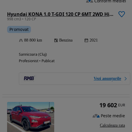
Conform mediei
Hyundai KONA 1.0 T-GDI 120 CP 6MT 2WD Highway
998 cm3 • 120 CP
Promovat
88 800 km
Benzina
2021
Sannicoara (Cluj)
Profesionist • Publicat
Vezi anunțurile
19 602
EUR
Peste medie
Calculeaza rata