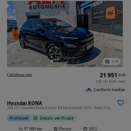
1
/
6
21 951
Calculeaza rata
EUR
(
18 141
EUR
-
net
)
Conform mediei
Hyundai KONA
204 CP • Hyundai Kona Electric 64 kw Automat 2023 - Rate / Credit / LEasing
Promovat
Detalii verificate
97 000 km
Electric
2023