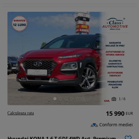
1
/
6
15 990
Calculeaza rata
EUR
Conform mediei
Hyundai KONA 1.6 T-GDI 4WD Aut. Premium