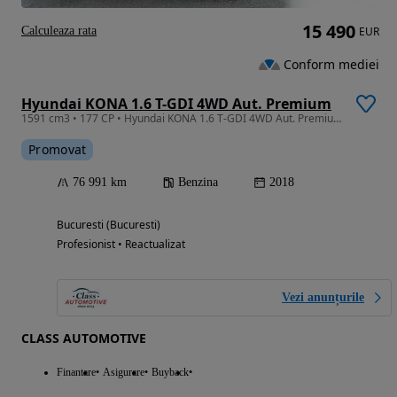
15 490
Calculeaza rata
EUR
Conform mediei
Hyundai KONA 1.6 T-GDI 4WD Aut. Premium
1591 cm3 • 177 CP • Hyundai KONA 1.6 T-GDI 4WD Aut. Premium
Promovat
76 991 km
Benzina
2018
Bucuresti (Bucuresti)
Profesionist • Reactualizat
Vezi anunțurile
CLASS AUTOMOTIVE
Finantare
Asigurare
Buyback