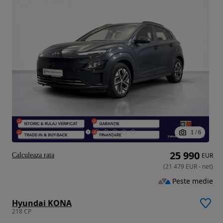
1
/
6
25 990
Calculeaza rata
EUR
(
21 479
EUR
-
net
)
Peste medie
Hyundai KONA
218 CP