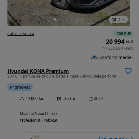
1
/
6
-
705 EUR
Calculeaza rata
20 994
EUR
(
17 350
EUR
-
net
)
Conform mediei
Hyundai KONA Premium
204 CP • pompa de caldura, baterie mare 64kwh, piele perforata + incalzire
Promovat
40 000 km
Electric
2020
Mosnita Noua (Timis)
Profesionist • Publicat
Vezi anunțurile