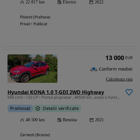
22 817 km
Electric
2022
Ploiesti (Prahova)
Privat • Publicat
13 000
EUR
Conform mediei
Calculeaza rata
Hyundai KONA 1.0 T-GDI 2WD Highway
998 cm3 • 120 CP • Primul proprietar , 48500 km , arata si functoneaza foarte bine
Promovat
Detalii verificate
48 500 km
Benzina
2021
Zarnesti (Brasov)