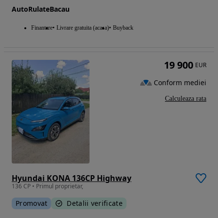
AutoRulateBacau
Finantare
Livrare gratuita (acasa)
Buyback
19 900
EUR
Conform mediei
Calculeaza rata
Hyundai KONA 136CP Highway
136 CP • Primul proprietar,
Promovat
Detalii verificate