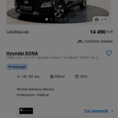
1
/
6
14 490
Calculeaza rata
EUR
Conform mediei
Hyundai KONA
1580 cm3 • 141 CP • Hyundai / Kona / 1.6 Hybrid / 141CP / An 2019 / Euro 6 / Automată
Promovat
142 101 km
Hibrid
2019
Nicolae Balcescu (Bacau)
Profesionist • Publicat
Vezi anunțurile