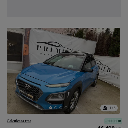
1
/
6
-
500 EUR
Calculeaza rata