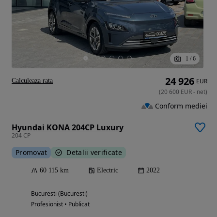
1
/
6
24 926
Calculeaza rata
EUR
(
20 600
EUR
-
net
)
Conform mediei
Hyundai KONA 204CP Luxury
204 CP
Promovat
Detalii verificate
60 115 km
Electric
2022
Bucuresti (Bucuresti)
Profesionist • Publicat