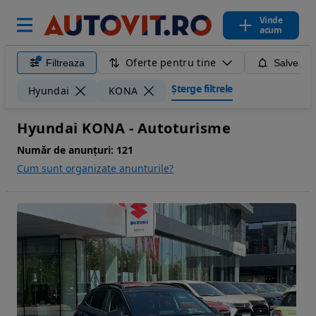
Vinde
acum
Oferte pentru tine
Filtreaza
Salveaza
Șterge filtrele
Hyundai
KONA
Hyundai KONA - Autoturisme
Număr de anunțuri:
121
Cum sunt organizate anunturile?