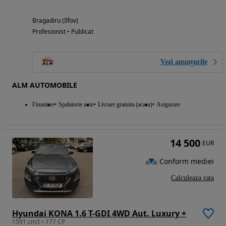
Bragadiru (Ilfov)
Profesionist • Publicat
Vezi anunțurile
ALM AUTOMOBILE
Finantare
Spalatorie auto
Livrare gratuita (acasa)
Asigurare
14 500
EUR
Conform mediei
Calculeaza rata
Hyundai KONA 1.6 T-GDI 4WD Aut. Luxury +
1591 cm3 • 177 CP