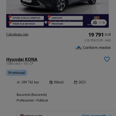
1
/
6
19 791
Calculeaza rata
EUR
(
16 356
EUR
-
net
)
Conform mediei
Hyundai KONA
1580 cm3 • 141 CP
Promovat
100 742 km
Hibrid
2023
Bucuresti (Bucuresti)
Profesionist • Publicat
Vezi anunțurile