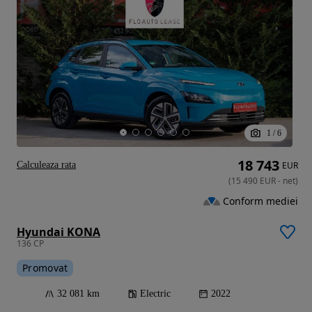
1
/
6
18 743
Calculeaza rata
EUR
(
15 490
EUR
-
net
)
Conform mediei
Hyundai KONA
136 CP
Promovat
32 081 km
Electric
2022