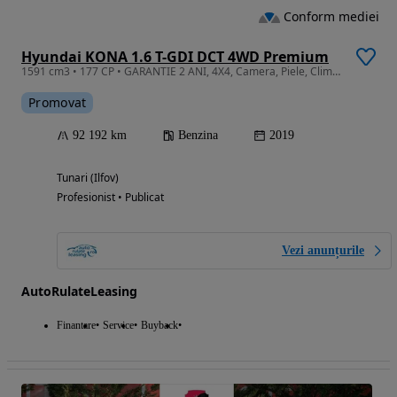
Conform mediei
Hyundai KONA 1.6 T-GDI DCT 4WD Premium
1591 cm3 • 177 CP • GARANTIE 2 ANI, 4X4, Camera, Piele, Clima, LED, Scaune+volan incalzite
Promovat
92 192 km
Benzina
2019
Tunari (Ilfov)
Profesionist • Publicat
Vezi anunțurile
AutoRulateLeasing
Finantare
Service
Buyback