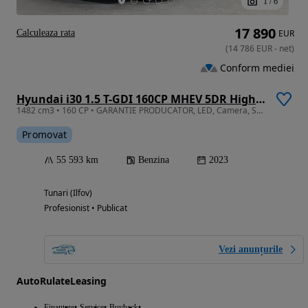
1
/
6
17 890
Calculeaza rata
EUR
(
14 786
EUR
-
net
)
Conform mediei
Hyundai i30 1.5 T-GDI 160CP MHEV 5DR Highway N-Line
1482 cm3 • 160 CP • GARANTIE PRODUCATOR, LED, Camera, Scaune-volan incalzite, FASTBACK
Promovat
55 593 km
Benzina
2023
Tunari (Ilfov)
Profesionist • Publicat
Vezi anunțurile
AutoRulateLeasing
Finantare
Service
Buyback