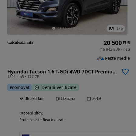
1
/
6
20 500
Calculeaza rata
EUR
(
16 942
EUR
-
net
)
Peste medie
Hyundai Tucson 1.6 T-GDi 4WD 7DCT Premium
1591 cm3 • 177 CP
Promovat
Detalii verificate
36 393 km
Benzina
2019
Otopeni (Ilfov)
Profesionist • Reactualizat