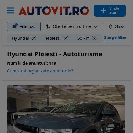
Vinde
acum
Oferte pentru tine
Filtreaza
Salveaza
Șterge filtrele
Hyundai
Ploiesti
50 km
Hyundai Ploiesti - Autoturisme
Număr de anunțuri:
119
Cum sunt organizate anunturile?