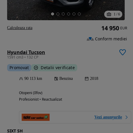
1
/
6
14 950
Calculeaza rata
EUR
Conform mediei
Hyundai Tucson
1591 cm3 • 132 CP
Promovat
Detalii verificate
90 113 km
Benzina
2018
Otopeni (Ilfov)
Profesionist • Reactualizat
Vezi anunțurile
SIXT SH