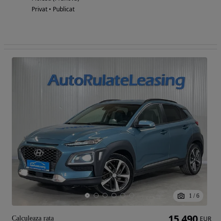
Privat • Publicat
1
/
6
15 490
Calculeaza rata
EUR