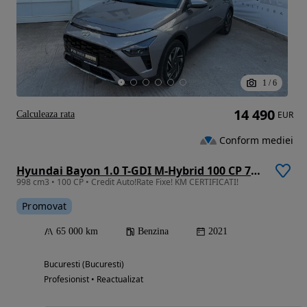
1
/
6
14 490
Calculeaza rata
EUR
Conform mediei
Hyundai Bayon 1.0 T-GDI M-Hybrid 100 CP 7DCT Led Line
998 cm3 • 100 CP • Credit Auto!Rate Fixe! KM CERTIFICATI!
Promovat
65 000 km
Benzina
2021
Bucuresti (Bucuresti)
Profesionist • Reactualizat