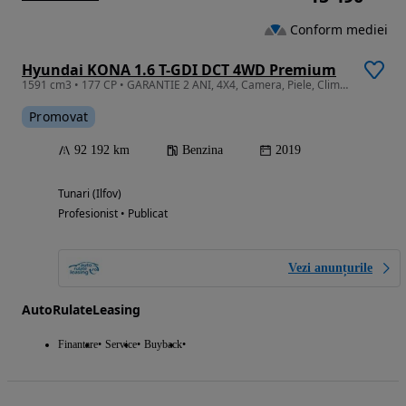
Conform mediei
Hyundai KONA 1.6 T-GDI DCT 4WD Premium
1591 cm3 • 177 CP • GARANTIE 2 ANI, 4X4, Camera, Piele, Clima, LED, Scaune+volan incalzite
Promovat
92 192 km
Benzina
2019
Tunari (Ilfov)
Profesionist • Publicat
Vezi anunțurile
AutoRulateLeasing
Finantare
Service
Buyback