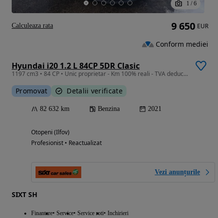
1
/
6
9 650
Calculeaza rata
EUR
Conform mediei
Hyundai i20 1.2 L 84CP 5DR Clasic
1197 cm3 • 84 CP • Unic proprietar - Km 100% reali - TVA deductibil
Promovat
Detalii verificate
82 632 km
Benzina
2021
Otopeni (Ilfov)
Profesionist • Reactualizat
Vezi anunțurile
SIXT SH
Finantare
Service
Service roti
Inchirieri