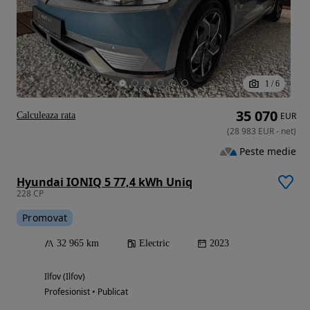
1
/
6
35 070
Calculeaza rata
EUR
(
28 983
EUR
-
net
)
Peste medie
Hyundai IONIQ 5 77,4 kWh Uniq
228 CP
Promovat
32 965 km
Electric
2023
Ilfov (Ilfov)
Profesionist • Publicat