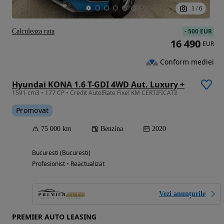
1
/
6
-
500 EUR
Calculeaza rata
16 490
EUR
Conform mediei
Hyundai KONA 1.6 T-GDI 4WD Aut. Luxury +
1591 cm3 • 177 CP • Credit Auto!Rate Fixe! KM CERTIFICATI!
Promovat
75 000 km
Benzina
2020
Bucuresti (Bucuresti)
Profesionist • Reactualizat
Vezi anunțurile
PREMIER AUTO LEASING