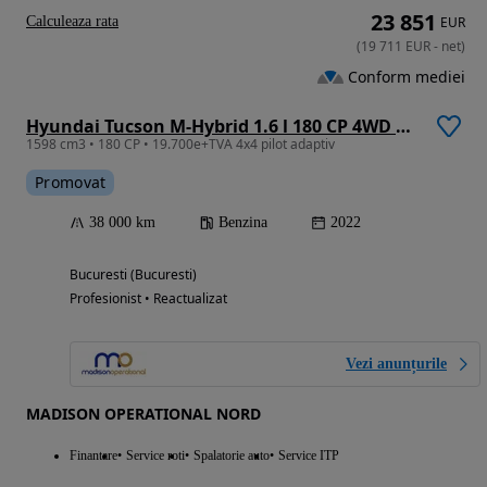
23 851
Calculeaza rata
EUR
(
19 711
EUR
-
net
)
Conform mediei
Hyundai Tucson M-Hybrid 1.6 l 180 CP 4WD 7DCT Style
1598 cm3 • 180 CP • 19.700e+TVA 4x4 pilot adaptiv
Promovat
38 000 km
Benzina
2022
Bucuresti (Bucuresti)
Profesionist • Reactualizat
Vezi anunțurile
MADISON OPERATIONAL NORD
Finantare
Service roti
Spalatorie auto
Service ITP