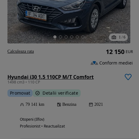
1
/
6
12 150
Calculeaza rata
EUR
Conform mediei
Hyundai i30 1.5 110CP M/T Comfort
1498 cm3 • 110 CP
Promovat
Detalii verificate
79 141 km
Benzina
2021
Otopeni (Ilfov)
Profesionist • Reactualizat