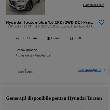
Calculeaza rata
Hyundai Tucson blue 1.6 CRDi 2WD DCT Premium
1598 cm3 • 136 CP • LED, 360*, Collision, Lane, Blind-Spot, GARANTIE / RATE / DEALER AUTO
195 235 km
Diesel
2018
Brasov (Brasov)
Profesionist • Reactualizat
Vezi anunțurile
Generații disponibile pentru Hyundai Tucson