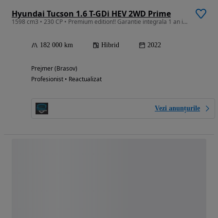
Hyundai Tucson 1.6 T-GDi HEV 2WD Prime
1598 cm3 • 230 CP • Premium edition!! Garantie integrala 1 an in limita a 30 mii km
182 000 km
Hibrid
2022
Prejmer (Brasov)
Profesionist • Reactualizat
Vezi anunțurile