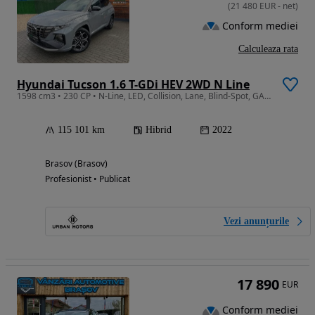
(
21 480
EUR
-
net
)
Conform mediei
Calculeaza rata
Hyundai Tucson 1.6 T-GDi HEV 2WD N Line
1598 cm3 • 230 CP • N-Line, LED, Collision, Lane, Blind-Spot, GARANTIE/RATE/DEALER AUTO
115 101 km
Hibrid
2022
Brasov (Brasov)
Profesionist • Publicat
Vezi anunțurile
17 890
EUR
Conform mediei