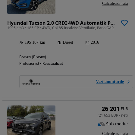
Calculeaza rata
Hyundai Tucson 2.0 CRDI 4WD Automatik Premium
1995 cm3 • 185 CP • 4WD, Cp185 Incalzire/Ventilatie, Pano GARANTIE/RATE/DEALER AUTO
195 187 km
Diesel
2016
Brasov (Brasov)
Profesionist • Reactualizat
Vezi anunțurile
26 201
EUR
(
21 653
EUR
-
net
)
Sub medie
Calculeaza rata