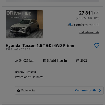
27 811
EUR
(
22 985
EUR
-
net
)
Conform mediei
Calculeaza rata
Hyundai Tucson 1.6 T-GDi 4WD Prime
1598 cm3 • 265 CP
54 025 km
Hibrid Plug-In
2022
Brasov (Brasov)
Profesionist • Publicat
Vezi anunțurile
Profesionist