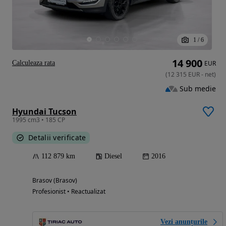
1
/
6
14 900
Calculeaza rata
EUR
(
12 315
EUR
-
net
)
Sub medie
Hyundai Tucson
1995 cm3 • 185 CP
Detalii verificate
112 879 km
Diesel
2016
Brasov (Brasov)
Profesionist • Reactualizat
Vezi anunțurile