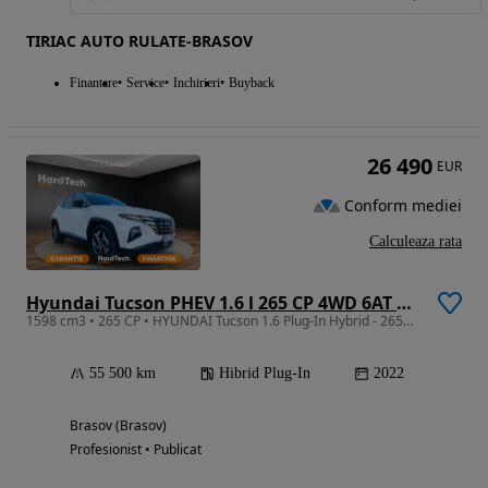
TIRIAC AUTO RULATE-BRASOV
Finantare
Service
Inchirieri
Buyback
26 490
EUR
Conform mediei
Calculeaza rata
Hyundai Tucson PHEV 1.6 l 265 CP 4WD 6AT Premium
1598 cm3 • 265 CP • HYUNDAI Tucson 1.6 Plug-In Hybrid - 265CP 4WD 6AT Premium
55 500 km
Hibrid Plug-In
2022
Brasov (Brasov)
Profesionist • Publicat