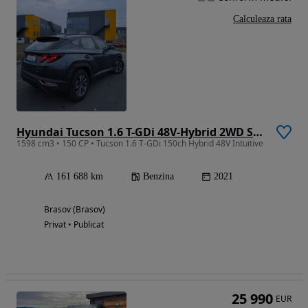
Calculeaza rata
Hyundai Tucson 1.6 T-GDi 48V-Hybrid 2WD Select
1598 cm3 • 150 CP • Tucson 1.6 T-GDi 150ch Hybrid 48V Intuitive
161 688 km
Benzina
2021
Brasov (Brasov)
Privat • Publicat
25 990
EUR