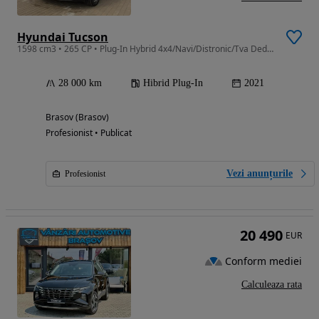
Hyundai Tucson
1598 cm3 • 265 CP • Plug-In Hybrid 4x4/Navi/Distronic/Tva Deductibil/Garantie/28000km.
28 000 km
Hibrid Plug-In
2021
Brasov (Brasov)
Profesionist • Publicat
Vezi anunțurile
Profesionist
20 490
EUR
Conform mediei
Calculeaza rata