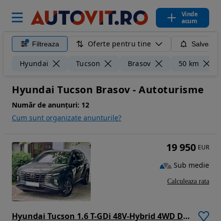
Vinde
acum
Oferte pentru tine
Filtreaza
Salveaza
Hyundai
Tucson
Brasov
50 km
Hyundai Tucson Brasov - Autoturisme
Număr de anunțuri:
12
Cum sunt organizate anunturile?
19 950
EUR
Sub medie
Calculeaza rata
Hyundai Tucson 1.6 T-GDi 48V-Hybrid 4WD DCT Prime