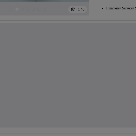
Finantare
Service
1
/
6