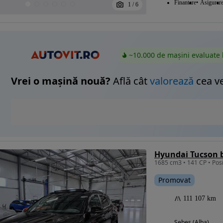
Finantare
Asigurar
1
/
6
~10.000 de mașini evaluate 
Vrei o mașină nouă?
Află cât
valorează
cea v
1685 cm3 • 141 CP • Posib
Promovat
111 107 km
Sebes (Alba)