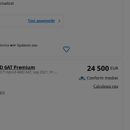
ctualizat
Vezi anunțurile
Service roti
Spalatorie auto
24 500
4WD 6AT Premium
EUR
1598 cm3 • 230 CP • Hyundai Tucson 1.6T-GDi 230 CP Hybrid 4WD 6AT, sep 2021, 91.000 KM
Conform mediei
Calculeaza rata
021