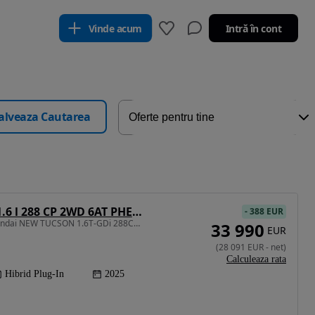
Vinde acum
Intră în cont
alveaza Cautarea
Hyundai Tucson 1.6 l 288 CP 2WD 6AT PHEV Style
-
388 EUR
1598 cm3 • 288 CP • Hyundai NEW TUCSON 1.6T-GDi 288CP Hybrid Plug-in 2WD 6AT Style
33 990
EUR
(
28 091
EUR
-
net
)
Calculeaza rata
Hibrid Plug-In
2025