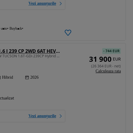
Vezi anunțurile
e auto
Buyback
Hyundai Tucson 1.6 l 239 CP 2WD 6AT HEV Style
-
744 EUR
1598 cm3 • 239 CP • NEW TUCSON 1.6T-GDi 239CP Hybrid 2WD 6AT Style
31 900
EUR
(
26 364
EUR
-
net
)
Calculeaza rata
Hibrid
2026
ctualizat
Vezi anunțurile