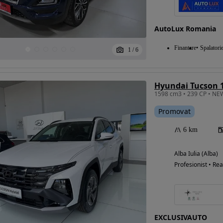
AutoLux Romania
Finantare
Spalatori
1
/
6
Promovat
6 km
Alba Iulia (Alba)
Profesionist • Rea
EXCLUSIVAUTO