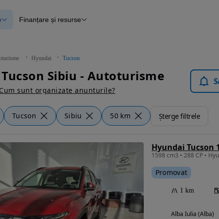
e
Finanțare și resurse
e
Finanțare
e
Instrument de evaluare a mașinii
Raport al istoricului vehiculului
ce
Blog Autovit.ro
oturisme
Hyundai
Tucson
anțare
Tucson Sibiu - Autoturisme
lii verificate
S
Cum sunt organizate anunturile?
Tucson
Sibiu
50 km
Șterge filtrele
Promovat
1 km
Alba Iulia (Alba)