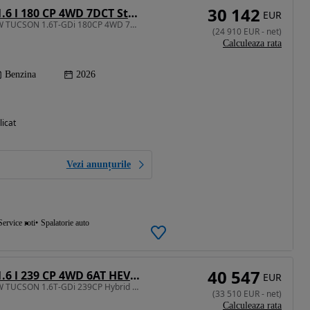
30 142
Hyundai Tucson 1.6 l 180 CP 4WD 7DCT Style
EUR
1598 cm3 • 180 CP • NEW TUCSON 1.6T-GDi 180CP 4WD 7DCT Style
(
24 910
EUR
-
net
)
Calculeaza rata
Benzina
2026
licat
Vezi anunțurile
Service roti
Spalatorie auto
40 547
Hyundai Tucson 1.6 l 239 CP 4WD 6AT HEV Luxury N Line
EUR
1598 cm3 • 239 CP • NEW TUCSON 1.6T-GDi 239CP Hybrid 4WD 6AT Luxury N Line
(
33 510
EUR
-
net
)
Calculeaza rata