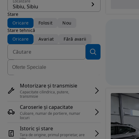
Localizare
Sibiu, Sibiu
Stare
Oricare
Folosit
Nou
Stare tehnică
Oricare
Avariat
Fără avarii
Motorizare și transmisie
Capacitate cilindrica, putere, 
transmisie
Caroserie și capacitate
Culoare, numar de portiere, numar 
locuri
Istoric și stare
Tara de origine, primul proprietar, are 