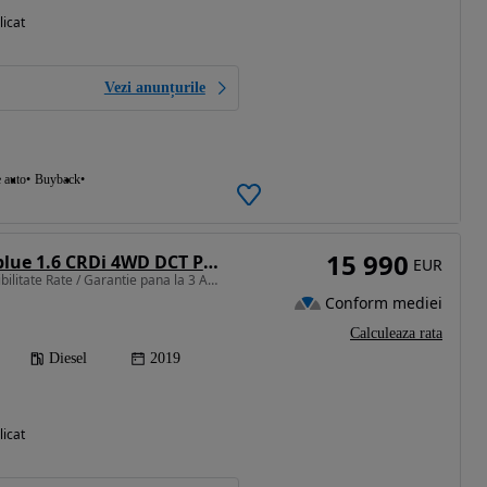
licat
Vezi anunțurile
e auto
Buyback
15 990
Hyundai Tucson blue 1.6 CRDi 4WD DCT Premium
EUR
1598 cm3 • 136 CP • Posibilitate Rate / Garantie pana la 3 Ani/ Istoric Service
Conform mediei
Calculeaza rata
Diesel
2019
licat