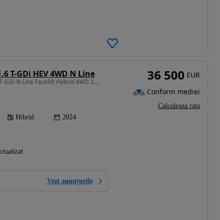
36 500
.6 T-GDi HEV 4WD N Line
EUR
1598 cm3 • 239 CP • 1.6 T-GDi N Line Facelift Hybrid 4WD 239 CP Full Garantie Germania
Conform mediei
Calculeaza rata
Hibrid
2024
ctualizat
Vezi anunțurile