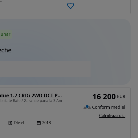
e
lunar
eche
16 200
Hyundai Tucson blue 1.7 CRDi 2WD DCT Premium
EUR
ilitate Rate / Garantie pana la 3 Ani
Conform mediei
Calculeaza rata
Diesel
2018