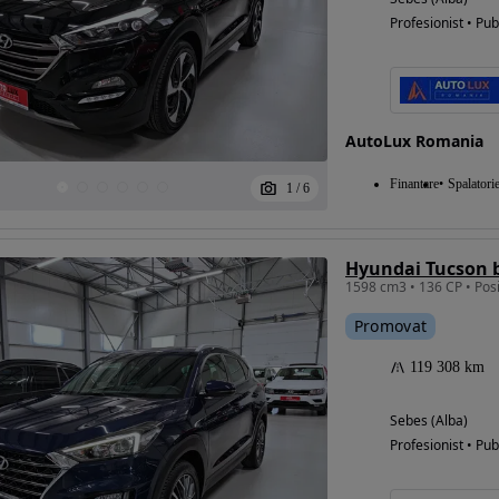
Profesionist • Pub
AutoLux Romania
Finantare
Spalatori
1
/
6
Promovat
119 308 km
Sebes (Alba)
Profesionist • Pub