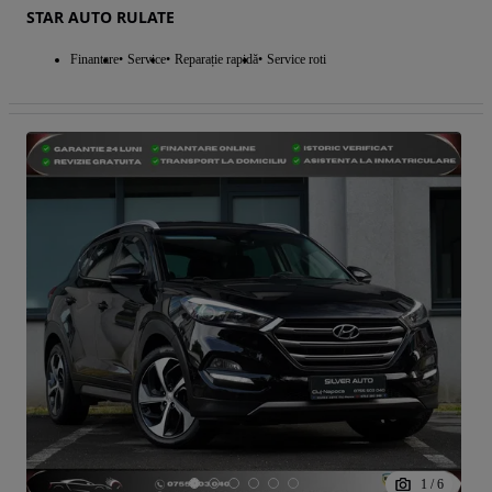
STAR AUTO RULATE
Finantare
Service
Reparație rapidă
Service roti
1
/
6