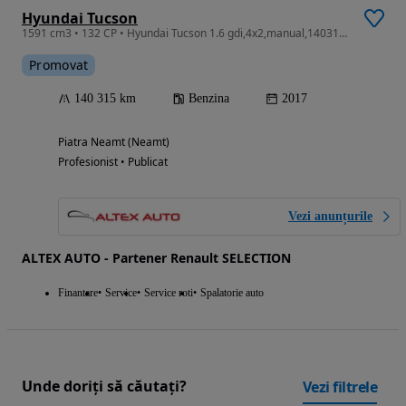
Hyundai Tucson
1591 cm3 • 132 CP • Hyundai Tucson 1.6 gdi,4x2,manual,140315 km, nerulat Ro,tva neded.
Promovat
140 315 km
Benzina
2017
Piatra Neamt (Neamt)
Profesionist • Publicat
Vezi anunțurile
ALTEX AUTO - Partener Renault SELECTION
Finantare
Service
Service roti
Spalatorie auto
Unde doriți să căutați?
Vezi filtrele