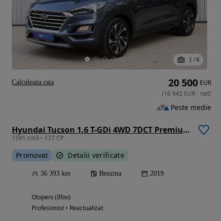
1
/
6
20 500
Calculeaza rata
EUR
(
16 942
EUR
-
net
)
Peste medie
Hyundai Tucson 1.6 T-GDi 4WD 7DCT Premium
1591 cm3 • 177 CP
Promovat
Detalii verificate
36 393 km
Benzina
2019
Otopeni (Ilfov)
Profesionist • Reactualizat