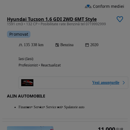
Conform mediei
Hyundai Tucson 1.6 GDI 2WD 6MT Style
1591 cm3 • 132 CP • Posibilitate rate Benzină tel 0719992999
Promovat
135 338 km
Benzina
2020
Iasi (Iasi)
Profesionist • Reactualizat
Vezi anunțurile
ALIN AUTOMOBILE
Finantare
Service
Service roti
Spalatorie auto
11 000
EUR