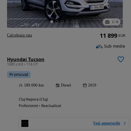
1
/
6
11 899
Calculeaza rata
EUR
Sub medie
Hyundai Tucson
1685 cm3 • 116 CP
Promovat
189 000 km
Diesel
2019
Cluj-Napoca (Cluj)
Profesionist • Reactualizat
Vezi anunțurile