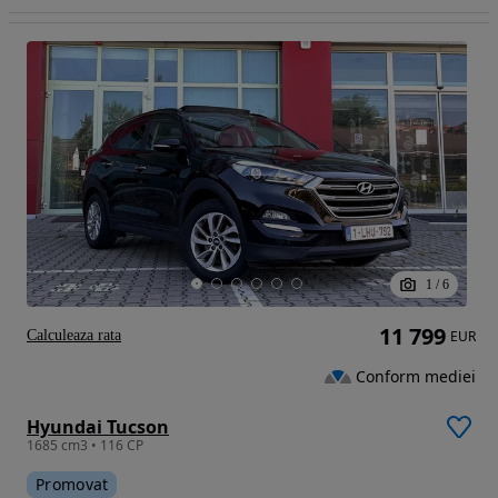
1
/
6
11 799
Calculeaza rata
EUR
Conform mediei
Hyundai Tucson
1685 cm3 • 116 CP
Promovat