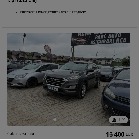
Mpi Auto Cluj
Finantare
Livrare gratuita (acasa)
Buyback
1
/
6
16 400
Calculeaza rata
EUR