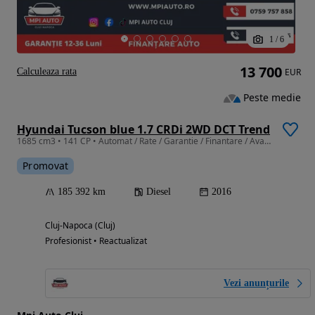
1
/
6
13 700
Calculeaza rata
EUR
Peste medie
Hyundai Tucson blue 1.7 CRDi 2WD DCT Trend
1685 cm3 • 141 CP • Automat / Rate / Garantie / Finantare / Avans 0
Promovat
185 392 km
Diesel
2016
Cluj-Napoca (Cluj)
Profesionist • Reactualizat
Vezi anunțurile