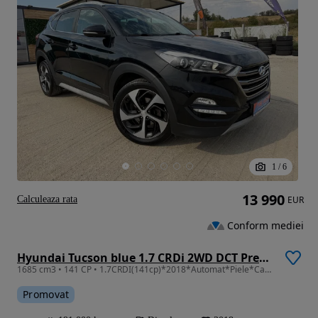
1
/
6
13 990
Calculeaza rata
EUR
Conform mediei
Hyundai Tucson blue 1.7 CRDi 2WD DCT Premium
1685 cm3 • 141 CP • 1.7CRDI(141cp)*2018*Automat*Piele*Camera*Lane Assist*Keyless*Led*Navi
Promovat