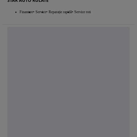
STAR AUTO RULATE
Finantare
Service
Reparație rapidă
Service roti