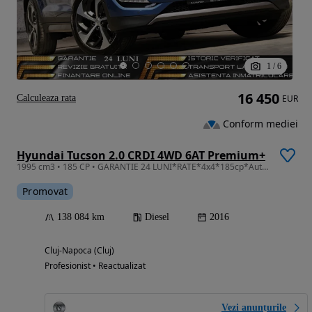
1
/
6
16 450
Calculeaza rata
EUR
Conform mediei
Hyundai Tucson 2.0 CRDI 4WD 6AT Premium+
1995 cm3 • 185 CP • GARANTIE 24 LUNI*RATE*4x4*185cp*Automata*Panorama*Piele*Camera*Full
Promovat
138 084 km
Diesel
2016
Cluj-Napoca (Cluj)
Profesionist • Reactualizat
Vezi anunțurile