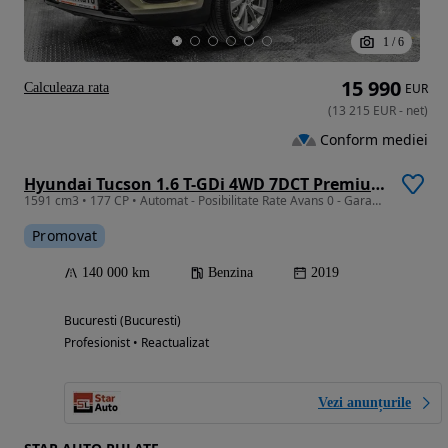
1
/
6
15 990
Calculeaza rata
EUR
(
13 215
EUR
-
net
)
Conform mediei
Hyundai Tucson 1.6 T-GDi 4WD 7DCT Premium+ Design Pack
1591 cm3 • 177 CP • Automat - Posibilitate Rate Avans 0 - Garantie 12 Luni - IMPECABILA
Promovat
140 000 km
Benzina
2019
Bucuresti (Bucuresti)
Profesionist • Reactualizat
Vezi anunțurile