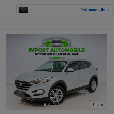
Vezi anunțurile
1
/
6