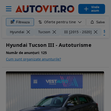
Vinde
acum
Oferte pentru tine
Filtreaza
Salveaza
Șterg
Hyundai
Tucson
III [2015 - 2020]
Hyundai Tucson III - Autoturisme
Număr de anunțuri:
125
Cum sunt organizate anunturile?