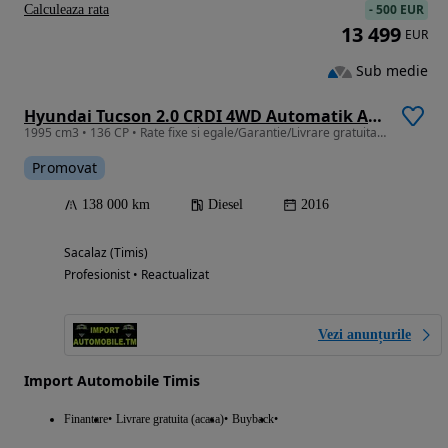
-
500 EUR
Calculeaza rata
13 499
EUR
Sub medie
Hyundai Tucson 2.0 CRDI 4WD Automatik Advantage
1995 cm3 • 136 CP • Rate fixe si egale/Garantie/Livrare gratuita la domiciliu
Promovat
138 000 km
Diesel
2016
Sacalaz (Timis)
Profesionist • Reactualizat
Vezi anunțurile
Import Automobile Timis
Finantare
Livrare gratuita (acasa)
Buyback