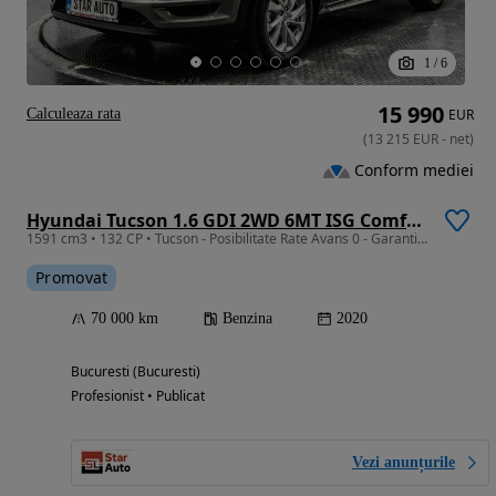
1
/
6
15 990
Calculeaza rata
EUR
(
13 215
EUR
-
net
)
Conform mediei
Hyundai Tucson 1.6 GDI 2WD 6MT ISG Comfort
1591 cm3 • 132 CP • Tucson - Posibilitate Rate Avans 0 - Garantie 12 Luni - IMPECABILA
Promovat
70 000 km
Benzina
2020
Bucuresti (Bucuresti)
Profesionist • Publicat
Vezi anunțurile