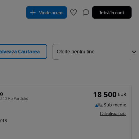
Vinde acum
Intră în cont
alveaza Cautarea
18 500
io
EUR
240 Hp Portfolio
Sub medie
Calculeaza rata
2018