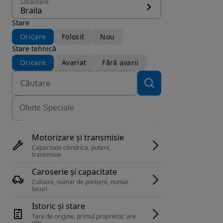
Localizare
Braila
Stare
Oricare
Folosit
Nou
Stare tehnică
Oricare
Avariat
Fără avarii
Motorizare și transmisie
Capacitate cilindrica, putere, 
transmisie
Caroserie și capacitate
Culoare, numar de portiere, numar 
locuri
Istoric și stare
Tara de origine, primul proprietar, are 