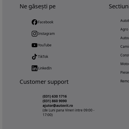
Ne găsești pe
Sectiun
Auto
Facebook
Agro
Instagram
Autou
YouTube
Cami
Const
TikTok
Motoc
LinkedIn
Piese
Customer support
Remo
(031) 630 1716
(031) 860 9090
ajutor@autovit.ro
(de Luni pana Vineri intre 09:00 -
17:00)