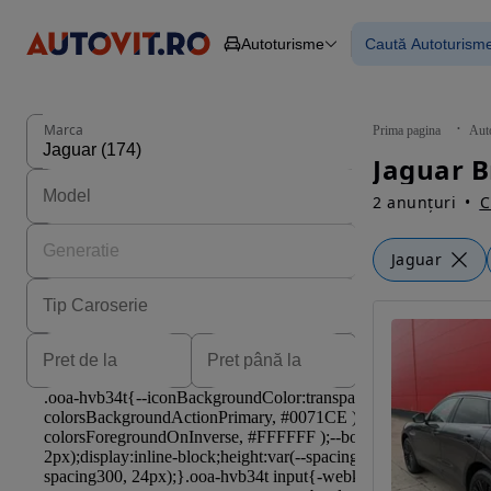
Autoturisme
Caută Autoturism
Autoturisme
Piese
Toate mașinil
Camioane
Mașinile rulat
Constructii
Mașini noi
Agro
Mașini electri
Marca
Prima pagina
Aut
Autoutilitare
Mașini cu fin
Jaguar B
Motociclete
Mașini cu deta
Remorci
2 anunțuri
C
Jaguar