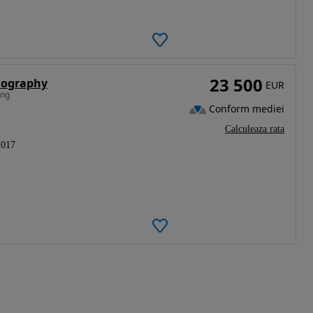
23 500
biography
EUR
ong
Conform mediei
Calculeaza rata
2017