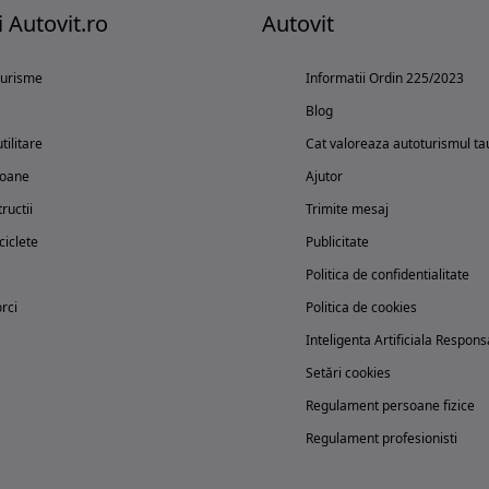
i Autovit.ro
Autovit
turisme
Informatii Ordin 225/2023
Blog
tilitare
Cat valoreaza autoturismul ta
oane
Ajutor
ructii
Trimite mesaj
iclete
Publicitate
Politica de confidentialitate
rci
Politica de cookies
Inteligenta Artificiala Respons
Setări cookies
Regulament persoane fizice
Regulament profesionisti