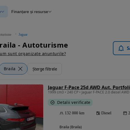
e
Finanțare și resurse
e
Finanțare
e
Instrument de evaluare a mașinii
Raport al istoricului vehiculului
ce
Blog Autovit.ro
oturisme
Jaguar
anțare
raila - Autoturisme
lii verificate
S
um sunt organizate anunturile?
Braila
Șterge filtrele
Jaguar F-Pace 25d AWD Aut. Portfol
1999 cm3 • 240 CP • Jaguar F-PACE 2.0 diesel AWD 
Detalii verificate
132 000 km
Diesel
Braila (Braila)