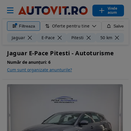
Vinde
acum
Oferte pentru tine
Filtreaza
Salveaza
Șt
Jaguar
E-Pace
Pitesti
50 km
Jaguar E-Pace Pitesti - Autoturisme
Număr de anunțuri:
6
Cum sunt organizate anunturile?