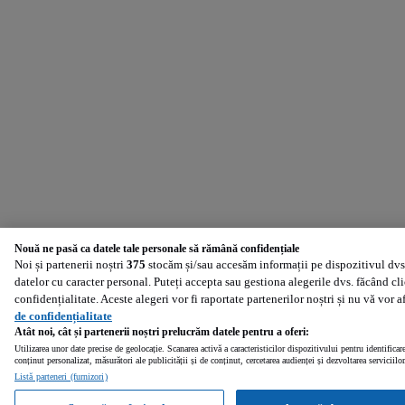
Nouă ne pasă ca datele tale personale să rămână confidențiale
Noi și partenerii noștri
375
stocăm și/sau accesăm informații pe dispozitivul dvs.
datelor cu caracter personal. Puteți accepta sau gestiona alegerile dvs. făcând cl
confidențialitate. Aceste alegeri vor fi raportate partenerilor noștri și nu vă vor 
de confidențialitate
Atât noi, cât și partenerii noștri prelucrăm datele pentru a oferi:
Utilizarea unor date precise de geolocație. Scanarea activă a caracteristicilor dispozitivului pentru identificar
conținut personalizat, măsurători ale publicității și de conținut, cercetarea audienței și dezvoltarea serviciilor
Listă parteneri (furnizori)