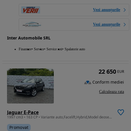
Vezi anunțurile
Vezi anunțurile
Inter Automobile SRL
Finantare
Service
Service roti
Spalatorie auto
22 650
EUR
Conform mediei
Calculeaza rata
Jaguar E-Pace
1997 cm3 • 163 CP • Variante auto,Facelift,Hybrid,Model deosebit,Km reali,Impecabila
Promovat