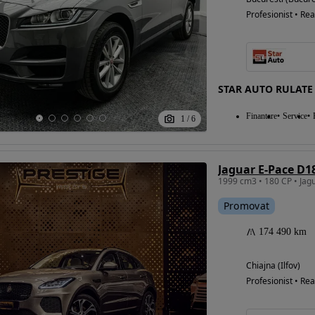
Profesionist • Rea
STAR AUTO RULATE
Finantare
Service
1
/
6
Promovat
174 490 km
Chiajna (Ilfov)
Profesionist • Rea