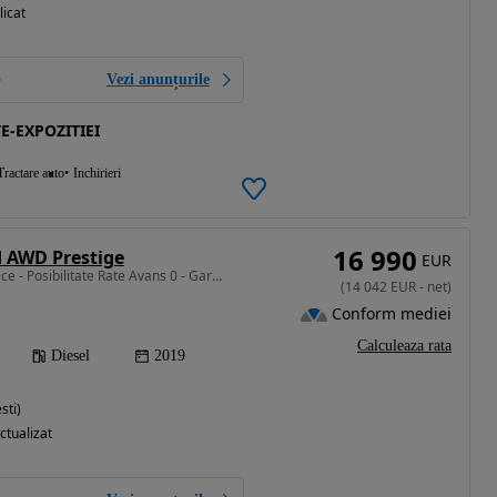
licat
Vezi anunțurile
E-EXPOZITIEI
Tractare auto
Inchirieri
16 990
d AWD Prestige
EUR
1999 cm3 • 180 CP • F Pace - Posibilitate Rate Avans 0 - Garantie 12 Luni - IMPECABILA
(
14 042
EUR
-
net
)
Conform mediei
Calculeaza rata
Diesel
2019
sti)
ctualizat