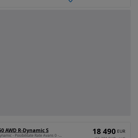
18 490
150 AWD R-Dynamic S
EUR
1999 cm3 • 150 CP • R-Dynamic - Posibilitate Rate Avans 0 - Garantie 12 Luni - IMPECABILA