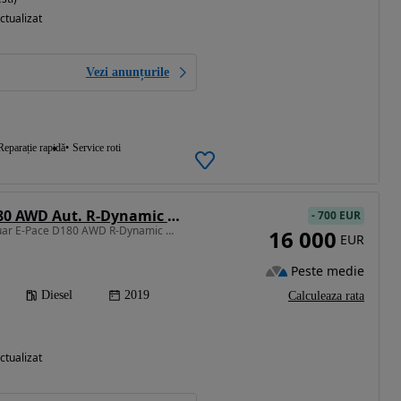
ctualizat
Vezi anunțurile
Reparație rapidă
Service roti
Jaguar E-Pace D180 AWD Aut. R-Dynamic HSE
-
700 EUR
1999 cm3 • 180 CP • Jaguar E-Pace D180 AWD R-Dynamic HSE
16 000
EUR
Peste medie
Diesel
2019
Calculeaza rata
ctualizat