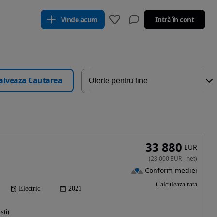
Vinde acum
Intră în cont
alveaza Cautarea
33 880
EUR
(
28 000
EUR
-
net
)
Conform mediei
Calculeaza rata
Electric
2021
sti)