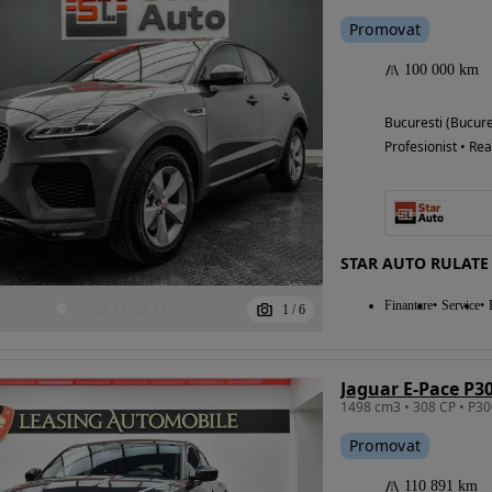
Promovat
100 000 km
Bucuresti (Bucure
Profesionist • Rea
STAR AUTO RULATE
Finantare
Service
1
/
6
Jaguar E-Pace P
Promovat
110 891 km