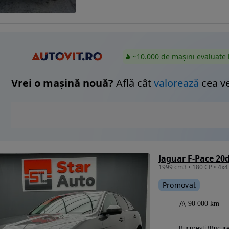
~10.000 de mașini evaluate 
Vrei o mașină nouă?
Află cât
valorează
cea v
Jaguar F-Pace 20
Promovat
90 000 km
Bucuresti (Bucure