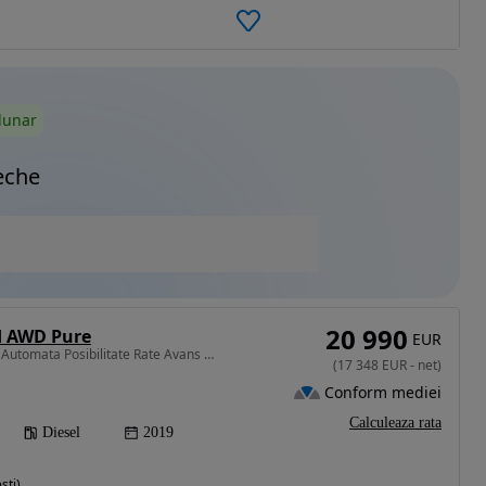
lunar
eche
20 990
d AWD Pure
EUR
1999 cm3 • 180 CP • 4x4 Automata Posibilitate Rate Avans 0 - Garantie 12 Luni - IMPECABILA
(
17 348
EUR
-
net
)
Conform mediei
Calculeaza rata
Diesel
2019
sti)