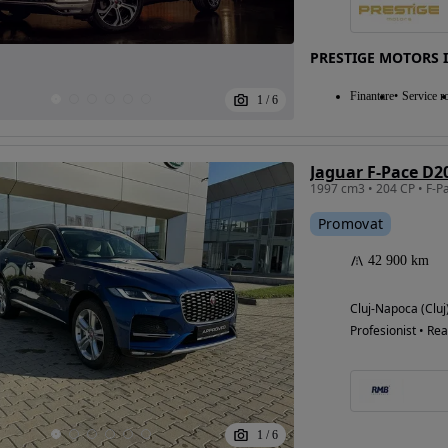
PRESTIGE MOTORS 
Finantare
Service ro
1
/
6
Jaguar F-Pace D2
1997 cm3 • 204 CP • F-P
Promovat
42 900 km
Cluj-Napoca (Cluj
Profesionist • Rea
1
/
6