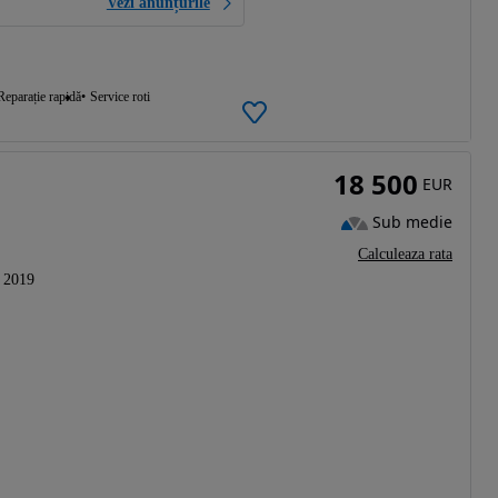
Vezi anunțurile
Reparație rapidă
Service roti
18 500
EUR
Sub medie
Calculeaza rata
2019