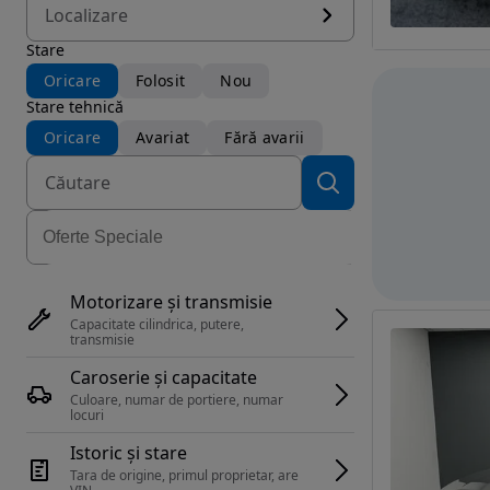
Localizare
Stare
Oricare
Folosit
Nou
Stare tehnică
Oricare
Avariat
Fără avarii
Motorizare și transmisie
Capacitate cilindrica, putere, 
transmisie
Caroserie și capacitate
Culoare, numar de portiere, numar 
locuri
Istoric și stare
Tara de origine, primul proprietar, are 