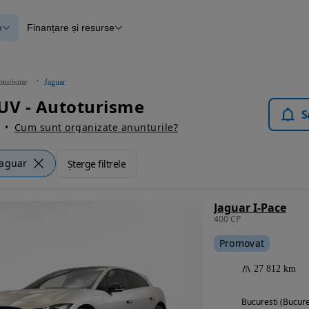
e
Finanțare și resurse
e
Finanțare
e
Instrument de evaluare a mașinii
Raport al istoricului vehiculului
ce
Blog Autovit.ro
oturisme
Jaguar
anțare
UV - Autoturisme
lii verificate
S
Cum sunt organizate anunturile?
Jaguar
Șterge filtrele
Jaguar I-Pace
400 CP
Promovat
27 812 km
Bucuresti (Bucure