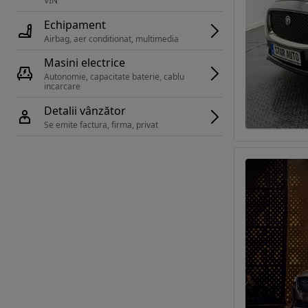
VIN 
Echipament
Airbag, aer conditionat, multimedia
Masini electrice
Autonomie, capacitate baterie, cablu 
incarcare 
Detalii vânzător
Se emite factura, firma, privat