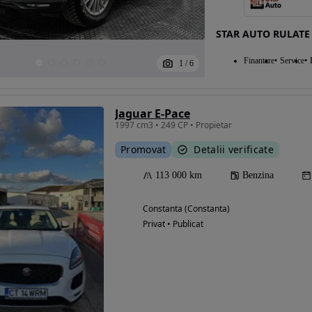
STAR AUTO RULATE
Eligibil pentru
Finantare
Service
1
/
6
finantare
Jaguar E-Pace
1997 cm3 • 249 CP • Propietar
Promovat
Detalii verificate
113 000 km
Benzina
Constanta (Constanta)
Privat • Publicat