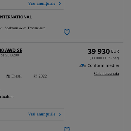
Vezi anunțurile
INTERNATIONAL
ti
Spalatorie auto
Tractare auto
39 930
00 AWD SE
EUR
ace SE D200
(
33 000
EUR
-
net
)
Conform mediei
Calculeaza rata
Diesel
2022
)
ctualizat
Vezi anunțurile