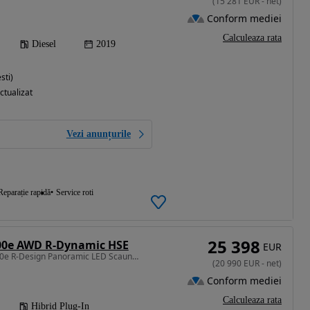
(
15 281
EUR
-
net
)
Conform mediei
Calculeaza rata
Diesel
2019
sti)
ctualizat
Vezi anunțurile
Reparație rapidă
Service roti
25 398
300e AWD R-Dynamic HSE
EUR
1498 cm3 • 308 CP • P300e R-Design Panoramic LED Scaune Incalzite Ceasuri Plasca Garantie
(
20 990
EUR
-
net
)
Conform mediei
Calculeaza rata
Hibrid Plug-In