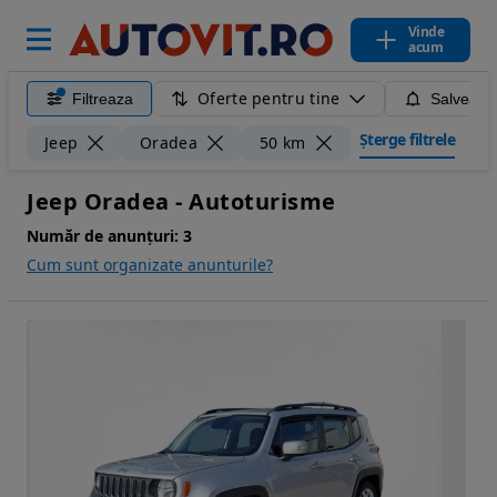
Vinde
acum
Oferte pentru tine
Filtreaza
Salveaza
Șterge filtrele
Jeep
Oradea
50 km
Jeep Oradea - Autoturisme
Număr de anunțuri:
3
Cum sunt organizate anunturile?