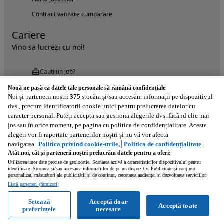
Contract vanzare cumparare
Cariere
Vino sa lucrezi cu noi!
Cauți un job?
Nouă ne pasă ca datele tale personale să rămână confidențiale
Noi și partenerii noștri
375
stocăm și/sau accesăm informații pe dispozitivul
dvs., precum identificatorii cookie unici pentru prelucrarea datelor cu
caracter personal. Puteți accepta sau gestiona alegerile dvs. făcând clic mai
jos sau în orice moment, pe pagina cu politica de confidențialitate. Aceste
alegeri vor fi raportate partenerilor noștri și nu vă vor afecta
Încearcă acum aplicația Autovit.ro
navigarea.
Politica privind cookie-urile,
Politica de confidențialitate
Atât noi, cât și partenerii noștri prelucrăm datele pentru a oferi:
Utilizarea unor date precise de geolocație. Scanarea activă a caracteristicilor dispozitivului pentru
identificare. Stocarea și/sau accesarea informațiilor de pe un dispozitiv. Publicitate și conținut
personalizat, măsurători ale publicității și de conținut, cercetarea audienței și dezvoltarea serviciilor.
Listă parteneri (furnizori)
Setează
Acceptă doar
Acceptă toate
preferințele
necesare