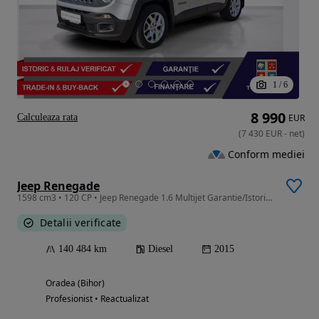
1
/
6
8 990
Calculeaza rata
EUR
(
7 430
EUR
-
net
)
Conform mediei
Jeep Renegade
1598 cm3 • 120 CP • Jeep Renegade 1.6 Multijet Garantie/Istoric/Finantare
Detalii verificate
140 484 km
Diesel
2015
Oradea (Bihor)
Profesionist • Reactualizat