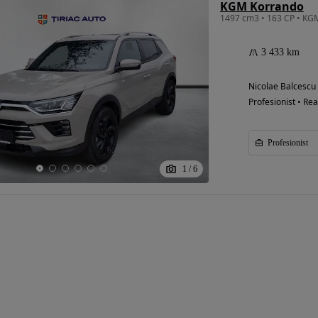
KGM Korrando
3 433 km
Eligibil pentru
finantare
Nicolae Balcescu
Profesionist • Rea
Profesionist
1
/
6