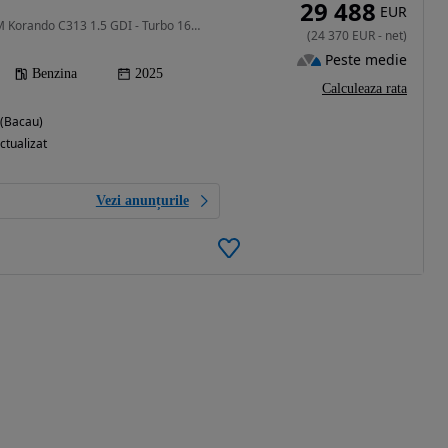
29 488
EUR
1497 cm3 • 163 CP • KGM Korando C313 1.5 GDI - Turbo 163 CP 260 Nm (AT6) AWD Premium AT
(
24 370
EUR
-
net
)
Peste medie
Benzina
2025
Calculeaza rata
 (Bacau)
ctualizat
Vezi anunțurile