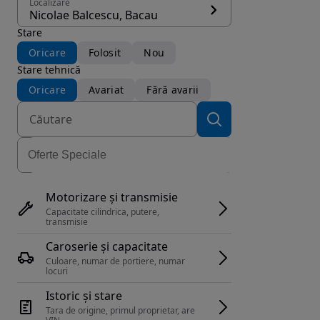
Localizare
Nicolae Balcescu, Bacau
Stare
Oricare
Folosit
Nou
Stare tehnică
Oricare
Avariat
Fără avarii
Motorizare și transmisie
Capacitate cilindrica, putere, 
transmisie
Caroserie și capacitate
Culoare, numar de portiere, numar 
locuri
Istoric și stare
Tara de origine, primul proprietar, are 