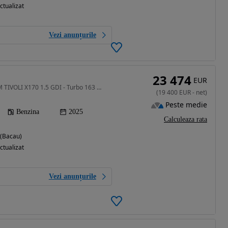
ctualizat
Vezi anunțurile
23 474
EUR
1497 cm3 • 163 CP • KGM TIVOLI X170 1.5 GDI - Turbo 163 CP 260 Nm (AT6) AWD Smart
(
19 400
EUR
-
net
)
Peste medie
Benzina
2025
Calculeaza rata
 (Bacau)
ctualizat
Vezi anunțurile