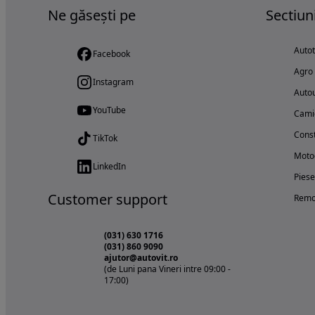
Ne găsești pe
Sectiun
Auto
Facebook
Agro
Instagram
Autou
YouTube
Cami
Const
TikTok
Motoc
LinkedIn
Piese
Customer support
Remo
(031) 630 1716
(031) 860 9090
ajutor@autovit.ro
(de Luni pana Vineri intre 09:00 -
17:00)