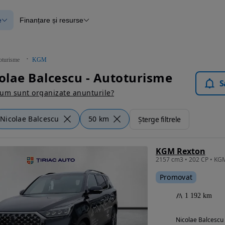
e
Finanțare și resurse
e
Finanțare
e
Instrument de evaluare a mașinii
Raport al istoricului vehiculului
ce
Blog Autovit.ro
oturisme
KGM
anțare
lae Balcescu - Autoturisme
lii verificate
S
um sunt organizate anunturile?
Nicolae Balcescu
50 km
Șterge filtrele
KGM Rexton
Promovat
1 192 km
Nicolae Balcescu