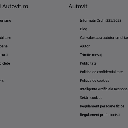
i Autovit.ro
Autovit
turisme
Informatii Ordin 225/2023
Blog
tilitare
Cat valoreaza autoturismul ta
oane
Ajutor
ructii
Trimite mesaj
iclete
Publicitate
Politica de confidentialitate
rci
Politica de cookies
Inteligenta Artificiala Respons
Setări cookies
Regulament persoane fizice
Regulament profesionisti