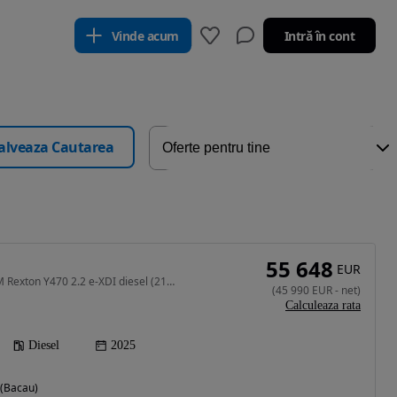
Vinde acum
Intră în cont
alveaza Cautarea
55 648
EUR
2157 cm3 • 202 CP • KGM Rexton Y470 2.2 e-XDI diesel (2157 ccm, 202 CP) AWD Black Edition
(
45 990
EUR
-
net
)
Calculeaza rata
Diesel
2025
 (Bacau)