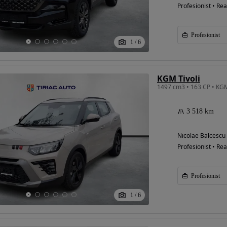
Profesionist • Rea
Profesionist
1
/
6
KGM Tivoli
3 518 km
Nicolae Balcescu
Profesionist • Rea
Profesionist
1
/
6