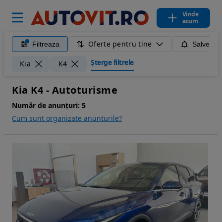
Vinde
acum
Oferte pentru tine
Filtreaza
Salveaza
Șterge filtrele
Kia
K4
Kia K4 - Autoturisme
Număr de anunțuri:
5
Cum sunt organizate anunturile?