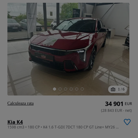
1
/
6
34 901
Calculeaza rata
EUR
(
28 843
EUR
-
net
)
Kia K4
1598 cm3 • 180 CP • K4 1.6 T-GDI 7DCT 180 CP GT Line+ MY26 (MY 2026)