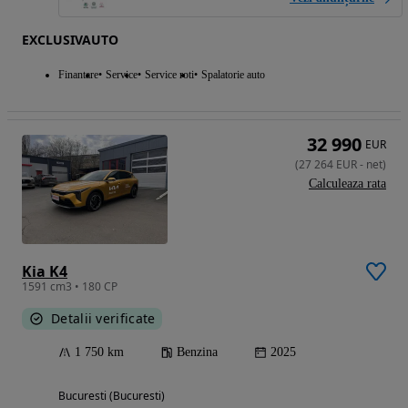
EXCLUSIVAUTO
Finantare
Service
Service roti
Spalatorie auto
32 990
EUR
(
27 264
EUR
-
net
)
Calculeaza rata
Kia K4
1591 cm3 • 180 CP
Detalii verificate
1 750 km
Benzina
2025
Bucuresti (Bucuresti)