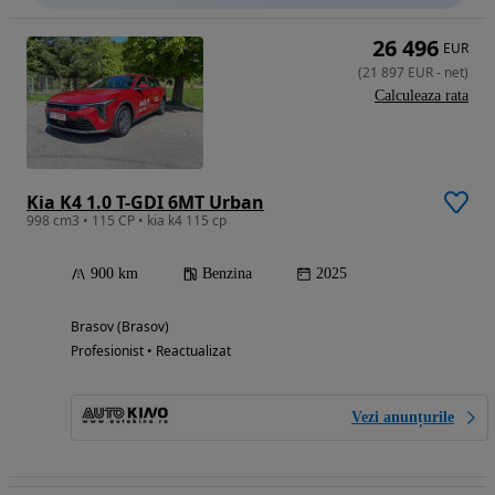
26 496
EUR
(
21 897
EUR
-
net
)
Calculeaza rata
Kia K4 1.0 T-GDI 6MT Urban
998 cm3 • 115 CP • kia k4 115 cp
900 km
Benzina
2025
Brasov (Brasov)
Profesionist • Reactualizat
Vezi anunțurile