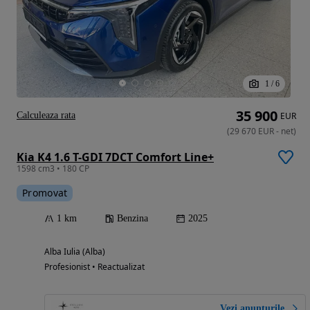
1
/
6
35 900
Calculeaza rata
EUR
(
29 670
EUR
-
net
)
Kia K4 1.6 T-GDI 7DCT Comfort Line+
1598 cm3 • 180 CP
Promovat
1 km
Benzina
2025
Alba Iulia (Alba)
Profesionist • Reactualizat
Vezi anunțurile